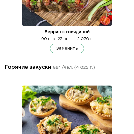
Веррин с говядиной
90 г.
x
23 шт.
=
2 070 г.
Заменить
Горячие закуски
89г./чел.
(4 025 г.)