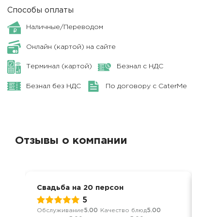
Способы оплаты
Наличные/Переводом
Онлайн (картой) на сайте
Терминал (картой)
Безнал с НДС
Безнал без НДС
По договору с CaterMe
Отзывы о компании
Свадьба на 20 персон
Сва
5
Обслуживание
5.00
Качество блюд
5.00
Обс