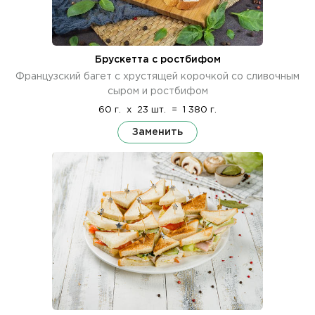
Брускетта с ростбифом
Французский багет с хрустящей корочкой со сливочным
сыром и ростбифом
60 г.
x
23 шт.
=
1 380 г.
Заменить