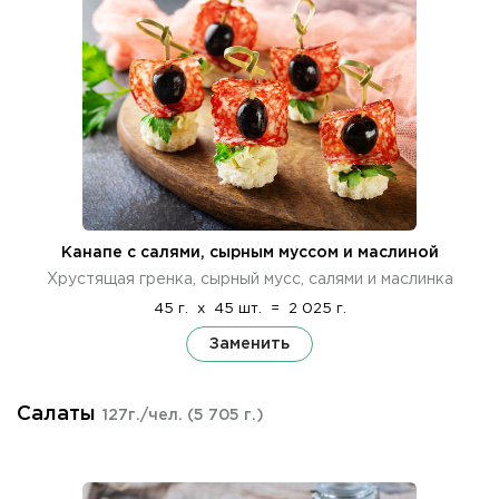
Канапе с салями, сырным муссом и маслиной
Хрустящая гренка, сырный мусс, салями и маслинка
45 г.
x
45 шт.
=
2 025 г.
Заменить
Салаты
127г./чел.
(5 705 г.)