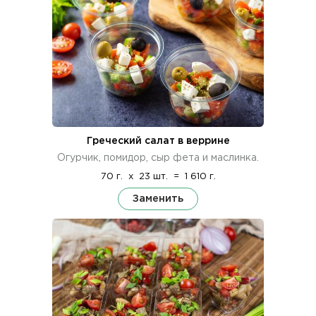
Греческий салат в веррине
Огурчик, помидор, сыр фета и маслинка.
70 г.
x
23 шт.
=
1 610 г.
Заменить