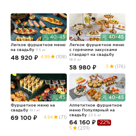
40-45
40-45
Легкое фуршетное меню
Легкое фуршетное меню
Нед
на свадьбу
11.5 кг
c горячими закусками
сет
стандарт
на свадьбу
гор
48 920 ₽
4.99
(108)
18.6 кг
26.9
71
58 980 ₽
5
(176)
5
45
40-45
Фуршетное меню
на
Аппетитное фуршетное
свадьбу
19.1 кг
меню Популярный
на
Нед
свадьбу
23.6 кг
бан
69 100 ₽
4.94
(71)
64 160 ₽
-22%
10
5
(2311)
5