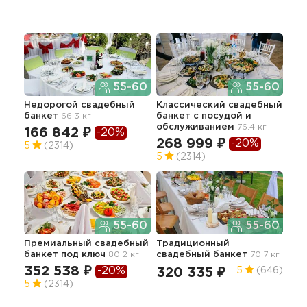
55-60
55-60
Недорогой свадебный
Классический свадебный
Тор
банкет
66.3 кг
банкет с посудой и
сва
обслуживанием
76.4 кг
166 842 ₽
-20%
33
268 999 ₽
-20%
5
(2314)
5
(2314)
Бан
55-60
55-60
сва
Премиальный свадебный
Традиционный
28
банкет под ключ
80.2 кг
свадебный банкет
70.7 кг
5
352 538 ₽
-20%
320 335 ₽
5
(646)
5
(2314)