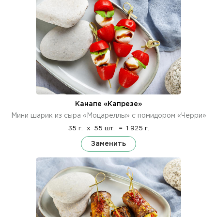
Канапе «Капрезе»
Мини шарик из сыра «Моцареллы» с помидором «Черри»
35 г.
x
55 шт.
=
1 925 г.
Заменить