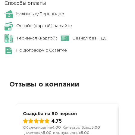
Способы оплаты
Наличные/Переводом
Онлайн (картой) на сайте
Терминал (картой)
Безнал без НДС
По договору с CaterMe
Отзывы о компании
Свадьба на 50 персон
Сва
4.75
Обслуживание
4.00
Качество блюд
5.00
Обс
Доставка
5.00
Коммуникация
5.00
Дос