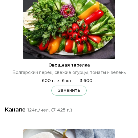
Овощная тарелка
Болгарский перец, свежие огурцы, томаты и зелень
600 г.
x
6 шт.
=
3 600 г.
Заменить
Канапе
124г./чел.
(7 425 г.)