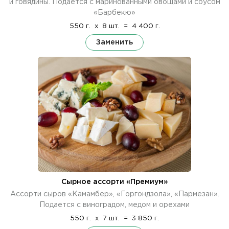
и говядины. Подается с маринованными овощами и соусом
«Барбекю»
550 г.
x
8 шт.
=
4 400 г.
Заменить
Сырное ассорти «Премиум»
Ассорти сыров «Камамбер», «Горгондзола», «Пармезан».
Подается с виноградом, медом и орехами
550 г.
x
7 шт.
=
3 850 г.