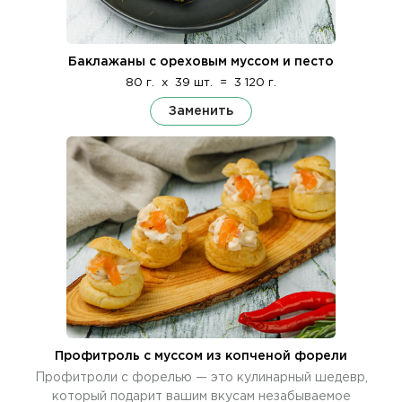
Баклажаны с ореховым муссом и песто
80 г.
x
39 шт.
=
3 120 г.
Заменить
Профитроль c муссом из копченой форели
Профитроли с форелью — это кулинарный шедевр,
который подарит вашим вкусам незабываемое