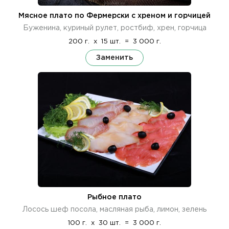
Мясное плато по Фермерски с хреном и горчицей
Буженина, куриный рулет, ростбиф, хрен, горчица
200 г.
x
15 шт.
=
3 000 г.
Заменить
Рыбное плато
Лосось шеф посола, масляная рыба, лимон, зелень
100 г.
x
30 шт.
=
3 000 г.