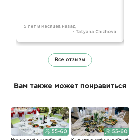
ур
5 лет 8 месяцев назад
-
Tatyana Chizhova
5 л
Все отзывы
Вам также может понравиться
55-60
55-60
Недорогой свадебный
Классический свадебный
Тор