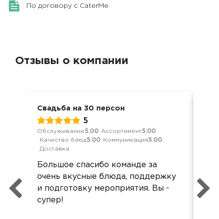
По договору с CaterMe
Отзывы о компании
Свадьба на 30 персон
Сва
5
Обслуживание
5.00
Ассортимент
5.00
Обс
Качество блюд
5.00
Коммуникация
5.00
Кач
Доставка
Ком
Большое спасибо команде за
Зак
очень вкусные блюда, поддержку
(50
и подготовку мероприятия. Вы -
в с
супер!
по
Об