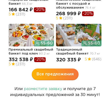
банкет
66.3 кг
банкет с посудой и
сва
обслуживанием
76.4 кг
166 842 ₽
-20%
33
268 999 ₽
-20%
5
(2311)
5
(2311)
Сва
55-60
55-60
"Пр
Премиальный свадебный
Традиционный
40
банкет под ключ
80.2 кг
свадебный банкет
70.7 кг
4.9
352 538 ₽
-20%
320 335 ₽
5
(646)
5
(2311)
Все предложения
Или
разместите заявку
и получите до 7
индивидуальных предложений за 30 минут!