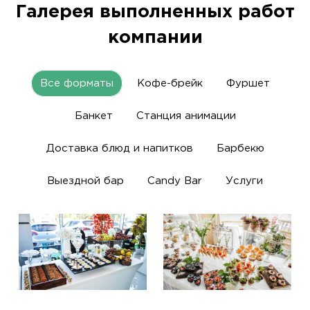
Галерея выполненных работ
компании
Все форматы
Кофе-брейк
Фуршет
Банкет
Станция анимации
Доставка блюд и напитков
Барбекю
Выездной бар
Candy Bar
Услуги