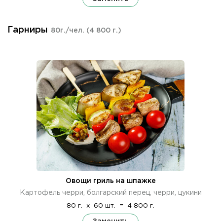
Гарниры
80г./чел.
(4 800 г.)
Овощи гриль на шпажке
Картофель черри, болгарский перец, черри, цукини
80 г.
x
60 шт.
=
4 800 г.