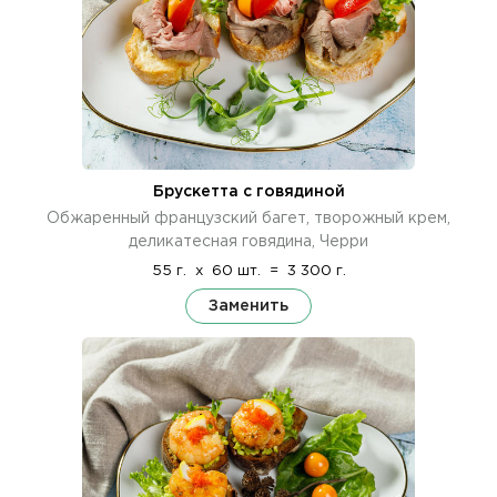
Брускетта с говядиной
Обжаренный французский багет, творожный крем,
деликатесная говядина, Черри
55 г.
x
60 шт.
=
3 300 г.
Заменить