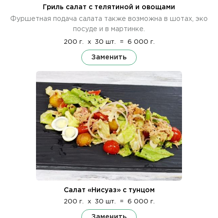
Гриль салат с телятиной и овощами
Фуршетная подача салата также возможна в шотах, эко
посуде и в мартинке.
200 г.
x
30 шт.
=
6 000 г.
Заменить
Салат «Нисуаз» с тунцом
200 г.
x
30 шт.
=
6 000 г.
Заменить