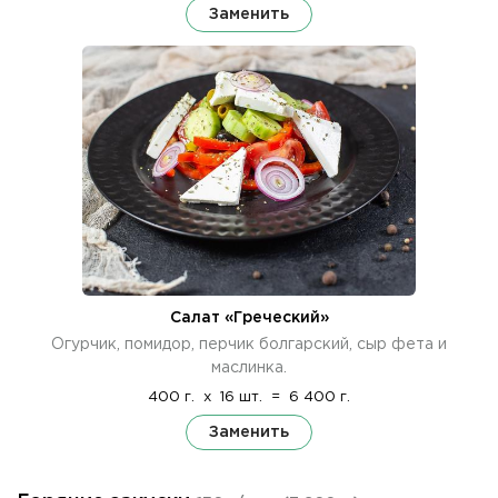
Заменить
Салат «Греческий»
Огурчик, помидор, перчик болгарский, сыр фета и
маслинка.
400 г.
x
16 шт.
=
6 400 г.
Заменить