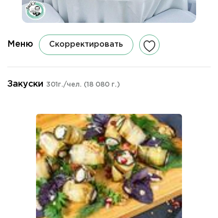
Меню
Скорректировать
Закуски
301г./чел.
(18 080 г.)