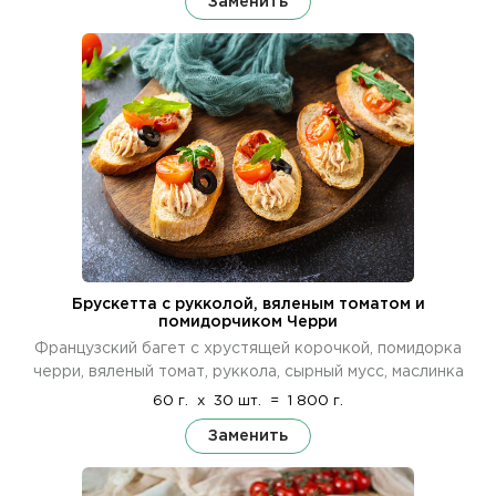
Заменить
Брускетта с рукколой, вяленым томатом и
помидорчиком Черри
Французский багет с хрустящей корочкой, помидорка
черри, вяленый томат, руккола, сырный мусс, маслинка
60 г.
x
30 шт.
=
1 800 г.
Заменить