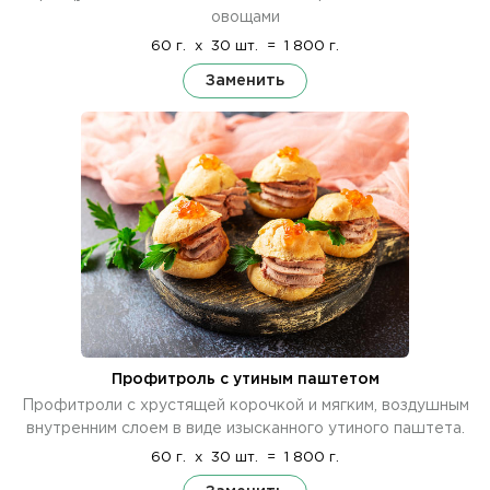
овощами
60 г.
x
30 шт.
=
1 800 г.
Заменить
Профитроль с утиным паштетом
Профитроли с хрустящей корочкой и мягким, воздушным
внутренним слоем в виде изысканного утиного паштета.
60 г.
x
30 шт.
=
1 800 г.