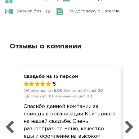
Безнал без НДС
По договору с CaterMe
Отзывы о компании
Свадьба на 15 персон
Сва
5
Обслуживание
5.00
Качество блюд
5.00
Обс
Доставка
5.00
Коммуникация
5.00
Дос
Спасибо данной компании за
Бла
помощь в организации Кейтеринга
ме
на нашей свадьбе. Очень
пр
разнообразное меню, качество
Еда
еды и офомление на высоком
все