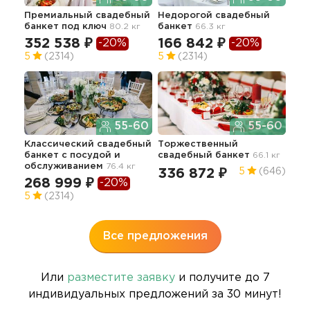
Премиальный свадебный
Недорогой свадебный
Эли
банкет под ключ
80.2 кг
банкет
66.3 кг
бан
352 538 ₽
166 842 ₽
-20%
-20%
43
5
(2314)
5
(2314)
55-60
55-60
Бан
сва
Классический свадебный
Торжественный
банкет с посудой и
свадебный банкет
66.1 кг
28
обслуживанием
76.4 кг
336 872 ₽
5
(646)
5
268 999 ₽
-20%
5
(2314)
Все предложения
Или
разместите заявку
и получите до 7
индивидуальных предложений за 30 минут!