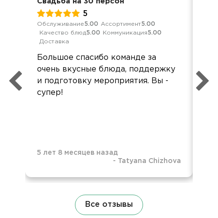
Свадьба на 30 персон
Сва
5
Обслуживание
5.00
Ассортимент
5.00
Обс
Качество блюд
5.00
Коммуникация
5.00
Кач
Доставка
Ком
Большое спасибо команде за
Зак
очень вкусные блюда, поддержку
(50
и подготовку мероприятия. Вы -
в с
супер!
по
Об
ур
5 лет 8 месяцев назад
-
Tatyana Chizhova
5 л
Все отзывы