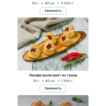
50 г.
x
60 шт.
=
3 000 г.
Заменить
Профитроли риет из тунца
25 г.
x
60 шт.
=
1 500 г.
Заменить