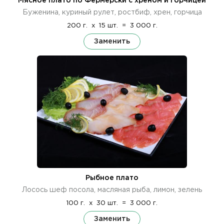
Мясное плато по Фермерски с хреном и горчицей
Буженина, куриный рулет, ростбиф, хрен, горчица
200 г.
x
15 шт.
=
3 000 г.
Заменить
Рыбное плато
Лосось шеф посола, масляная рыба, лимон, зелень
100 г.
x
30 шт.
=
3 000 г.
Заменить