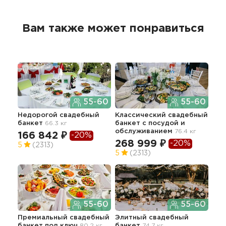
Вам также может понравиться
55-60
55-60
Недорогой свадебный
Классический свадебный
Тра
банкет
66.3 кг
банкет с посудой и
сва
обслуживанием
76.4 кг
166 842 ₽
-20%
32
268 999 ₽
-20%
5
(2313)
5
(2313)
Сва
55-60
55-60
"Пр
Премиальный свадебный
Элитный свадебный
40
банкет под ключ
80.2 кг
банкет
74.7 кг