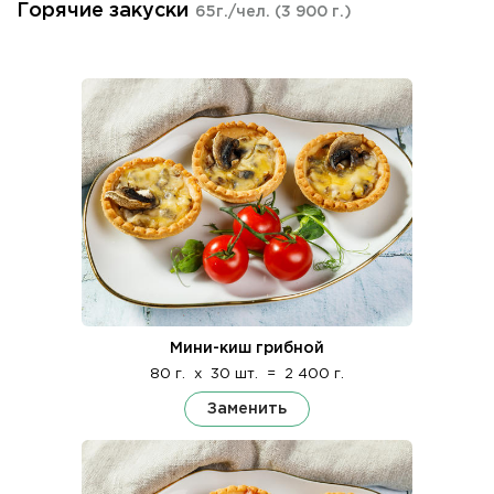
Горячие закуски
65г./чел.
(3 900 г.)
Мини-киш грибной
80 г.
x
30 шт.
=
2 400 г.
Заменить