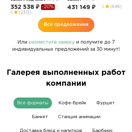
4.9
352 538 ₽
-20%
431 149 ₽
5
(646)
5
(2313)
Все предложения
Или
разместите заявку
и получите до 7
индивидуальных предложений за 30 минут!
Галерея выполненных работ
компании
Все форматы
Кофе-брейк
Фуршет
Банкет
Станция анимации
Доставка блюд и напитков
Барбекю