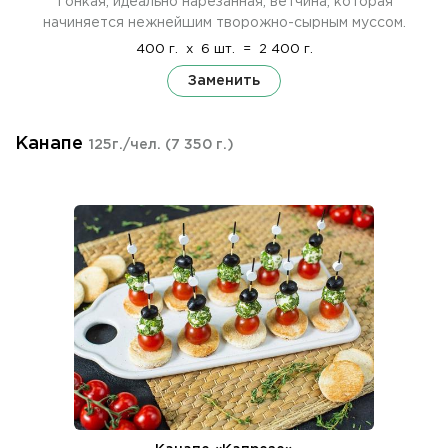
Тонкая, идеально нарезанная, ветчина, которая
начиняется нежнейшим творожно-сырным муссом.
400 г.
x
6 шт.
=
2 400 г.
Заменить
Канапе
125г./чел.
(7 350 г.)