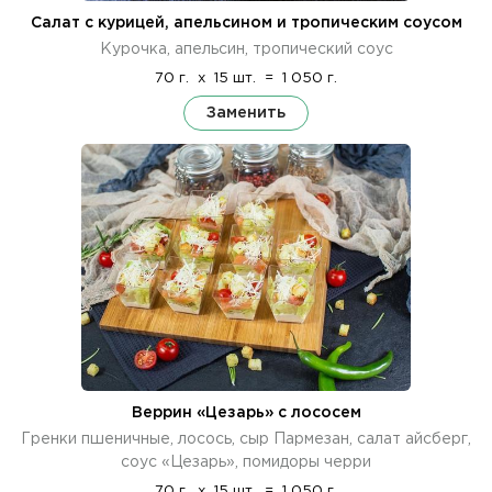
Салат с курицей, апельсином и тропическим соусом
Курочка, апельсин, тропический соус
70 г.
x
15 шт.
=
1 050 г.
Заменить
Веррин «Цезарь» с лососем
Гренки пшеничные, лосось, сыр Пармезан, салат айсберг,
соус «Цезарь», помидоры черри
70 г.
x
15 шт.
=
1 050 г.