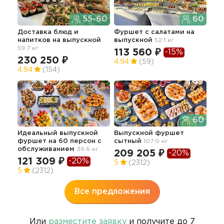
55-60
60
Доставка блюд и
Фуршет с салатами
на
"Вы
напитков
на выпускной
выпускной
52.1 кг
36.4
59.7 кг
113 560 ₽
-15%
17
230 250 ₽
4.94
(59)
4.94
(154)
Вып
60
"Ст
зак
Идеальный выпускной
Выпускной фуршет
фуршет на 60 персон с
сытный
107.0 кг
20
обслуживанием
39.6 кг
209 205 ₽
-20%
4.9
121 309 ₽
-20%
5
(2312)
5
(2312)
Все предложения
Или
разместите заявку
и получите до 7