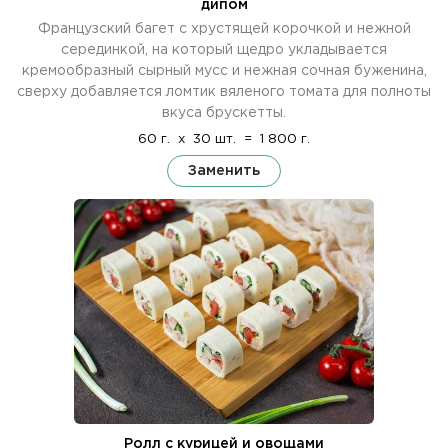
дипом
Французский багет с хрустящей корочкой и нежной
серединкой, на который щедро укладывается
кремообразный сырный мусс и нежная сочная буженина,
сверху добавляется ломтик вяленого томата для полноты
вкуса брускетты.
60 г.
x
30 шт.
=
1 800 г.
Заменить
Ролл с курицей и овощами