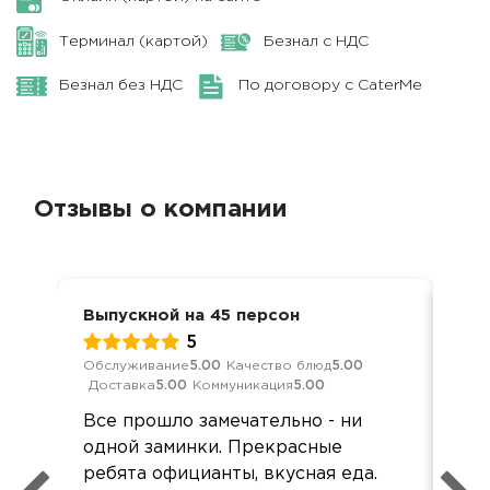
Терминал (картой)
Безнал с НДС
Безнал без НДС
По договору с CaterMe
Отзывы о компании
Выпускной на 45 персон
Вып
5
Обслуживание
5.00
Качество блюд
5.00
Обс
Доставка
5.00
Коммуникация
5.00
Дос
Все прошло замечательно - ни
Уд
одной заминки. Прекрасные
со
ребята официанты, вкусная еда.
отв