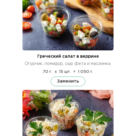
Греческий салат в веррине
Огурчик, помидор, сыр фета и маслинка.
70 г.
x
15 шт.
=
1 050 г.
Заменить