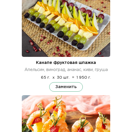
Канапе фруктовая шпажка
Апельсин, виноград, ананас, киви, груша
65 г.
x
30 шт.
=
1 950 г.
Заменить