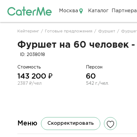
Москва
Каталог
Партнера
Кейтеринг в Москве
Кейтеринг
/
Готовые предложения
/
Фуршет
/
Фуршет
Строка
навигации
Фуршет на 60 человек -
ID: 2038018
Стоимость
Персон
143 200 ₽
60
2387 ₽/чел
542 г./чел.
Меню
Скорректировать