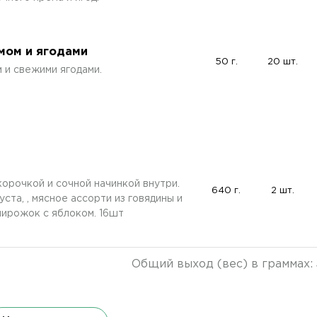
мом и ягодами
50 г.
20 шт.
 и свежими ягодами.
корочкой и сочной начинкой внутри.
640 г.
2 шт.
ста, , мясное ассорти из говядины и
пирожок с яблоком. 16шт
Общий выход (вес) в граммах: