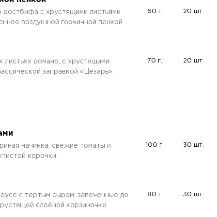
60 г.
20 шт.
о ростбифа с хрустящими листьями
енное воздушной горчичной пенкой
70 г.
20 шт.
 листьях романо, с хрустящими
лассической заправкой «Цезарь».
ами
100 г.
30 шт.
риная начинка, свежие томаты и
отистой корочки.
80 г.
30 шт.
оусе с тёртым сыром, запечённые до
хрустящей слоёной корзиночке.