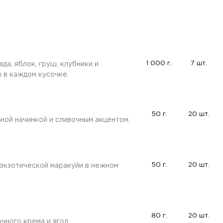
1 000 г.
7 шт.
да, яблок, груш, клубники и
 в каждом кусочке.
50 г.
20 шт.
ной начинкой и сливочным акцентом.
50 г.
20 шт.
 экзотической маракуйи в нежном
80 г.
20 шт.
чного крема и ягод.