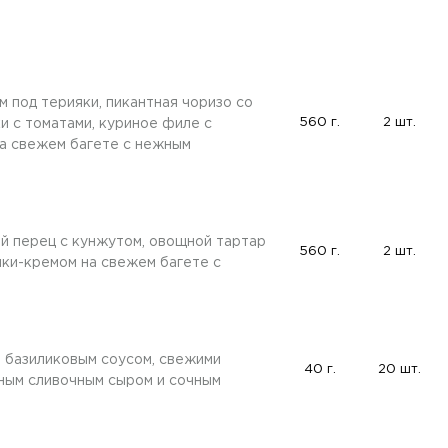
 под терияки, пикантная чоризо со
560 г.
2 шт.
и с томатами, куриное филе с
на свежем багете с нежным
т
й перец с кунжутом, овощной тартар
560 г.
2 шт.
яки-кремом на свежем багете с
 базиликовым соусом, свежими
40 г.
20 шт.
ным сливочным сыром и сочным