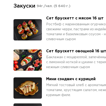
Закуски
94г./чел.
(5 640 г.)
Сет брускетт с мясом 16 шт
Ростбиф с маринованным огурчиком
свежими черри, пастрами из индейк
томатами и базиликовым соусом - 
сливочным сыром
Сет брускетт овощной 16 ш
Баклажан с моцареллой, запечённы
с лимонной ноткой и цукини с тери
нежным сливочным сыром
Мини сэндвич с курицей
Мягкий тостовый хлеб с ароматным
томатами, хрустящим салатом, неж
куриным филе.