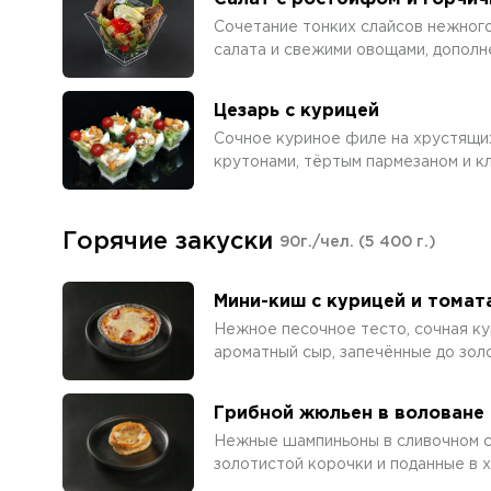
Сочетание тонких слайсов нежног
салата и свежими овощами, дополн
Цезарь с курицей
Сочное куриное филе на хрустящих
крутонами, тёртым пармезаном и к
Горячие закуски
90г./чел.
(5 400 г.)
Мини-киш с курицей и томат
Нежное песочное тесто, сочная ку
ароматный сыр, запечённые до зол
Грибной жюльен в воловане
Нежные шампиньоны в сливочном с
золотистой корочки и поданные в 