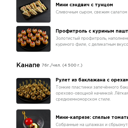
Мини сэндвич с тунцом
Сливочным сыром, свежим салатом
Профитроль с куриным паш
Золотистый профитроль, наполнен
куриного филе, с деликатным вкусо
Канапе
76г./чел.
(4 500 г.)
Рулет из баклажана с ореха
Тонкие пластинки запечённого бак
орехово-овощной начинкой. Лёгкая,
средиземноморском стиле.
Мини-капрезе: спелые томат
Собранные на шпажках и сбрызнут