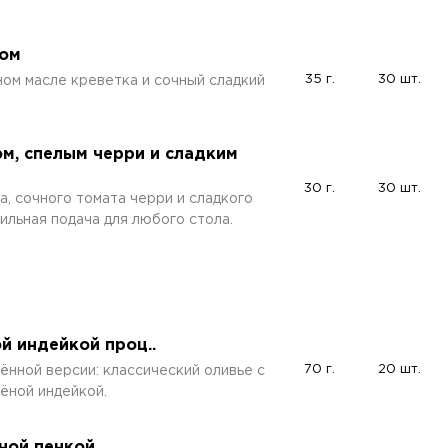
сом
35 г.
30 шт.
ом масле креветка и сочный сладкий
м, спелым черри и сладким
30 г.
30 шт.
, сочного томата черри и сладкого
тильная подача для любого стола.
й индейкой проц..
70 г.
20 шт.
ённой версии: классический оливье с
ёной индейкой.
ной пенкой