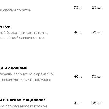
70 г.
20 шт.
 и спелым томатом
тетом
40 г.
30 шт.
ный бархатным паштетом из
м и лёгкой сливочностью.
ми и овощами
лажана, свёрнутые с ароматной
40 г.
30 шт.
 пикантная и яркая закуска в
ы и мягкая моцарелла
45 г.
30 шт.
ые бальзамическим кремом.