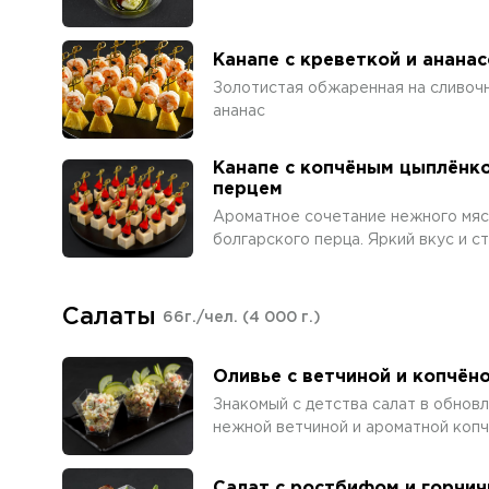
Канапе с креветкой и анана
Золотистая обжаренная на сливочн
ананас
Канапе с копчёным цыплёнко
перцем
Ароматное сочетание нежного мяса
болгарского перца. Яркий вкус и с
Салаты
66г./чел.
(4 000 г.)
Оливье с ветчиной и копчёно
Знакомый с детства салат в обновл
нежной ветчиной и ароматной копч
Салат с ростбифом и горчич