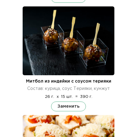
Митбол из индейки с соусом терияки
Состав: курица, соус Терияки, кунжут
26 г.
x
15 шт.
=
390 г.
Заменить