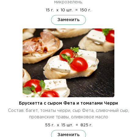
микрозелень.
15 г.
x
10 шт.
=
150 г.
Заменить
Брускетта с сыром Фета и томатами Черри
Состав: багет, томаты черри, сыр Фета, сливочный сыр,
прованские травы, оливковое масло
55 г.
x
15 шт.
=
825 г.
Заменить