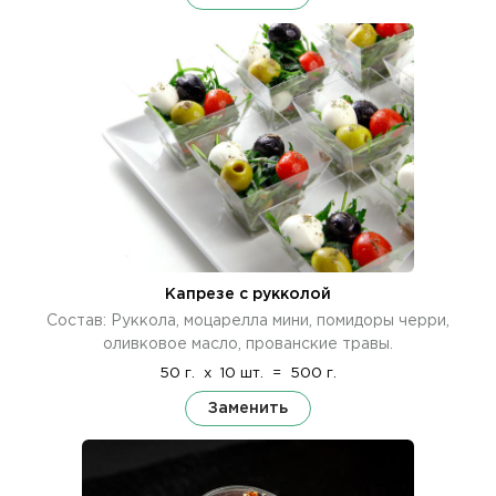
Капрезе с рукколой
Состав: Руккола, моцарелла мини, помидоры черри,
оливковое масло, прованские травы.
50 г.
x
10 шт.
=
500 г.
Заменить