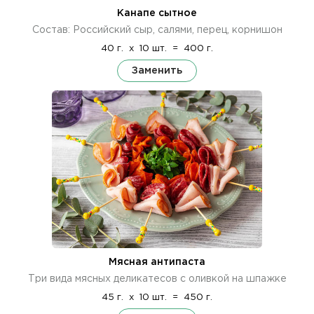
Канапе сытное
Состав: Российский сыр, салями, перец, корнишон
40 г.
x
10 шт.
=
400 г.
Заменить
Мясная антипаста
Три вида мясных деликатесов с оливкой на шпажке
45 г.
x
10 шт.
=
450 г.