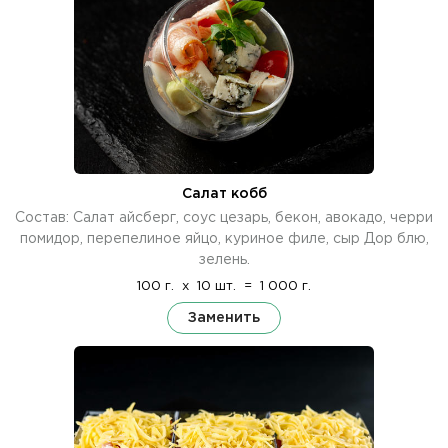
Салат кобб
Состав: Салат айсберг, соус цезарь, бекон, авокадо, черри
помидор, перепелиное яйцо, куриное филе, сыр Дор блю,
зелень.
100 г.
x
10 шт.
=
1 000 г.
Заменить