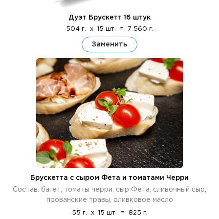
Дуэт Брускетт 16 штук
504 г.
x
15 шт.
=
7 560 г.
Заменить
Брускетта с сыром Фета и томатами Черри
Состав: багет, томаты черри, сыр Фета, сливочный сыр,
прованские травы, оливковое масло
55 г.
x
15 шт.
=
825 г.