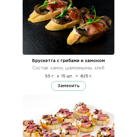
Брускетта с грибами и хамоном
Состав: хамон, шампиньоны, хлеб
55 г.
x
15 шт.
=
825 г.
Заменить