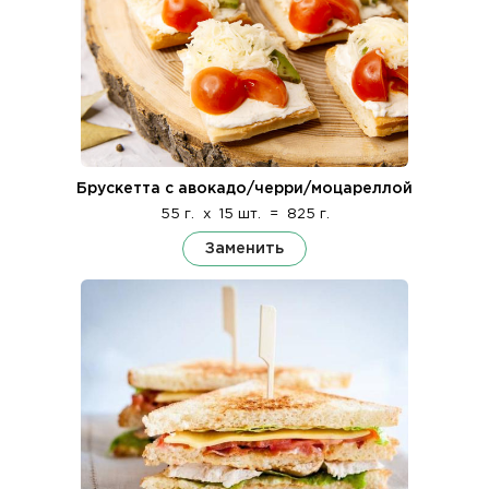
Брускетта с авокадо/черри/моцареллой
55 г.
x
15 шт.
=
825 г.
Заменить