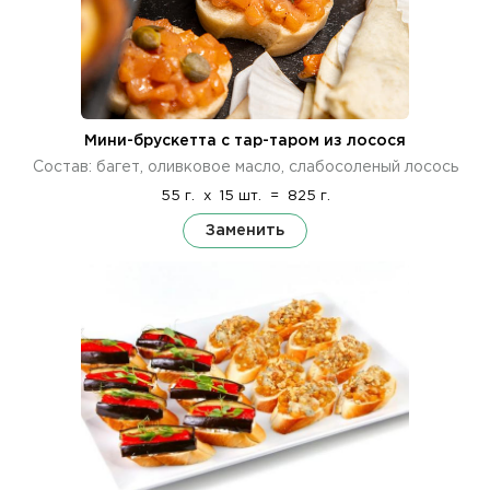
Мини-брускетта с тар-таром из лосося
Состав: багет, оливковое масло, слабосоленый лосось
55 г.
x
15 шт.
=
825 г.
Заменить