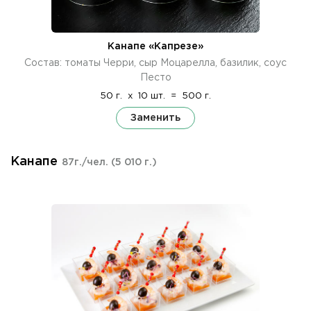
Канапе «Капрезе»
Состав: томаты Черри, сыр Моцарелла, базилик, соус
Песто
50 г.
x
10 шт.
=
500 г.
Заменить
Канапе
87г./чел.
(5 010 г.)