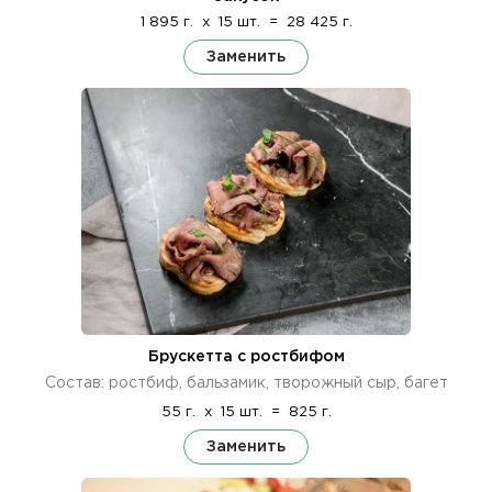
1 895 г.
x
15 шт.
=
28 425 г.
Заменить
Брускетта с ростбифом
Состав: ростбиф, бальзамик, творожный сыр, багет
55 г.
x
15 шт.
=
825 г.
Заменить