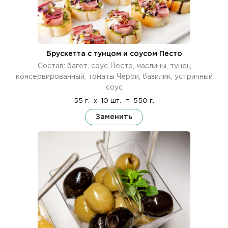
Брускетта с тунцом и соусом Песто
Состав: багет, соус Песто, маслины, тунец
консервированный, томаты Черри, базилик, устричный
соус
55 г.
x
10 шт.
=
550 г.
Заменить