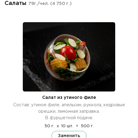
Салаты
79г./чел.
(4 750 г.)
Салат из утиного филе
Состав: утиное филе, апельсин, руккола, кедровые
орешки, лимонная заправка.
В фуршетной подаче.
50 г.
x
10 шт.
=
500 г.
Заменить