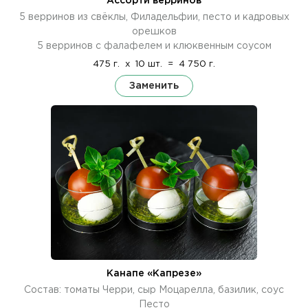
Ассорти верринов
5 верринов из свёклы, Филадельфии, песто и кадровых
орешков
5 верринов с фалафелем и клюквенным соусом
475 г.
x
10 шт.
=
4 750 г.
Заменить
Канапе «Капрезе»
Состав: томаты Черри, сыр Моцарелла, базилик, соус
Песто