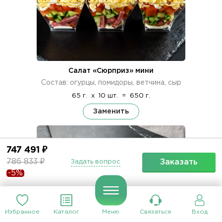
Салат «Сюрприз» мини
Состав: огурцы, помидоры, ветчина, сыр
65 г.
x
10 шт.
=
650 г.
Заменить
747 491 ₽
786 833 ₽
Заказать
Задать вопрос
-5%
Избранное
Каталог
Меню
Связаться
Вход