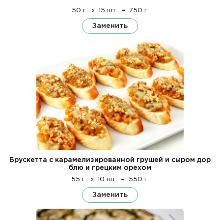
50 г.
x
15 шт.
=
750 г.
Заменить
Брускетта с карамелизированной грушей и сыром дор
блю и грецким орехом
55 г.
x
10 шт.
=
550 г.
Заменить