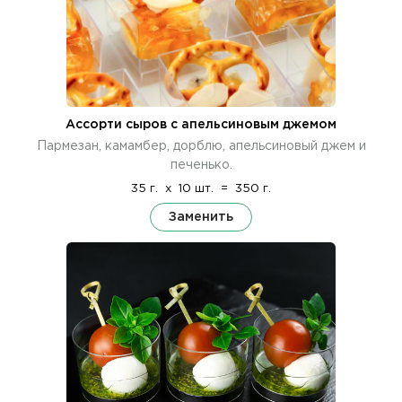
Ассорти сыров с апельсиновым джемом
Пармезан, камамбер, дорблю, апельсиновый джем и
печенько.
35 г.
x
10 шт.
=
350 г.
Заменить