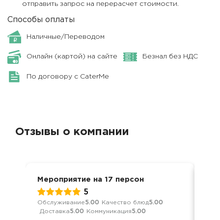
отправить запрос на перерасчет стоимости.
Способы оплаты
Наличные/Переводом
Онлайн (картой) на сайте
Безнал без НДС
По договору с CaterMe
Отзывы о компании
Мероприятие на 17 персон
Кор
5
Обслуживание
5.00
Качество блюд
5.00
Обс
Доставка
5.00
Коммуникация
5.00
Дос