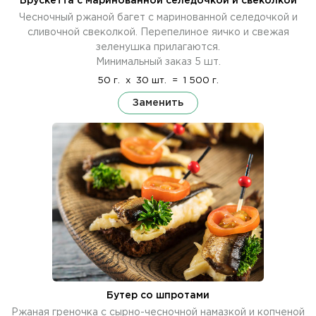
Брускетта с маринованной селедочкой и свеколкой
Чесночный ржаной багет с маринованной селедочкой и
сливочной свеколкой. Перепелиное яичко и свежая
зеленушка прилагаются.
Минимальный заказ 5 шт.
50 г.
x
30 шт.
=
1 500 г.
Заменить
Бутер со шпротами
Ржаная греночка с сырно-чесночной намазкой и копченой