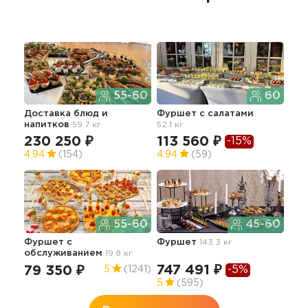
55-60
60
Доставка блюд и
Фуршет с салатами
Сыт
напитков
59.7 кг
52.1 кг
об
230 250 ₽
113 560 ₽
62
-15%
4.94
(154)
4.94
(59)
5
55-60
45-60
Фуршет с
Фуршет
143.3 кг
Фур
обслуживанием
19.8 кг
с о
747 491 ₽
-5%
79 350 ₽
65
5
(1241)
5
(595)