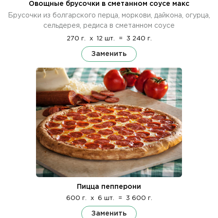
Овощные брусочки в сметанном соусе макс
Брусочки из болгарского перца, моркови, дайкона, огурца,
сельдерея, редиса в сметанном соусе
270 г.
x
12 шт.
=
3 240 г.
Заменить
Пицца пепперони
600 г.
x
6 шт.
=
3 600 г.
Заменить