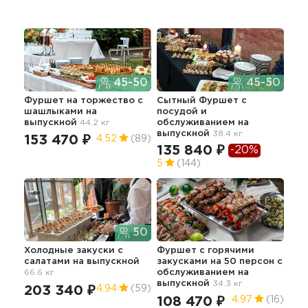
45-50
45-50
Фуршет на торжество с
Сытный Фуршет с
Фу
шашлыками
на
посудой и
45.2
выпускной
44.2 кг
обслуживанием
на
13
выпускной
38.4 кг
153 470 ₽
4.52
(89)
135 840 ₽
-20%
5
(144)
Иде
50
фур
об
Холодные закуски с
Фуршет с горячими
салатами
на выпускной
закусками на 50 персон с
10
66.6 кг
обслуживанием
на
5
выпускной
34.3 кг
203 340 ₽
4.94
(59)
108 470 ₽
4.97
(16)