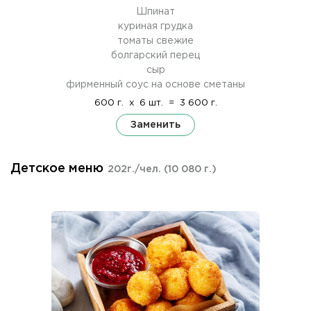
Шпинат
куриная грудка
томаты свежие
болгарский перец
сыр
фирменный соус на основе сметаны
600 г.
x
6 шт.
=
3 600 г.
Заменить
Детское меню
202г./чел.
(10 080 г.)