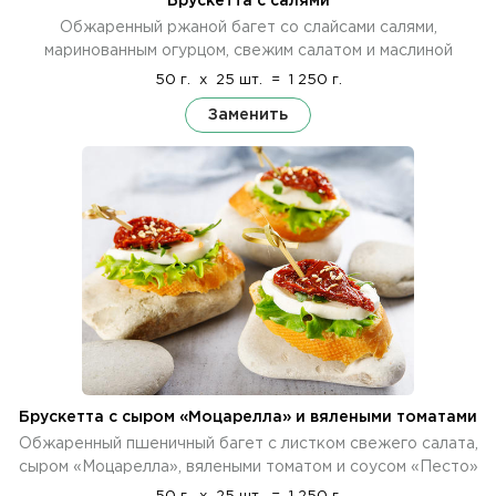
Брускетта с салями
Обжаренный ржаной багет со слайсами салями,
маринованным огурцом, свежим салатом и маслиной
50 г.
x
25 шт.
=
1 250 г.
Заменить
Брускетта с сыром «Моцарелла» и вялеными томатами
Обжаренный пшеничный багет с листком свежего салата,
сыром «Моцарелла», вялеными томатом и соусом «Песто»