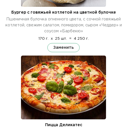
Бургер с говяжьей котлетой на цветной булочке
Пшеничная булочка огненного цвета, с сочной говяжьей
котлетой, свежим салатом, помидором, сыром «Чеддер» и
соусом «Барбекю»
170 г.
x
25 шт.
=
4 250 г.
Заменить
Пицца Деликатес