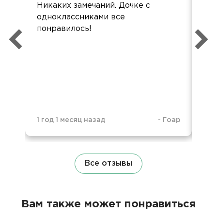
Никаких замечаний. Дочке с
Все
одноклассниками все
дос
понравилось!
1 год 1 месяц назад
-
Гоар
1 г
Все отзывы
Вам также может понравиться