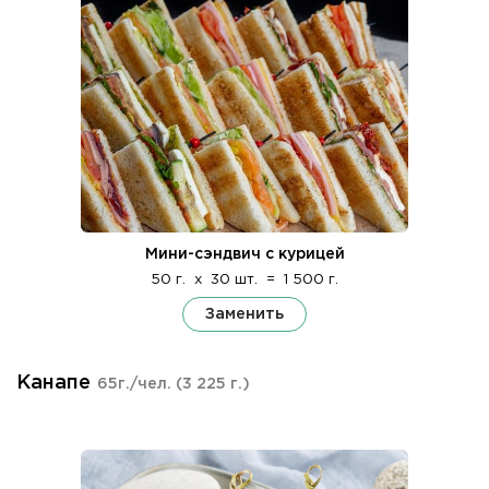
Мини-сэндвич с курицей
50 г.
x
30 шт.
=
1 500 г.
Заменить
Канапе
65г./чел.
(3 225 г.)