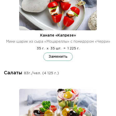
Канапе «Капрезе»
Мини шарик из сыра «Моцареллы» с помидором «Черри»
35 г.
x
35 шт.
=
1 225 г.
Заменить
Салаты
83г./чел.
(4 125 г.)