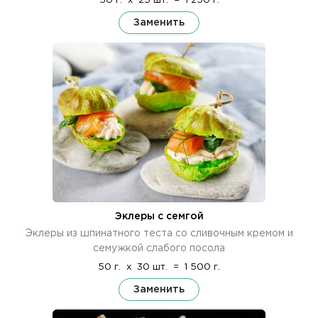
50 г.
x
25 шт.
=
1 250 г.
Заменить
Эклеры с семгой
Эклеры из шпинатного теста со сливочным кремом и
семужкой слабого посола
50 г.
x
30 шт.
=
1 500 г.
Заменить