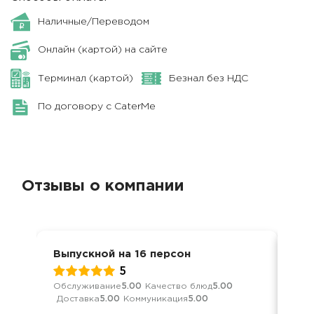
Наличные/Переводом
Онлайн (картой) на сайте
Терминал (картой)
Безнал без НДС
По договору с CaterMe
Отзывы о компании
Выпускной на 16 персон
Вып
5
Обслуживание
5.00
Качество блюд
5.00
Обс
Доставка
5.00
Коммуникация
5.00
Дос