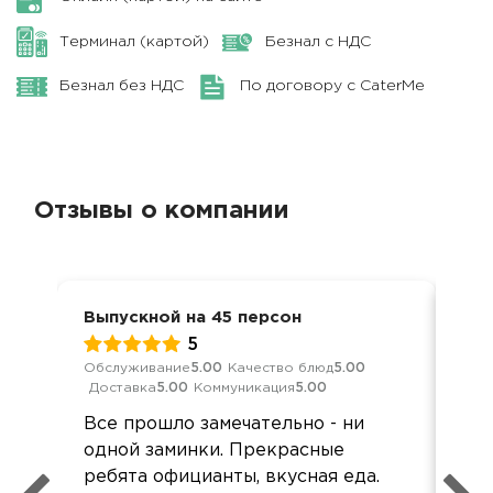
Терминал (картой)
Безнал с НДС
Безнал без НДС
По договору с CaterMe
Отзывы о компании
Выпускной на 45 персон
Вып
5
Обслуживание
5.00
Качество блюд
5.00
Обс
Доставка
5.00
Коммуникация
5.00
Дос
Все прошло замечательно - ни
Уд
одной заминки. Прекрасные
со
ребята официанты, вкусная еда.
отв