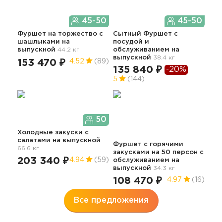
45-50
45-50
Фу
Фуршет на торжество с
Сытный Фуршет с
45.2
шашлыками
на
посудой и
выпускной
44.2 кг
обслуживанием
на
13
выпускной
38.4 кг
153 470 ₽
4.52
(89)
135 840 ₽
-20%
5
(144)
50
Иде
фур
Холодные закуски с
об
салатами
на выпускной
Фуршет с горячими
66.6 кг
10
закусками на 50 персон с
5
203 340 ₽
4.94
(59)
обслуживанием
на
выпускной
34.3 кг
108 470 ₽
4.97
(16)
Все предложения