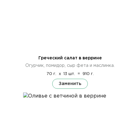
Греческий салат в веррине
Огурчик, помидор, сыр фета и маслинка.
70 г.
x
13 шт.
=
910 г.
Заменить