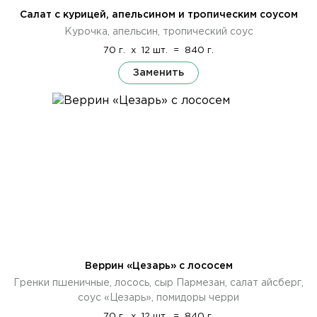
Салат с курицей, апельсином и тропическим соусом
Курочка, апельсин, тропический соус
70 г.
x
12 шт.
=
840 г.
Заменить
Веррин «Цезарь» с лососем
Гренки пшеничные, лосось, сыр Пармезан, салат айсберг,
соус «Цезарь», помидоры черри
70 г.
x
12 шт.
=
840 г.