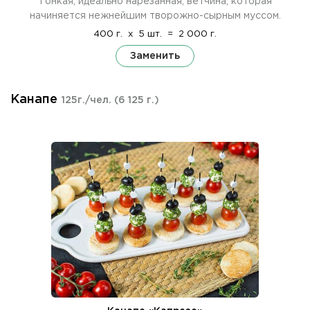
Тонкая, идеально нарезанная, ветчина, которая
начиняется нежнейшим творожно-сырным муссом.
400 г.
x
5 шт.
=
2 000 г.
Заменить
Канапе
125г./чел.
(6 125 г.)