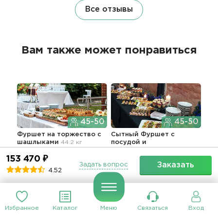
Все отзывы
Вам также может понравиться
45-50
45-50
Фуршет на торжество с
Сытный Фуршет с
Фур
шашлыками
44.2 кг
посудой и
зак
обслуживанием
38.4 кг
об
153 470 ₽
4.52
(89)
153 470 ₽
135 840 ₽
-20%
10
Заказать
Задать вопрос
4.52
5
(144)
Избранное
Каталог
Меню
Связаться
Вход