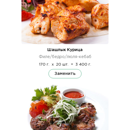
Шашлык Курица
Филе/бедро/люля-кебаб
170 г.
x
20 шт.
=
3 400 г.
Заменить