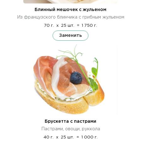
Блинный мешочек с жульеном
Из французского блинчика с грибным жульеном
70 г.
x
25 шт.
=
1 750 г.
Заменить
Брускетта с пастрами
Пастрами, овощи, руккола
40 г.
x
25 шт.
=
1 000 г.