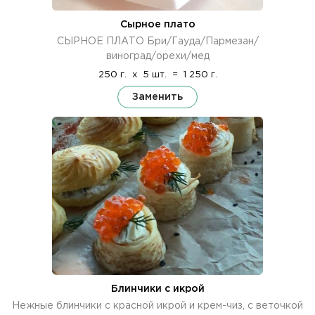
Сырное плато
СЫРНОЕ ПЛАТО Бри/Гауда/Пармезан/
виноград/орехи/мед
250 г.
x
5 шт.
=
1 250 г.
Заменить
Блинчики с икрой
Нежные блинчики с красной икрой и крем-чиз, с веточкой