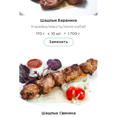
Шашлык Баранина
Корейка/мякоть/люля-кебаб
170 г.
x
10 шт.
=
1 700 г.
Заменить
Шашлык Свинина