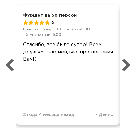
Фуршет на 50 персон
Кор
5
Качество блюд
5.00
Доставка
5.00
Обс
Коммуникация
5.00
Дос
Спасибо, всё было супер! Всем
Вс
друзьям рекомендую, процветания
хва
Вам!)
мал
пр
оче
2 года 4 месяца назад
-
Денис
4 г