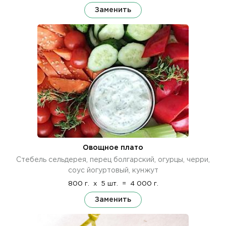
Заменить
Овощное плато
Стебель сельдерея, перец болгарский, огурцы, черри,
соус йогуртовый, кунжут
800 г.
x
5 шт.
=
4 000 г.
Заменить