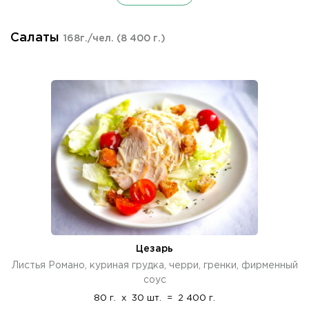
Салаты
168г./чел.
(8 400 г.)
Цезарь
Листья Романо, куриная грудка, черри, гренки, фирменный
соус
80 г.
x
30 шт.
=
2 400 г.