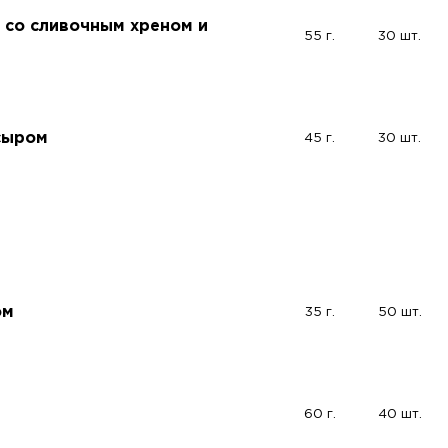
а со сливочным хреном и
55 г.
30 шт.
сыром
45 г.
30 шт.
ом
35 г.
50 шт.
60 г.
40 шт.