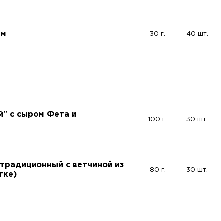
ом
30 г.
40 шт.
" с сыром Фета и
100 г.
30 шт.
традиционный с ветчиной из
80 г.
30 шт.
тке)