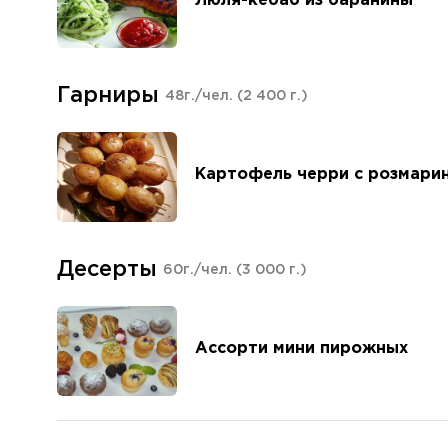
Люля-кебаб из баранины
Гарниры
48г./чел.
(2 400 г.)
Картофель черри с розмари
Десерты
60г./чел.
(3 000 г.)
Ассорти мини пирожных