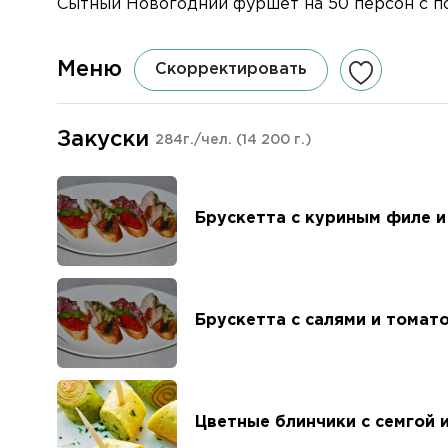
Сытный Новогодний фуршет на 50 персон с п
Меню
Скорректировать
Закуски
284г./чел.
(14 200 г.)
Брускетта с куриным филе и
Брускетта с салями и томат
Цветные блинчики с семгой 