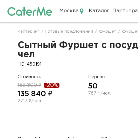
Москва
Каталог
Партнера
Кейтеринг в Москве
Кейтеринг
/
Готовые предложения
/
Фуршет
/
Фуршет
Строка
навигации
Сытный Фуршет с посудо
чел
ID: 450191
Стоимость
Персон
169 800 ₽
-20%
50
135 840 ₽
767 г./чел.
2717 ₽/чел