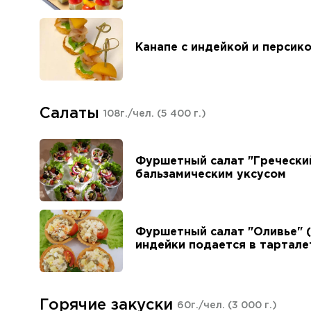
Канапе с индейкой и персик
Салаты
108г./чел.
(5 400 г.)
Фуршетный салат "Греческий
бальзамическим уксусом
Фуршетный салат "Оливье" (
индейки подается в тартале
Горячие закуски
60г./чел.
(3 000 г.)