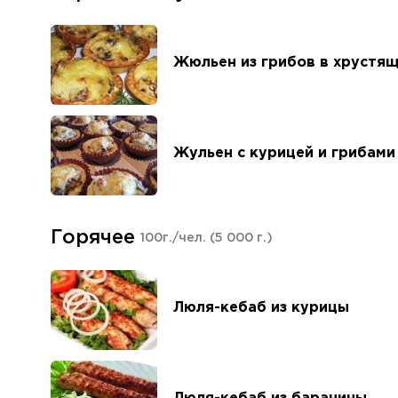
Жюльен из грибов в хрустя
Жульен с курицей и грибами
Горячее
100г./чел.
(5 000 г.)
Люля-кебаб из курицы