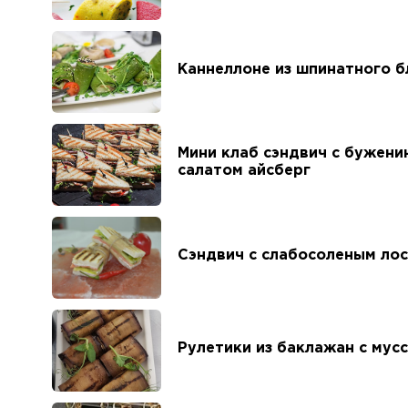
Каннеллоне из шпинатного б
Мини клаб сэндвич с бужени
салатом айсберг
Сэндвич с слабосоленым ло
Рулетики из баклажан с мус