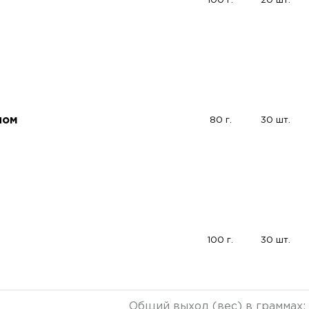
100 г.
20 шт.
ном
80 г.
30 шт.
100 г.
30 шт.
Общий выход (вес) в граммах: