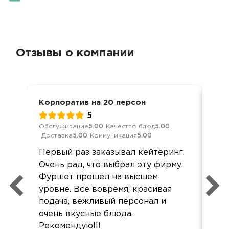
Отзывы о компании
Корпоратив на 20 персон
Нов
5
Обслуживание
5.00
Качество блюд
5.00
Обс
Доставка
5.00
Коммуникация
5.00
Дос
Первый раз заказывал кейтеринг.
Сп
Очень рад, что выбрал эту фирму.
при
Фуршет прошел на высшем
ко
уровне. Все вовремя, красивая
бы
подача, вежливый персонал и
Сам
очень вкусные блюда.
все
Рекомендую!!!
жал