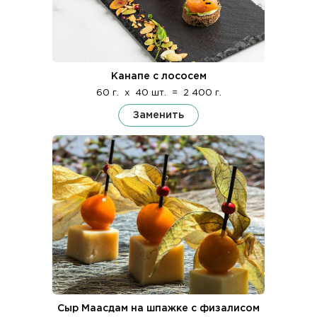
Канапе с лососем
60 г.
x
40 шт.
=
2 400 г.
Заменить
Сыр Маасдам на шпажке с физалисом