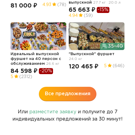
выпускной
27.7 кг
20.0 л
81 000 ₽
13
4.93
(78)
65 663 ₽
-15%
4.94
(59)
35-40
Идеальный выпускной
"Выпускной" фуршет
Фур
фуршет на 40 персон с
24.0 кг
гор
обслуживанием
26.6 кг
25.7
120 465 ₽
5
(646)
84 598 ₽
12
-20%
5
(2312)
4.9
Все предложения
Или
разместите заявку
и получите до 7
индивидуальных предложений за 30 минут!