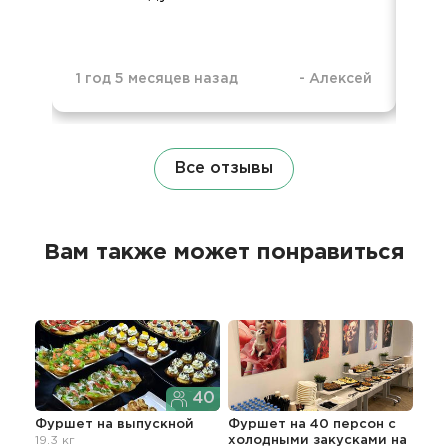
1 год 5 месяцев назад
-
Алексей
3 г
Все отзывы
Вам также может понравиться
40
Фуршет
на выпускной
Фуршет на 40 персон с
Гра
19.3 кг
холодными закусками
на
вып