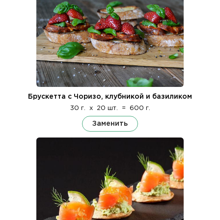
Брускетта с Чоризо, клубникой и базиликом
30 г.
x
20 шт.
=
600 г.
Заменить