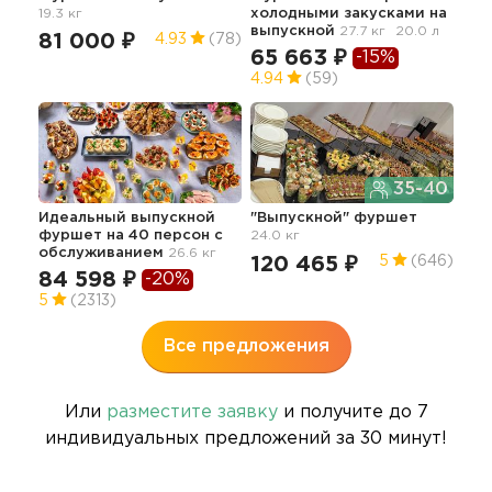
19.3 кг
холодными закусками
на
вып
выпускной
27.7 кг
20.0 л
81 000 ₽
13
4.93
(78)
65 663 ₽
-15%
4.94
(59)
35-40
Идеальный выпускной
"Выпускной" фуршет
Фур
фуршет на 40 персон с
24.0 кг
гор
обслуживанием
26.6 кг
25.7
120 465 ₽
5
(646)
84 598 ₽
12
-20%
5
(2313)
4.9
Все предложения
Или
разместите заявку
и получите до 7
индивидуальных предложений за 30 минут!