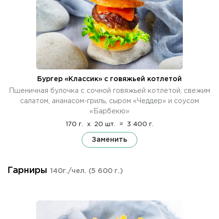
Бургер «Классик» с говяжьей котлетой
Пшеничная булочка с сочной говяжьей котлетой, свежим
салатом, ананасом-гриль, сыром «Чеддер» и соусом
«Барбекю»
170 г.
x
20 шт.
=
3 400 г.
Заменить
Гарниры
140г./чел.
(5 600 г.)