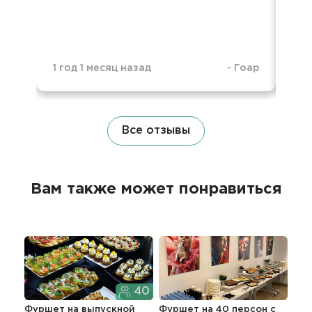
1 год 1 месяц назад
-
Гоар
1 г
Все отзывы
Вам также может понравиться
40
Фуршет
на выпускной
Фуршет на 40 персон с
Гра