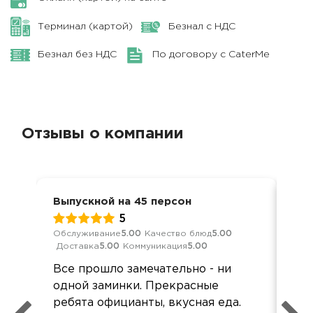
Терминал (картой)
Безнал с НДС
Безнал без НДС
По договору с CaterMe
Отзывы о компании
Выпускной на 45 персон
Вып
5
Обслуживание
5.00
Качество блюд
5.00
Обс
Доставка
5.00
Коммуникация
5.00
Дос
Все прошло замечательно - ни
Уд
одной заминки. Прекрасные
со
ребята официанты, вкусная еда.
отв