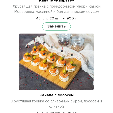
Канапе «Капрезе»
Хрустящая гренка с помидорчиком Черри, сыром
Моцарелла, маслиной и бальзамическим соусом
45 г.
x
20 шт.
=
900 г.
Заменить
Канапе с лососем
Хрустящая гренка со сливочным сыром, лососем и
оливкой