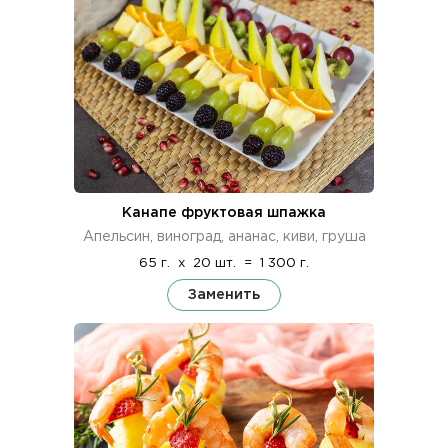
Канапе фруктовая шпажка
Апельсин, виноград, ананас, киви, груша
65 г.
x
20 шт.
=
1 300 г.
Заменить