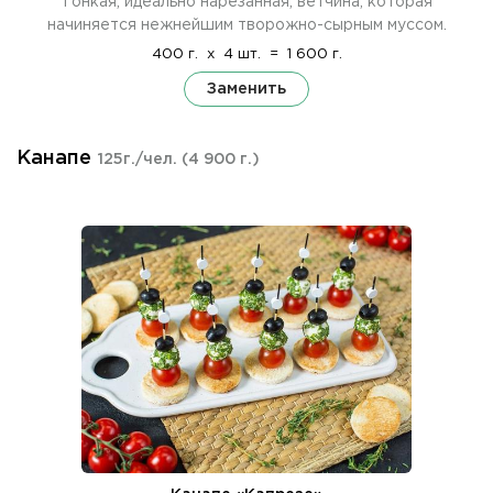
Тонкая, идеально нарезанная, ветчина, которая
начиняется нежнейшим творожно-сырным муссом.
400 г.
x
4 шт.
=
1 600 г.
Заменить
Канапе
125г./чел.
(4 900 г.)