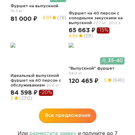
Фуршет
на выпускной
19.3 кг
Фуршет на 40 персон с
81 000 ₽
4.93
(78)
холодными закусками
на
Гра
выпускной
27.7 кг
20.0 л
вып
65 663 ₽
-15%
13
4.94
(59)
35-40
"Выпускной" фуршет
24.0 кг
Идеальный выпускной
120 465 ₽
5
(646)
Фур
фуршет на 40 персон с
гор
обслуживанием
26.6 кг
25.7
84 598 ₽
-20%
12
5
(2312)
4.9
Все предложения
Или
разместите заявку
и получите до 7