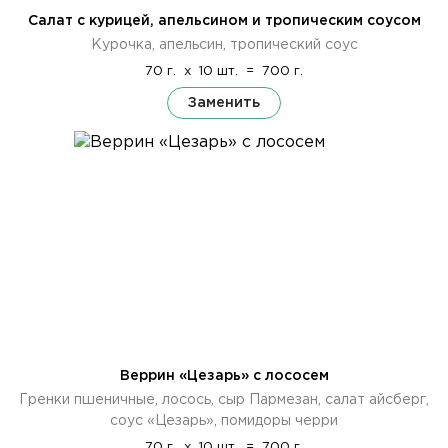
Салат с курицей, апельсином и тропическим соусом
Курочка, апельсин, тропический соус
70 г.
x
10 шт.
=
700 г.
Заменить
Веррин «Цезарь» с лососем
Гренки пшеничные, лосось, сыр Пармезан, салат айсберг,
соус «Цезарь», помидоры черри
70 г.
x
10 шт.
=
700 г.