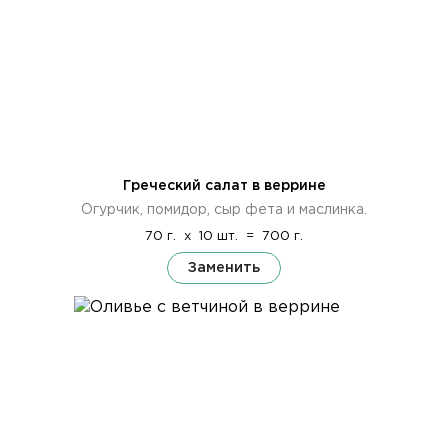
Греческий салат в веррине
Огурчик, помидор, сыр фета и маслинка.
70 г.
x
10 шт.
=
700 г.
Заменить