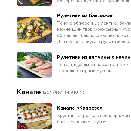
обжаренная курочка, сладкий болга
Рулетики из баклажан
Тонкие обжаренные ломтики бакла
нежнейшим творожно-сырным муссом
обогащает блюдо сливочными нотка
Для полноты вкуса в рулетики доба
Рулетики из ветчины с начи
Тонкая, идеально нарезанная, вет
творожно-сырным муссом.
Канапе
125г./чел.
(4 410 г.)
Канапе «Капрезе»
Хрустящая гренка с помидорчиком 
бальзамическим соусом