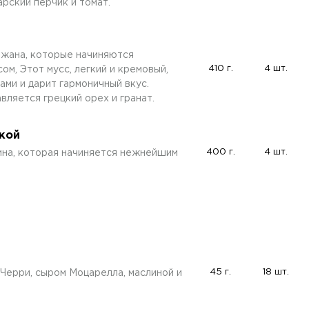
рский перчик и томат.
жана, которые начиняются
410 г.
4 шт.
, Этот мусс, легкий и кремовый,
ми и дарит гармоничный вкус.
вляется грецкий орех и гранат.
нкой
400 г.
4 шт.
чина, которая начиняется нежнейшим
45 г.
18 шт.
Черри, сыром Моцарелла, маслиной и