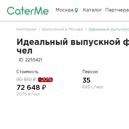
Москва
Каталог
Партнера
Кейтеринг в Москве
Кейтеринг
/
Выпускной в Москве
/
Идеальный выпускн
Строка
навигации
Идеальный выпускной фу
чел
ID: 2255421
Стоимость
Персон
90 810 ₽
-20%
35
72 648 ₽
693 г./чел.
2076 ₽/чел