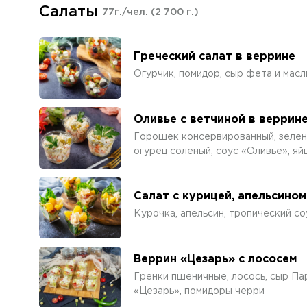
Салаты
77г./чел.
(2 700 г.)
Греческий салат в веррине
Огурчик, помидор, сыр фета и масл
Оливье с ветчиной в веррин
Горошек консервированный, зелень
огурец соленый, соус «Оливье», яй
Салат с курицей, апельсино
Курочка, апельсин, тропический со
Веррин «Цезарь» с лососем
Гренки пшеничные, лосось, сыр Пар
«Цезарь», помидоры черри