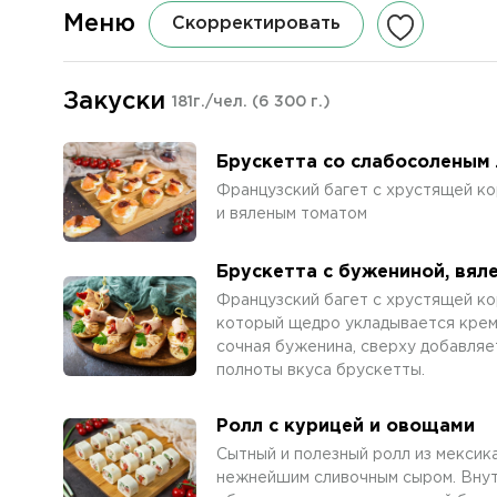
Меню
Скорректировать
Закуски
181г./чел.
(6 300 г.)
Брускетта со слабосоленым
Французский багет с хрустящей ко
и вяленым томатом
Брускетта с бужениной, вя
Французский багет с хрустящей ко
который щедро укладывается крем
сочная буженина, сверху добавляе
полноты вкуса брускетты.
Ролл с курицей и овощами
Сытный и полезный ролл из мекси
нежнейшим сливочным сыром. Внут