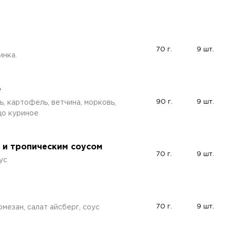
70 г.
9 шт.
инка.
е
90 г.
9 шт.
, картофель, ветчина, морковь,
цо куриное
м и тропическим соусом
70 г.
9 шт.
ус
70 г.
9 шт.
мезан, салат айсберг, соус