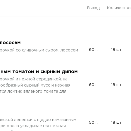
Выход
Количество
 лососем
60 г.
18 шт.
рочкой со сливочным сыром, лососем
леным томатом и сырным дипом
рочкой и нежной серединкой, на
60 г.
18 шт.
ообразный сырный мусс и нежная
тся ломтик вяленого томата для
канской лепешки с щедро намазанным
50 г.
18 шт.
ри ролла укладывается нежная