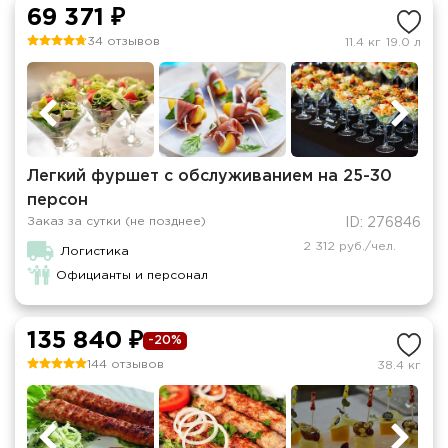
69 371 ₽
34 отзывов
11.4 кг
19.0 л
Легкий фуршет с обслуживанием на 25-30
персон
Заказ за сутки (не позднее)
ID: 276846
2 312 руб./чел.
Логистика
Официанты и персонал
135 840 ₽
-20%
144 отзывов
38.4 кг