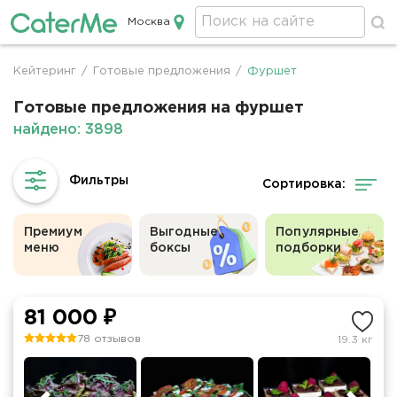
Москва
Кейтеринг в Москве
Кейтеринг
/
Готовые предложения
/
Фуршет
Строка
навигации
Готовые предложения на фуршет
найдено: 3898
Сортировка:
Премиум
Выгодные
Популярные
меню
боксы
подборки
81 000 ₽
78 отзывов
19.3 кг