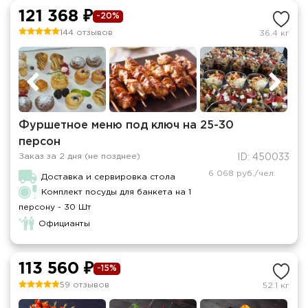
121 368 ₽
-20%
144 отзывов
36.4 кг
Фуршетное меню под ключ на 25-30
персон
Заказ за 2 дня (не позднее)
ID: 450033
6 068 руб./чел.
Доставка и сервировка стола
Комплект посуды для банкета на 1
персону - 30 Шт
Официанты
113 560 ₽
-15%
59 отзывов
52.1 кг