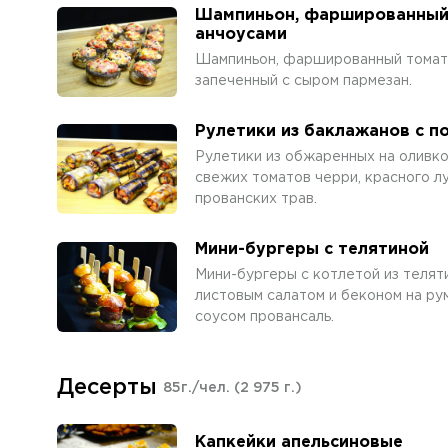
Шампиньон, фаршированный 
анчоусами
Шампиньон, фаршированный томата
запеченный с сыром пармезан.
Рулетики из баклажанов с 
Рулетики из обжаренных на оливко
свежих томатов черри, красного л
прованских трав.
Мини-бургеры с телятиной
Мини-бургеры с котлетой из телят
листовым салатом и беконом на ру
соусом провансаль.
Десерты
85г./чел.
(2 975 г.)
Капкейки апельсиновые