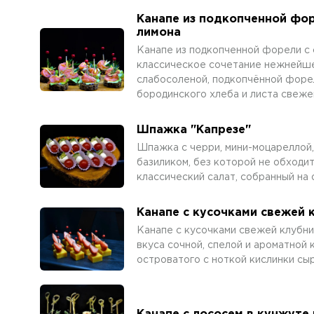
Канапе из подкопченной фор
лимона
Канапе из подкопченной форели с 
классическое сочетание нежнейше
слабосоленой, подкопчённой форе
бородинского хлеба и листа свежег
Шпажка "Капрезе"
Шпажка с черри, мини-моцареллой,
базиликом, без которой не обходит
классический салат, собранный на
Канапе с кусочками свежей 
Канапе с кусочками свежей клубн
вкуса сочной, спелой и ароматной 
островатого с ноткой кислинки сыр