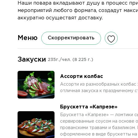
Наши повара вкладывают душу в процесс при
мероприятий любого формата, создадут макс
аккуратно осуществят доставку.
Меню
Скорректировать
Закуски
235г./чел.
(8 225 г.)
Ассорти колбас
Ассорти из разнообразных колбас 
отличная закуска к праздничному с
Брускетта «Капрезе»
Брускетта «Капрезе» — ломтики с
сервированные соусом на основе 
прованскими травами и базиликом.
оформленное в виде брускетты на 