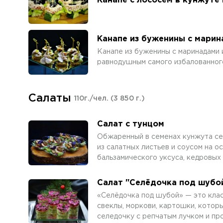
Канапе с лососем в кунжуте
Канапе из буженины с марин
Канапе из буженины с маринадами 
равнодушным самого избалованного
Салаты
110г./чел.
(3 850 г.)
Салат с тунцом
Обжаренный в семенах кунжута се
из салатных листьев и соусом на о
бальзамического уксуса, кедровых
Салат "Селёдочка под шубо
«Селёдочка под шубой» — это клас
свеклы, моркови, картошки, котор
селедочку с репчатым лучком и пр