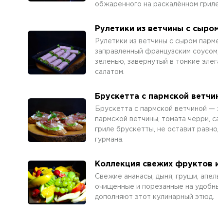
обжаренного на раскалённом гриле
Рулетики из ветчины с сыро
Рулетики из ветчины с сыром парм
заправленный французским соусом
зеленью, завернутый в тонкие эле
салатом.
Брускетта с пармской ветчи
Брускетта с пармской ветчиной —
пармской ветчины, томата черри, с
гриле брускетты, не оставит равн
гурмана.
Коллекция свежих фруктов 
Свежие ананасы, дыня, груши, апел
очищенные и порезанные на удобны
дополняют этот кулинарный этюд.