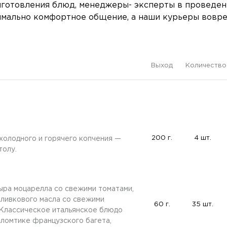
готовления блюд, менеджеры- эксперты в проведен
имально комфортное общение, а наши курьеры вовре
Выход
Количество
200 г.
4 шт.
холодного и горячего копчения —
толу.
ыра моцарелла со свежими томатами,
оливкового масла со свежими
60 г.
35 шт.
 Классическое итальянское блюдо
ломтике французского багета,