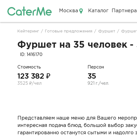
Москва
Каталог
Партнера
Кейтеринг в Москве
Кейтеринг
/
Готовые предложения
/
Фуршет
/
Фуршет
Строка
навигации
Фуршет на 35 человек -
ID: 1416170
Стоимость
Персон
123 382 ₽
35
3525 ₽/чел
921 г./чел.
Представляем наше меню для Вашего меропри
интересная подача блюд, большой выбор закус
гарантированно останутся сытыми и надолго 