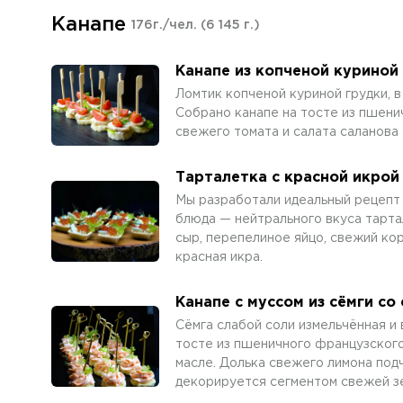
Канапе
176г./чел.
(6 145 г.)
Канапе из копченой куриной 
Ломтик копченой куриной грудки, в
Собрано канапе на тосте из пшени
свежего томата и салата саланова
Тарталетка с красной икрой
Мы разработали идеальный рецепт 
блюда — нейтрального вкуса тарта
сыр, перепелиное яйцо, свежий ко
красная икра.
Канапе с муссом из сёмги со
Сёмга слабой соли измельчённая и
тосте из пшеничного французского
масле. Долька свежего лимона под
декорируется сегментом свежей зе