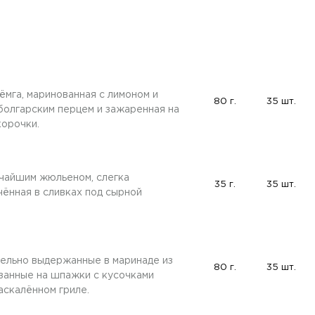
мга, маринованная с лимоном и
80 г.
35 шт.
 болгарским перцем и зажаренная на
корочки.
нчайшим жюльеном, слегка
35 г.
35 шт.
чённая в сливках под сырной
тельно выдержанные в маринаде из
80 г.
35 шт.
низанные на шпажки с кусочками
аскалённом гриле.