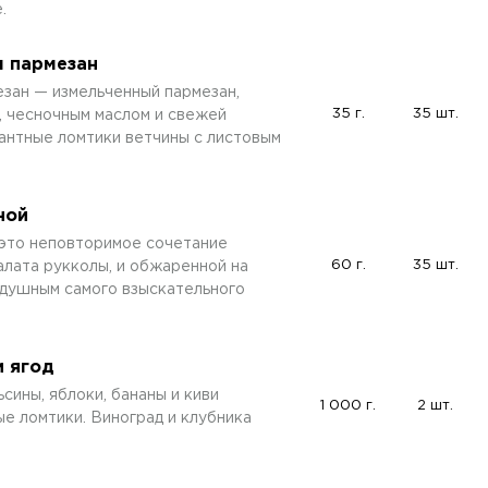
.
м пармезан
езан — измельченный пармезан,
35 г.
35 шт.
, чесночным маслом и свежей
гантные ломтики ветчины с листовым
ной
 это неповторимое сочетание
60 г.
35 шт.
алата рукколы, и обжаренной на
одушным самого взыскательного
и ягод
ьсины, яблоки, бананы и киви
1 000 г.
2 шт.
е ломтики. Виноград и клубника