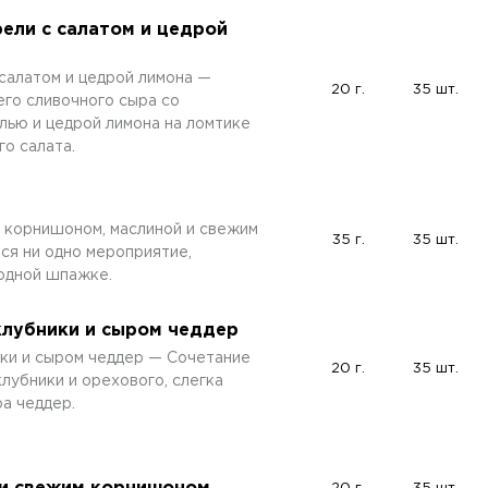
ели с салатом и цедрой
салатом и цедрой лимона —
20 г.
35 шт.
го сливочного сыра со
лью и цедрой лимона на ломтике
о салата.
 корнишоном, маслиной и свежим
35 г.
35 шт.
ся ни одно мероприятие,
 одной шпажке.
клубники и сыром чеддер
ики и сыром чеддер — Сочетание
20 г.
35 шт.
клубники и орехового, слегка
а чеддер.