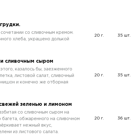
грудки.
 сочетании со сливочным кремом.
20 г.
35 шт.
чного хлеба, украшено долькой
 и сливочным сыром
этого, казалось бы, заезженного
20 г.
35 шт.
летка, листовой салат, сливочный
рнишон и конечно же отборная
 свежей зеленью и лимоном
 взбитая со сливочным сыром на
20 г.
36 шт.
 багета, обжаренного на сливочном
чёркивает нежный вкус,
лени из листового салата.