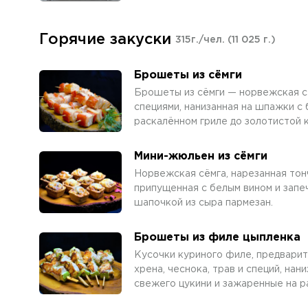
Горячие закуски
315г./чел.
(11 025 г.)
Брошеты из сёмги
Брошеты из сёмги — норвежская сё
специями, нанизанная на шпажки с
раскалённом гриле до золотистой 
Мини-жюльен из сёмги
Норвежская сёмга, нарезанная то
припущенная с белым вином и запе
шапочкой из сыра пармезан.
Брошеты из филе цыпленка
Кусочки куриного филе, предвари
хрена, чеснока, трав и специй, на
свежего цукини и зажаренные на р