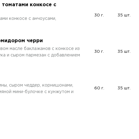
томатами конкосе с
30 г.
35 шт.
ми конкосе с анчоусами,
помидором черри
вом масле баклажанов с конкосе из
30 г.
35 шт.
ука и сыром пармезан с добавлением
ины, сыром чеддер, корнишонами,
60 г.
35 шт.
мяной мини-булочке с кунжутом и