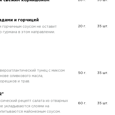
 и свежим корнишоном
20 г.
35 шт.
адами и горчицей
20 г.
35 шт.
и горчичным соусом не оставит
 гурмана в этом направлении.
вероатлантический тунец с миксом
50 г.
35 шт.
снове оливкового масла,
 орешков и трав.
й"
сический рецепт салата из отварных
60 г.
35 шт.
ые укладываются слоями на
опитываются майонезным соусом.