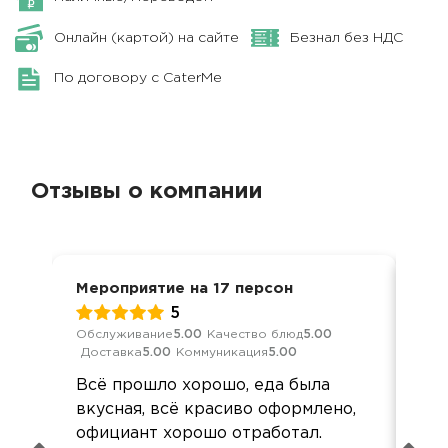
Онлайн (картой) на сайте
Безнал без НДС
По договору с CaterMe
Отзывы о компании
Мероприятие на 17 персон
Кор
5
Обслуживание
5.00
Качество блюд
5.00
Обс
Доставка
5.00
Коммуникация
5.00
Дос
Всё прошло хорошо, еда была
Всё
вкусная, всё красиво оформлено,
вк
официант хорошо отработал.
от