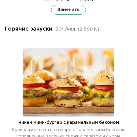
100 г.
x
15 шт.
=
1 500 г.
Заменить
Горячие закуски
130г./чел.
(2 600 г.)
Чикен мини-бургер с карамельным беконом
Куриная котлета в сговоре с карамельным беконом,
дополненные зеленым свежим салатом и сыром.