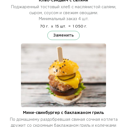
Клаб-сэндвич с салями
Поджаренный тостовый хлеб с маслянистой салями,
сыром, соусом и свежим овощами.
Минимальный заказ 4 шт.
70 г.
x
15 шт.
=
1 050 г.
Заменить
Мини-свинбургер с баклажаном гриль
По домашнему раздобревшая свиная сочная котлета
дружит со скромным баклажаном гриль и колечками