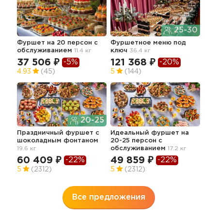
25-30
Фуршет на 20 персон с
Фуршетное меню под
Фу
обслуживанием
11.4 кг
ключ
36.4 кг
37 506 ₽
121 368 ₽
-5%
-20%
17
4.93
(45)
5
(144)
20-25
Праздничный фуршет с
Идеальный фуршет на
Фур
шоколадным фонтаном
20-25 персон с
с о
19.6 кг
обслуживанием
17.2 кг
3.0 
60 409 ₽
49 859 ₽
-22%
-22%
48
5
(2312)
5
(2312)
Все предложения