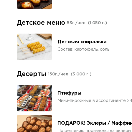
Детское меню
53г./чел.
(1 050 г.)
Детская спиралька
Состав: картофель, соль
Десерты
150г./чел.
(3 000 г.)
Птифуры
Мини-пирожные в ассортименте 2
ПОДАРОК! Эклеры / Маффины 
По решению производства эклеры 