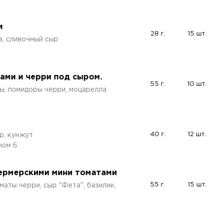
м
28 г.
15 шт.
а, сливочный сыр
бами и черри под сыром.
55 г.
10 шт.
ы, помидоры черри, моцарелла
40 г.
12 шт.
ыр, кунжут
ном 6
фермерскими мини томатами
55 г.
15 шт.
маты черри, сыр "Фета", базилик,