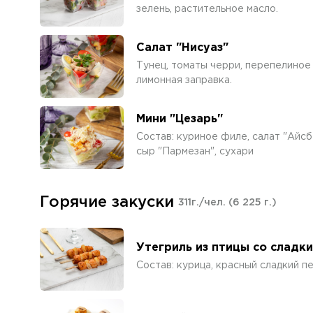
зелень, растительное масло.
Салат "Нисуаз"
Тунец, томаты черри, перепелиное 
лимонная заправка.
Мини "Цезарь"
Состав: куриное филе, салат "Айсбе
сыр "Пармезан", сухари
Горячие закуски
311г./чел.
(6 225 г.)
Утегриль из птицы со сладк
Состав: курица, красный сладкий п