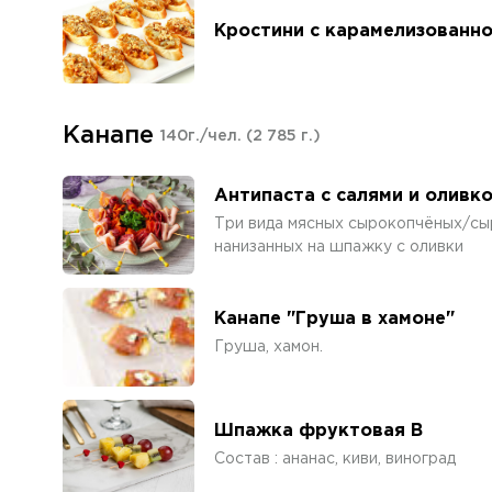
Кростини с карамелизованн
Канапе
140г./чел.
(2 785 г.)
Антипаста с салями и оливк
Три вида мясных сырокопчёных/сы
нанизанных на шпажку с оливки
Канапе "Груша в хамоне"
Груша, хамон.
Шпажка фруктовая В
Состав : ананас, киви, виноград