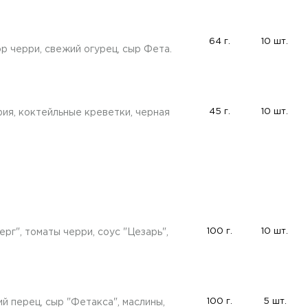
64 г.
10 шт.
р черри, свежий огурец, сыр Фета.
45 г.
10 шт.
ия, коктейльные креветки, черная
100 г.
10 шт.
рг", томаты черри, соус "Цезарь",
100 г.
5 шт.
ий перец, сыр "Фетакса", маслины,