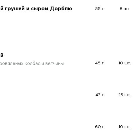
ой грушей и сыром Дорблю
55 г.
8 шт.
ой
45 г.
10 шт.
ровяленых колбас и ветчины
43 г.
15 шт.
60 г.
10 шт.