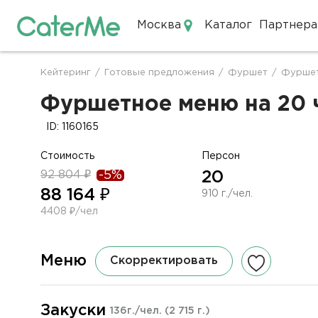
Москва
Каталог
Партнера
Кейтеринг в Москве
Кейтеринг
/
Готовые предложения
/
Фуршет
/
Фуршет
Строка
навигации
Фуршетное меню на 20 ч
ID: 1160165
Стоимость
Персон
92 804 ₽
-5%
20
88 164 ₽
910 г./чел.
4408 ₽/чел
Меню
Скорректировать
Закуски
136г./чел.
(2 715 г.)