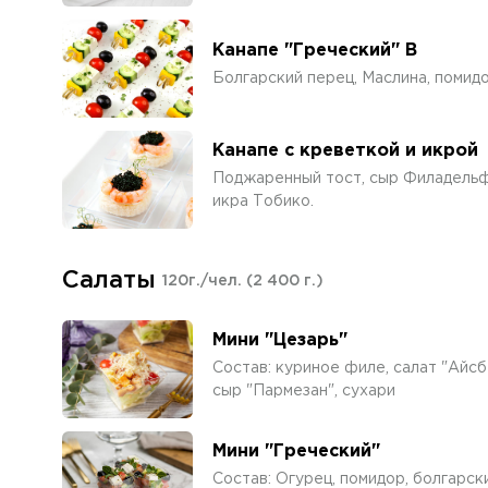
Канапе "Греческий" В
Болгарский перец, Маслина, помидо
Канапе с креветкой и икрой
Поджаренный тост, сыр Филадельф
икра Тобико.
Салаты
120г./чел.
(2 400 г.)
Мини "Цезарь"
Состав: куриное филе, салат "Айсбе
сыр "Пармезан", сухари
Мини "Греческий"
Состав: Огурец, помидор, болгарск