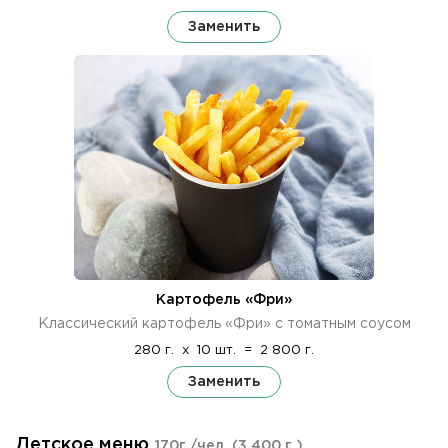
Заменить
Картофель «Фри»
Классический картофель «Фри» с томатным соусом
280 г.
x
10 шт.
=
2 800 г.
Заменить
Детское меню
170г./чел.
(3 400 г.)