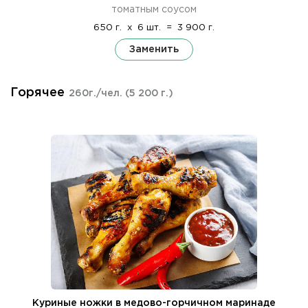
томатным соусом
650 г.
x
6 шт.
=
3 900 г.
Заменить
Горячее
260г./чел.
(5 200 г.)
Куриные ножки в медово-горчичном маринаде