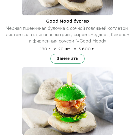
Good Mood бургер
Черная пшеничная булочка с сочной говяжьей котлетой,
листом салата, ананасом гриль, сыром «Чеддер», беконом
и фирменным соусом "«Good Mood»
180 г.
x
20 шт.
=
3 600 г.
Заменить