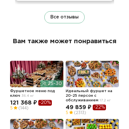
Все отзывы
Вам также может понравиться
25-30
Фуршетное меню под
Идеальный фуршет на
Фу
ключ
36.4 кг
20-25 персон с
обслуживанием
17.2 кг
121 368 ₽
59
-20%
49 859 ₽
-22%
5
(144)
5
5
(2313)