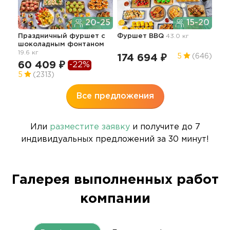
20-25
15-20
Пра
Праздничный фуршет с
Фуршет BBQ
43.0 кг
20 
шоколадным фонтаном
обс
19.6 кг
по
174 694 ₽
5
(646)
60 409 ₽
52
-22%
5
(2313)
5
Все предложения
Или
разместите заявку
и получите до 7
индивидуальных предложений за 30 минут!
Галерея выполненных работ
компании