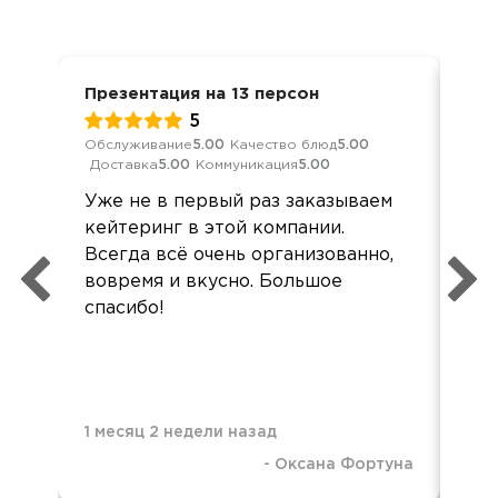
Презентация на 13 персон
Пре
5
Обслуживание
5.00
Качество блюд
5.00
Обс
Доставка
5.00
Коммуникация
5.00
Дос
Уже не в первый раз заказываем
Зам
кейтеринг в этой компании.
Но 
Всегда всё очень организованно,
офо
вовремя и вкусно. Большое
спасибо!
Пр
хор
вы
кол
1 месяц 2 недели назад
-
Оксана Фортуна
2 м