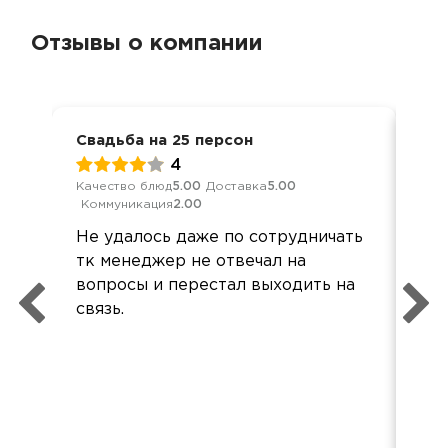
Отзывы о компании
Свадьба на 25 персон
Сва
4
Качество блюд
5.00
Доставка
5.00
Обс
Коммуникация
2.00
Дос
Не удалось даже по сотрудничать
Вс
тк менеджер не отвечал на
Кла
вопросы и перестал выходить на
вни
связь.
ве
Все
рас