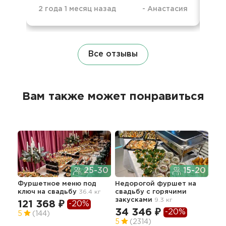
2 года 1 месяц назад
-
Анастасия
3 г
Все отзывы
Вам также может понравиться
25-30
15-20
Фуршетное меню под
Недорогой фуршет на
Кла
ключ
на свадьбу
36.4 кг
свадьбу с горячими
фур
закусками
9.3 кг
зак
121 368 ₽
-20%
34 346 ₽
-20%
59
5
(144)
5
(2314)