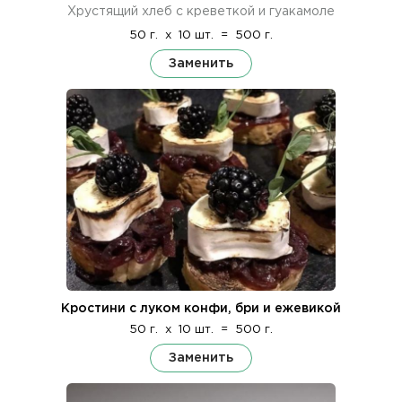
Хрустящий хлеб с креветкой и гуакамоле
50 г.
x
10 шт.
=
500 г.
Заменить
Кростини с луком конфи, бри и ежевикой
50 г.
x
10 шт.
=
500 г.
Заменить