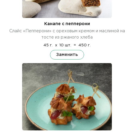
Канапе с пепперони
Слайс «Пепперони» с ореховым кремом и маслиной на
тосте из ржаного хлеба
45 г.
x
10 шт.
=
450 г.
Заменить