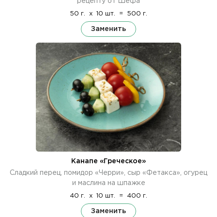
рецепту от Шефа
50 г.
x
10 шт.
=
500 г.
Заменить
Канапе «Греческое»
Сладкий перец, помидор «Черри», сыр «Фетакса», огурец
и маслина на шпажке
40 г.
x
10 шт.
=
400 г.
Заменить