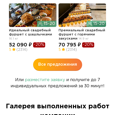
15-20
15-20
Идеальный свадебный
Премиальный свадебный
фуршет с шашлычками
фуршет с горячими
Пра
16.1 кг
закусками
14.9 кг
шок
на 
52 090 ₽
70 795 ₽
-20%
-20%
60
5
(2314)
5
(2314)
5
Все предложения
Или
разместите заявку
и получите до 7
индивидуальных предложений за 30 минут!
Галерея выполненных работ