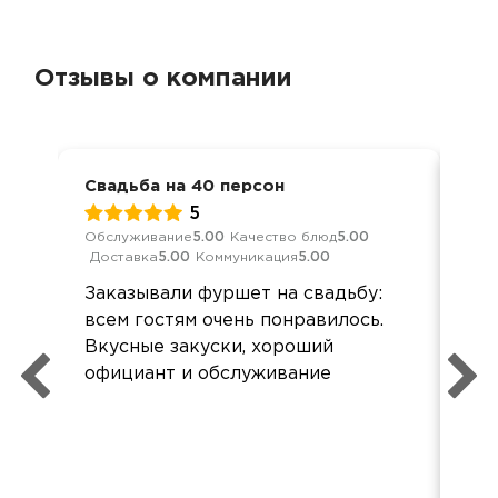
Отзывы о компании
Свадьба на 40 персон
Фур
5
Обслуживание
5.00
Качество блюд
5.00
Обс
Доставка
5.00
Коммуникация
5.00
Дос
Заказывали фуршет на свадьбу:
Все
всем гостям очень понравилось.
сва
Вкусные закуски, хороший
официант и обслуживание