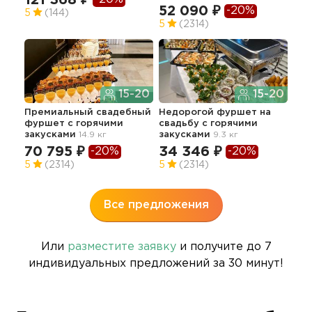
52 090 ₽
-20%
59
5
(144)
5
(2314)
15-20
15-20
Премиальный свадебный
Недорогой фуршет на
фуршет с горячими
свадьбу с горячими
Пра
закусками
14.9 кг
закусками
9.3 кг
шок
на 
70 795 ₽
34 346 ₽
-20%
-20%
60
5
(2314)
5
(2314)
5
Все предложения
Или
разместите заявку
и получите до 7
индивидуальных предложений за 30 минут!