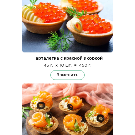
Тарталетка с красной икоркой
45 г.
x
10 шт.
=
450 г.
Заменить