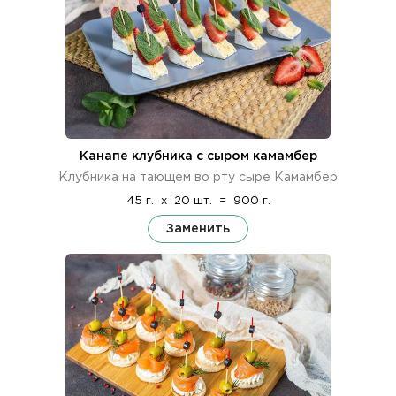
Канапе клубника с сыром камамбер
Клубника на тающем во рту сыре Камамбер
45 г.
x
20 шт.
=
900 г.
Заменить