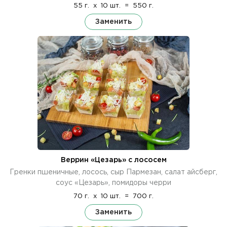
55 г.
x
10 шт.
=
550 г.
Заменить
Веррин «Цезарь» с лососем
Гренки пшеничные, лосось, сыр Пармезан, салат айсберг,
соус «Цезарь», помидоры черри
70 г.
x
10 шт.
=
700 г.
Заменить