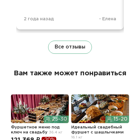
2 года назад
-
Елена
3 г
Все отзывы
Вам также может понравиться
25-30
15-20
Фуршетное меню под
Идеальный свадебный
Кла
ключ
на свадьбу
36.4 кг
фуршет с шашлычками
фур
16.1 кг
зак
121 368 ₽
-20%