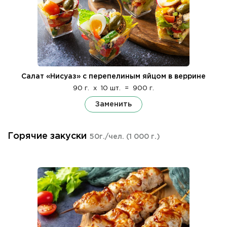
Салат «Нисуаз» с перепелиным яйцом в веррине
90 г.
x
10 шт.
=
900 г.
Заменить
Горячие закуски
50г./чел.
(1 000 г.)