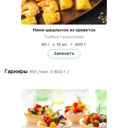
Мини-шашлычок из креветок
Требует разогрева.
40 г.
x
10 шт.
=
400 г.
Заменить
Гарниры
90г./чел.
(1 800 г.)