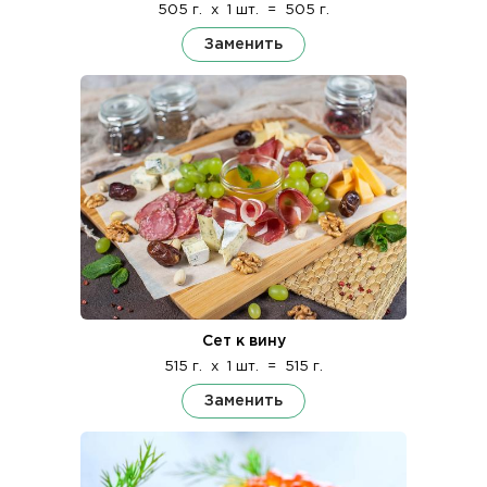
505 г.
x
1 шт.
=
505 г.
Заменить
Сет к вину
515 г.
x
1 шт.
=
515 г.
Заменить