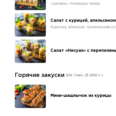
«Цезарь», помидоры черри
Салат с курицей, апельсино
Курочка, апельсин, тропический со
Салат «Нисуаз» с перепелин
Горячие закуски
50г./чел.
(5 000 г.)
Мини-шашлычок из курицы