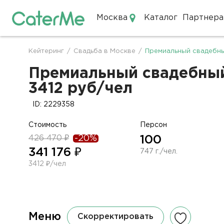
Москва
Каталог
Партнера
Кейтеринг в Москве
Кейтеринг
/
Свадьба в Москве
/
Премиальный свадебны
Строка
навигации
Премиальный свадебный 
3412 руб/чел
ID: 2229358
Стоимость
Персон
426 470 ₽
-20%
100
341 176 ₽
747 г./чел.
3412 ₽/чел
Меню
Скорректировать