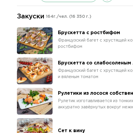
Закуски
164г./чел.
(16 350 г.)
Брускетта с ростбифом
Французский багет с хрустящей ко
ростбифом
Брускетта со слабосоленым
Французский багет с хрустящей ко
и вяленым томатом
Рулетики из лосося собстве
Рулетик изготавливается из тонки
аккуратно завёрнутых вокруг нежн
Сет к вину