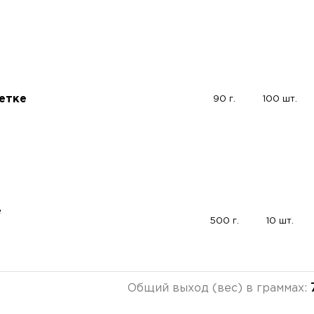
етке
90 г.
100 шт.
е
500 г.
10 шт.
Общий выход (вес) в граммах: