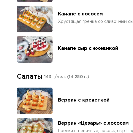
Канапе с лососем
Хрустящая гренка со сливочным сы
Канапе сыр с ежевикой
Салаты
143г./чел.
(14 250 г.)
Веррин с креветкой
Веррин «Цезарь» с лососем
Гренки пшеничные, лосось, сыр Пар