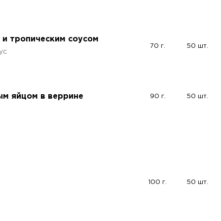
м и тропическим соусом
70 г.
50 шт.
ус
ым яйцом в веррине
90 г.
50 шт.
100 г.
50 шт.