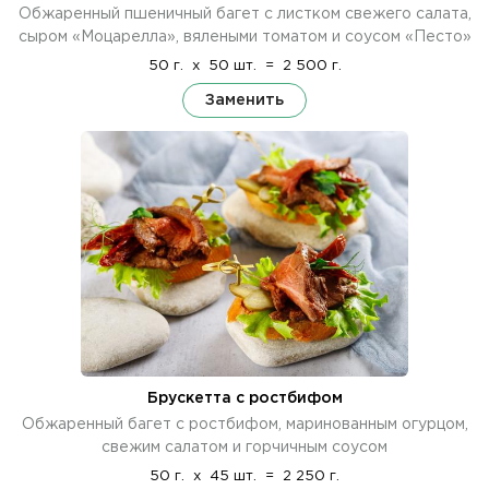
Обжаренный пшеничный багет с листком свежего салата,
сыром «Моцарелла», вялеными томатом и соусом «Песто»
50 г.
x
50 шт.
=
2 500 г.
Заменить
Брускетта с ростбифом
Обжаренный багет с ростбифом, маринованным огурцом,
свежим салатом и горчичным соусом
50 г.
x
45 шт.
=
2 250 г.