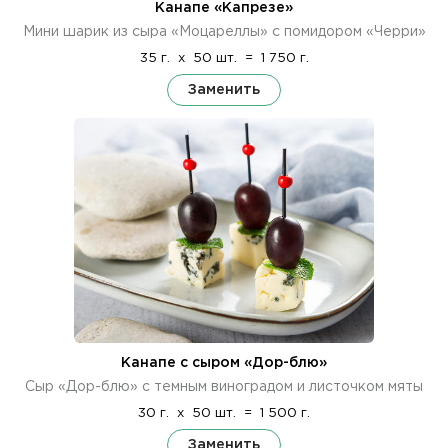
Канапе «Капрезе»
Мини шарик из сыра «Моцареллы» с помидором «Черри»
35 г.
x
50 шт.
=
1 750 г.
Заменить
Канапе с сыром «Дор-блю»
Сыр «Дор-блю» с темным виноградом и листочком мяты
30 г.
x
50 шт.
=
1 500 г.
Заменить