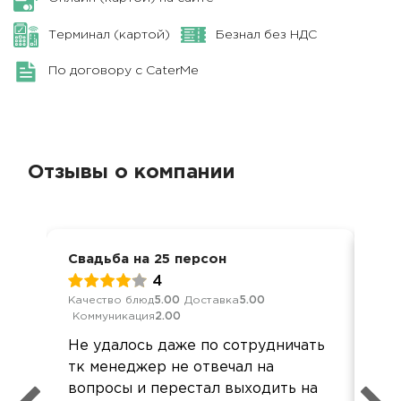
Терминал (картой)
Безнал без НДС
По договору с CaterMe
Отзывы о компании
Свадьба на 25 персон
Сва
4
Качество блюд
5.00
Доставка
5.00
Обс
Коммуникация
2.00
Дос
Не удалось даже по сотрудничать
Вс
тк менеджер не отвечал на
Кла
вопросы и перестал выходить на
вни