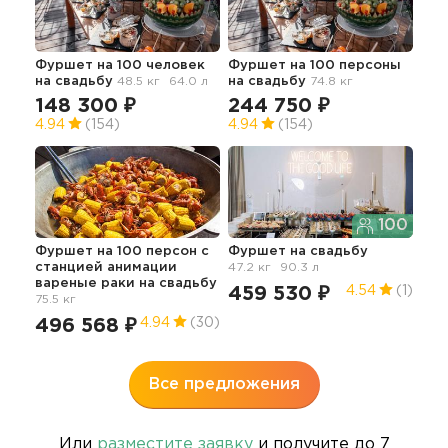
Фуршет на 100 человек
Фуршет на 100 персоны
Нед
на свадьбу
48.5 кг
64.0 л
на свадьбу
74.8 кг
сва
зак
148 300 ₽
244 750 ₽
16
4.94
(154)
4.94
(154)
5
100
Фуршет на 100 персон с
Фуршет
на свадьбу
станцией анимации
47.2 кг
90.3 л
Пре
вареные раки
на свадьбу
фур
459 530 ₽
4.54
(1)
75.5 кг
зак
34
496 568 ₽
4.94
(30)
5
Все предложения
Или
разместите заявку
и получите до 7