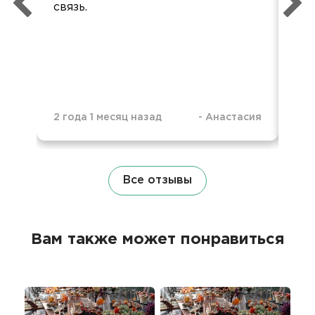
связь.
ве
Все
рас
2 года 1 месяц назад
-
Анастасия
3 г
Все отзывы
Вам также может понравиться