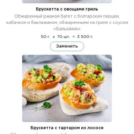
Брускетта с овощами гриль
Обжаренный ржаной багет с болгарским перцем,
кабачком и баклажаном, обжаренными на гриле с соусом
«Бальзамик»
50 г.
x
70 шт.
=
3 500 г.
Заменить
Брускетта с тартаром из лосося