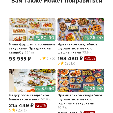
Вам также может понравиться
80-90
85-90
Мини фуршет c горячими
Идеальное свадебное
Кла
закусками Праздник
на
фуршетное меню с
бан
свадьбу
22.1 кг
шашлычками
73.8 кг
36
193 480 ₽
-20%
93 955 ₽
5
(176)
5
5
(2313)
85-90
85-90
Нед
Недорогое свадебное
Премиальное свадебное
сет
банкетное меню
100.6 кг
фуршетное меню с
гор
горячими закусками
45.3
215 449 ₽
-20%
70.7 кг
11
5
(2313)