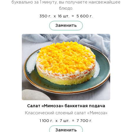
буквально за 1 минуту, вы получаете наисвежайшее
блюдо.
350 г.
x
16 шт.
=
5 600 г.
Заменить
Салат «Мимоза» банкетная подача
Классический слоеный салат «Мимоза»
1 100 г.
x
7 шт.
=
7 700 г.
Заменить