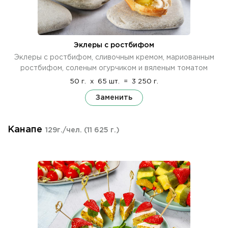
Эклеры с ростбифом
Эклеры с ростбифом, сливочным кремом, мариованным
ростбифом, соленым огурчиком и вяленым томатом
50 г.
x
65 шт.
=
3 250 г.
Заменить
Канапе
129г./чел.
(11 625 г.)