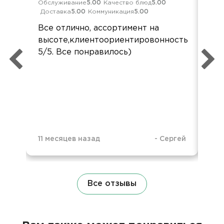
Обслуживание
5.00
Качество блюд
5.00
Кач
Доставка
5.00
Коммуникация
5.00
Ком
Все отлично, ассортимент на
все
высоте,клиентоориентировонность
заб
5/5. Все понравилось)
во
упа
11 месяцев назад
-
Сергей
1 г
Все отзывы