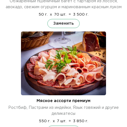
Обжаренный пшеничный багет с тартаром из лосося,
авокадо, свежим огурцом и маринованным красным луком
50 г.
x
70 шт.
=
3 500 г.
Заменить
Мясное ассорти премиум
Ростбиф, Пастрами из индейки, Язык говяжий и другие
деликатесы
550 г.
x
7 шт.
=
3 850 г.