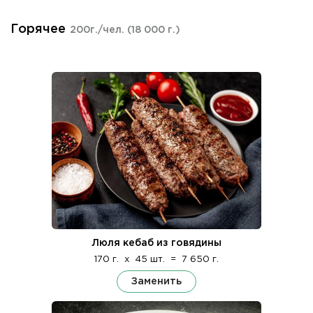
Горячее
200г./чел.
(18 000 г.)
Люля кебаб из говядины
170 г.
x
45 шт.
=
7 650 г.
Заменить