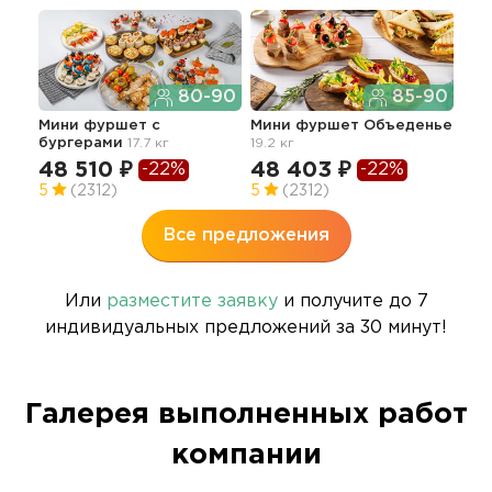
80-90
85-90
Мини фуршет с
Мини фуршет Объеденье
Мин
бургерами
17.7 кг
19.2 кг
15.7
48 510 ₽
48 403 ₽
35
-22%
-22%
5
(2312)
5
(2312)
4.7
Все предложения
Или
разместите заявку
и получите до 7
индивидуальных предложений за 30 минут!
Галерея выполненных работ
компании