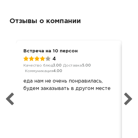
Отзывы о компании
Встреча на 10 персон
Ден
4
Качество блюд
3.00
Доставка
5.00
Кач
Коммуникация
4.00
Ком
еда нам не очень понравилась,
Все
будем заказывать в другом месте
при
Все
Спа