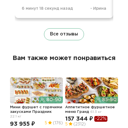
6 минут 18 секунд назад
-
Ирина
1 н
Все отзывы
Вам также может понравиться
80-90
85-90
Мини фуршет c горячими
Аппетитное фуршетное
Сыт
закусками Праздник
меню Гранд
61.3 кг
бур
22.1 кг
157 344 ₽
17
-22%
93 955 ₽
5
(176)
5
(2312)
5