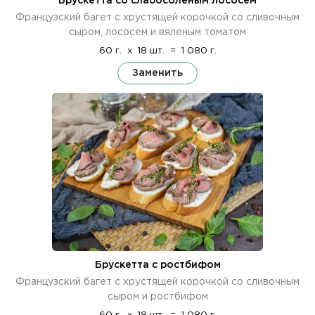
Брускетта со слабосоленым лососем
Французский багет с хрустящей корочкой со сливочным
сыром, лососем и вяленым томатом
60 г.
x
18 шт.
=
1 080 г.
Заменить
Брускетта с ростбифом
Французский багет с хрустящей корочкой со сливочным
сыром и ростбифом