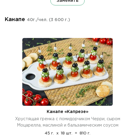
Заменить
Канапе
40г./чел.
(3 600 г.)
Канапе «Капрезе»
Хрустящая гренка с помидорчиком Черри, сыром
Моцарелла, маслиной и бальзамическим соусом
45 г.
x
18 шт.
=
810 г.