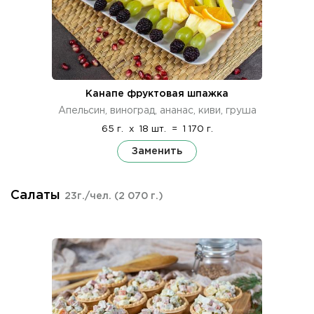
Канапе фруктовая шпажка
Апельсин, виноград, ананас, киви, груша
65 г.
x
18 шт.
=
1 170 г.
Заменить
Салаты
23г./чел.
(2 070 г.)