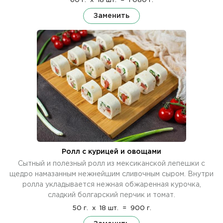
60 г.
x
18 шт.
=
1 080 г.
Заменить
Ролл с курицей и овощами
Сытный и полезный ролл из мексиканской лепешки с
щедро намазанным нежнейшим сливочным сыром. Внутри
ролла укладывается нежная обжаренная курочка,
сладкий болгарский перчик и томат.
50 г.
x
18 шт.
=
900 г.