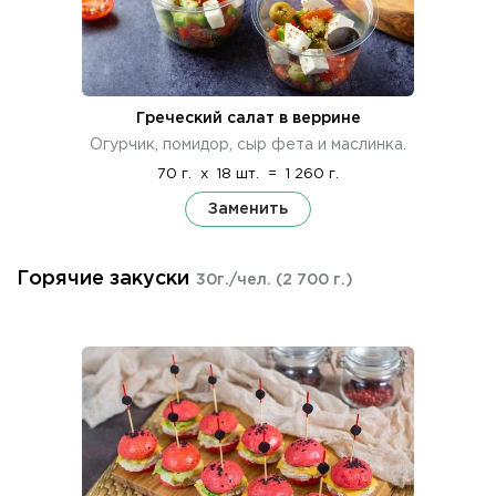
Греческий салат в веррине
Огурчик, помидор, сыр фета и маслинка.
70 г.
x
18 шт.
=
1 260 г.
Заменить
Горячие закуски
30г./чел.
(2 700 г.)