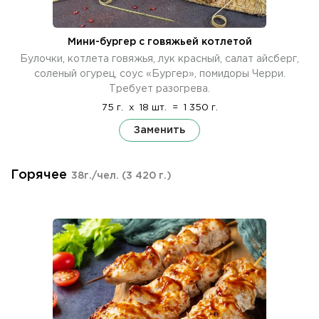
Мини-бургер с говяжьей котлетой
Булочки, котлета говяжья, лук красный, салат айсберг,
соленый огурец, соус «Бургер», помидоры Черри.
Требует разогрева.
75 г.
x
18 шт.
=
1 350 г.
Заменить
Горячее
38г./чел.
(3 420 г.)