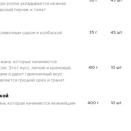
50 г.
45 шт.
ри ролла укладывается нежная
рский перчик и томат.
35 г.
45 шт.
сливочным сыром и колбаской
жана, которые начиняются
410 г.
10 шт.
, Этот мусс, легкий и кремовый,
ми и дарит гармоничный вкус.
вляется грецкий орех и гранат.
нкой
400 г.
10 шт.
чина, которая начиняется нежнейшим