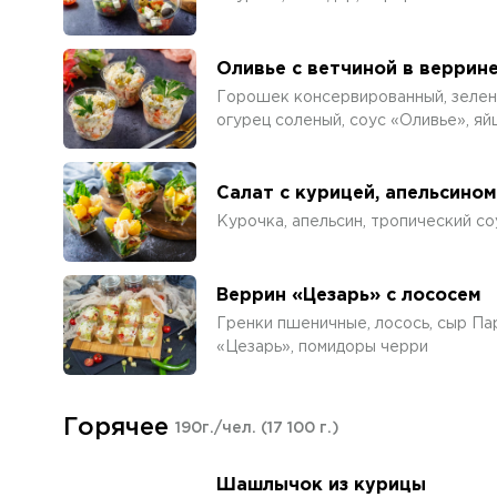
Оливье с ветчиной в веррин
Горошек консервированный, зелень
огурец соленый, соус «Оливье», яй
Салат с курицей, апельсино
Курочка, апельсин, тропический со
Веррин «Цезарь» с лососем
Гренки пшеничные, лосось, сыр Пар
«Цезарь», помидоры черри
Горячее
190г./чел.
(17 100 г.)
Шашлычок из курицы