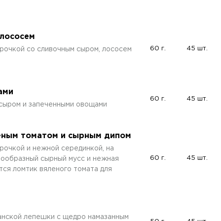
 лососем
60 г.
45 шт.
рочкой со сливочным сыром, лососем
ами
60 г.
45 шт.
 сыром и запеченными овощами
леным томатом и сырным дипом
рочкой и нежной серединкой, на
60 г.
45 шт.
ообразный сырный мусс и нежная
тся ломтик вяленого томата для
канской лепешки с щедро намазанным