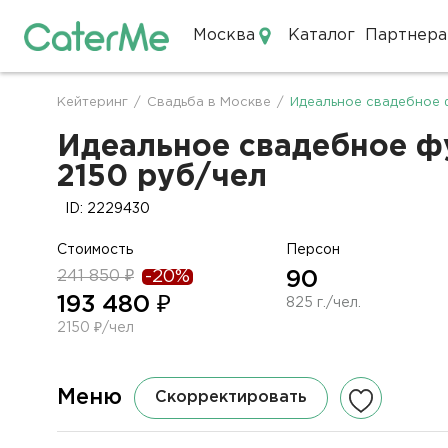
Москва
Каталог
Партнера
Кейтеринг в Москве
Кейтеринг
/
Свадьба в Москве
/
Идеальное свадебное 
Строка
навигации
Идеальное свадебное ф
2150 руб/чел
ID: 2229430
Стоимость
Персон
241 850 ₽
-20%
90
193 480 ₽
825 г./чел.
2150 ₽/чел
Меню
Скорректировать