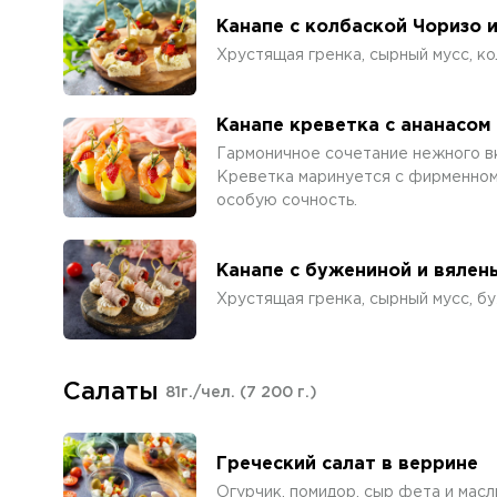
Канапе с колбаской Чоризо 
Хрустящая гренка, сырный мусс, к
Канапе креветка с ананасом
Гармоничное сочетание нежного вк
Креветка маринуется с фирменном
особую сочность.
Канапе с бужениной и вяле
Хрустящая гренка, сырный мусс, б
Салаты
81г./чел.
(7 200 г.)
Греческий салат в веррине
Огурчик, помидор, сыр фета и масл