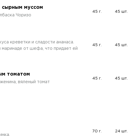
и сырным муссом
45 г.
45 шт.
олбаска Чоризо
уса креветки и сладости ананаса.
45 г.
45 шт.
 маринаде от шефа, что придает ей
ным томатом
45 г.
45 шт.
уженина, вяленый томат
70 г.
24 шт.
инка.