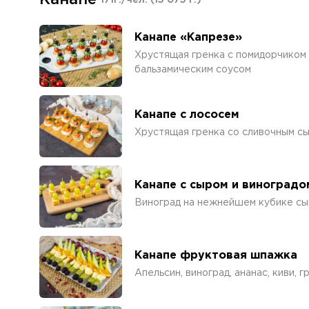
Канапе
171г./чел.
(15 075 г.)
Канапе «Капрезе»
Хрустящая гренка с помидорчиком 
бальзамическим соусом
Канапе с лососем
Хрустящая гренка со сливочным сы
Канапе с сыром и виноградо
Виноград на нежнейшем кубике сы
Канапе фруктовая шпажка
Апельсин, виноград, ананас, киви, 