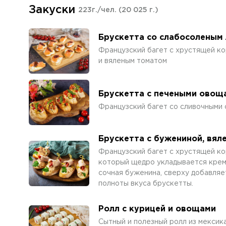
Закуски
223г./чел.
(20 025 г.)
Брускетта со слабосоленым
Французский багет с хрустящей ко
и вяленым томатом
Брускетта с печеными овощ
Французский багет со сливочными
Брускетта с бужениной, вя
Французский багет с хрустящей ко
который щедро укладывается крем
сочная буженина, сверху добавляе
полноты вкуса брускетты.
Ролл с курицей и овощами
Сытный и полезный ролл из мекси