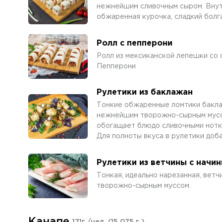
нежнейшим сливочным сыром. Внут
обжаренная курочка, сладкий болга
Ролл с пепперони
Ролл из мексиканской лепешки со 
Пепперони
Рулетики из баклажан
Тонкие обжаренные ломтики бакла
нежнейшим творожно-сырным муссом
обогащает блюдо сливочными нотка
Для полноты вкуса в рулетики доба
Рулетики из ветчины с начи
Тонкая, идеально нарезанная, вет
творожно-сырным муссом.