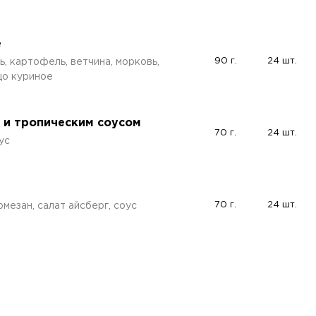
е
90 г.
24 шт.
, картофель, ветчина, морковь,
цо куриное
м и тропическим соусом
70 г.
24 шт.
ус
70 г.
24 шт.
мезан, салат айсберг, соус