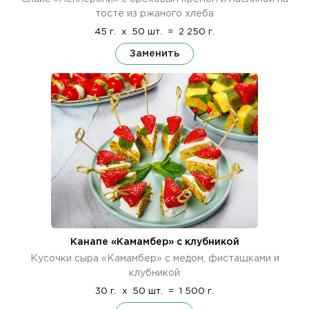
тосте из ржаного хлеба
45 г.
x
50 шт.
=
2 250 г.
Заменить
Канапе «Камамбер» с клубникой
Кусочки сыра «Камамбер» с медом, фисташками и
клубникой
30 г.
x
50 шт.
=
1 500 г.