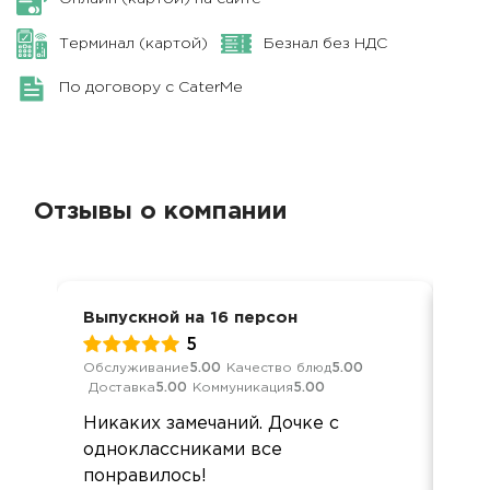
Терминал (картой)
Безнал без НДС
По договору с CaterMe
Отзывы о компании
Выпускной на 16 персон
Вып
5
Обслуживание
5.00
Качество блюд
5.00
Обс
Доставка
5.00
Коммуникация
5.00
Дос
Никаких замечаний. Дочке с
Все
одноклассниками все
дос
понравилось!