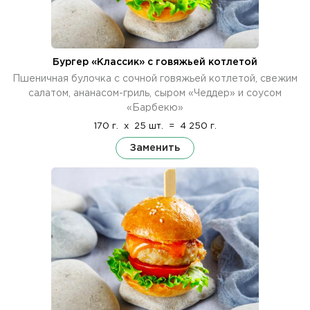
Бургер «Классик» с говяжьей котлетой
Пшеничная булочка с сочной говяжьей котлетой, свежим
салатом, ананасом-гриль, сыром «Чеддер» и соусом
«Барбекю»
170 г.
x
25 шт.
=
4 250 г.
Заменить