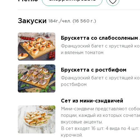
Закуски
184г./чел.
(16 560 г.)
Брускетта со слабосоленым
Французский багет с хрустящей ко
и вяленым томатом
Брускетта с ростбифом
Французский багет с хрустящей ко
ростбифом
Сет из мини-сэндвичей
Мини-сэндвичи представляют собой
порции, каждый из которых сочета
вкусовые акценты.
В сет входят 16 шт: 4 вида по 4 шт
курочкой.