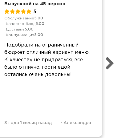
Выпускной на 45 персон
Выпуск
5
Обслуживание
5.00
Качеств
Качество блюд
5.00
Достав
Доставка
5.00
Коммун
Коммуникация
5.00
Спаси
Подобрали на ограниченный
вкусно
бюджет отличный вариант меню.
Единс
К качеству не придраться, все
было н
было отлично, гости едой
Пришл
остались очень довольны!
шпажек
4 года 
3 года 1 месяц назад
-
Александра