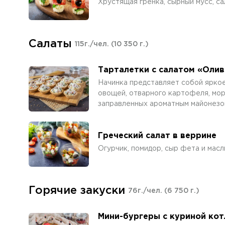
Хрустящая гренка, сырный мусс, са
Салаты
115г./чел.
(10 350 г.)
Тарталетки с салатом «Олив
Начинка представляет собой ярко
овощей, отварного картофеля, мор
заправленных ароматным майонезо
Греческий салат в веррине
Огурчик, помидор, сыр фета и масл
Горячие закуски
76г./чел.
(6 750 г.)
Мини-бургеры с куриной ко