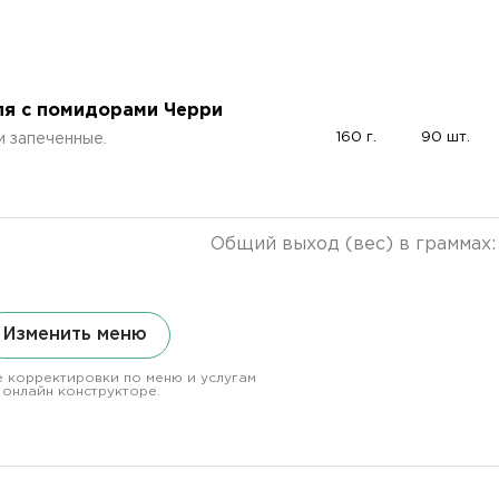
я с помидорами Черри
160 г.
90 шт.
и запеченные.
Общий выход (вес) в граммах
Изменить меню
 корректировки по меню и услугам
 онлайн конструкторе.