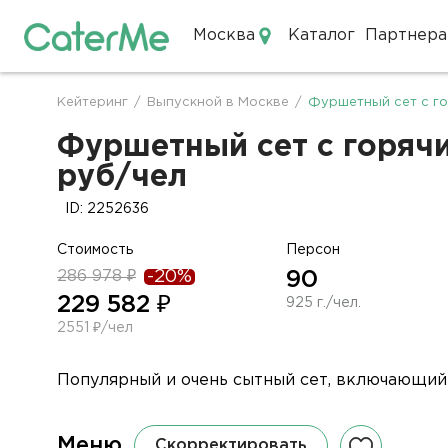
Москва
Каталог
Партнера
Кейтеринг в Москве
Кейтеринг
/
Выпускной в Москве
/
Фуршетный сет с го
Строка
навигации
Фуршетный сет с горячи
руб/чел
ID: 2252636
Стоимость
Персон
286 978 ₽
-20%
90
229 582 ₽
925 г./чел.
2551 ₽/чел
Популярный и очень сытный сет, включающий в
Меню
Скорректировать