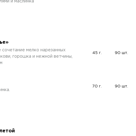
лями и маслинка
ье»
е сочетание мелко нарезанных
45 г.
90 шт.
кови, горошка и нежной ветчины,
м
70 г.
90 шт.
инка.
тлетой