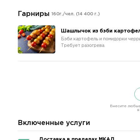
Гарниры
160г./чел.
(14 400 г.)
Шашлычок из бэби картофел
Бэби картофель и помидорки черр
Требует разогрева.
Внесите любые
в
Включенные услуги
Доставка в пределах МКАД