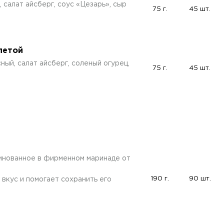
 салат айсберг, соус «Цезарь», сыр
75 г.
45 шт.
летой
ный, салат айсберг, соленый огурец,
75 г.
45 шт.
нованное в фирменном маринаде от
190 г.
90 шт.
вкус и помогает сохранить его