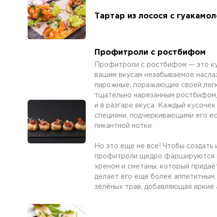
Тартар из лосося с гуакамол
Профитроли с ростбифом
Профитроли с ростбифом — это ку
вашим вкусам незабываемое насла
пирожные, поражающие своей легк
тщательно нарезанным ростбифом,
и в разгаре вкуса. Каждый кусочек
специями, подчеркивающими его е
пикантной нотки.
Но это еще не все! Чтобы создать
профитроли щедро фаршируются к
хреном и сметаны, который придаё
делает его еще более аппетитным
зелёных трав, добавляющая яркие 