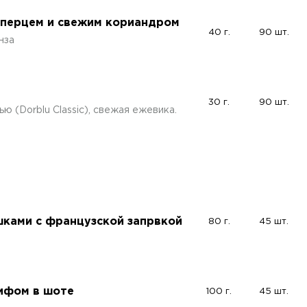
 перцем и свежим кориандром
40 г.
90 шт.
нза
30 г.
90 шт.
ю (Dorblu Classic), свежая ежевика.
шками с французской запрвкой
80 г.
45 шт.
бифом в шоте
100 г.
45 шт.