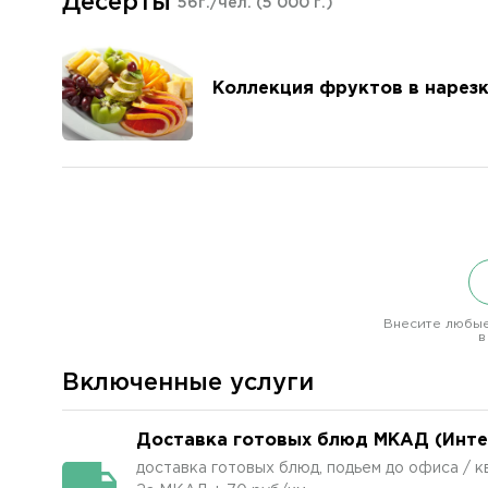
Десерты
56г./чел.
(5 000 г.)
Коллекция фруктов в нарез
Внесите любые
в
Включенные услуги
Доставка готовых блюд МКАД (Интер
доставка готовых блюд, подьем до офиса / 