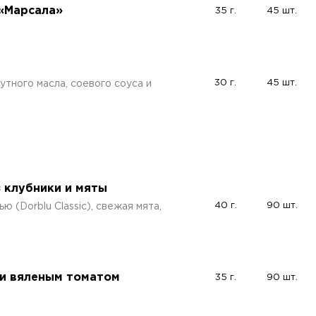
 «Марсала»
35 г.
45 шт.
30 г.
45 шт.
утного масла, соевого соуса и
з клубники и мяты
40 г.
90 шт.
 (Dorblu Classic), свежая мята,
й
 и вяленым томатом
35 г.
90 шт.