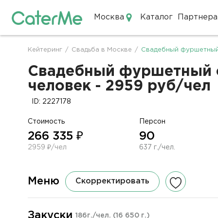
Москва
Каталог
Партнера
Кейтеринг в Москве
Кейтеринг
/
Свадьба в Москве
/
Свадебный фуршетный 
Строка
навигации
Свадебный фуршетный с
человек - 2959 руб/чел
ID: 2227178
Стоимость
Персон
266 335 ₽
90
2959 ₽/чел
637 г./чел.
Меню
Скорректировать
Закуски
186г./чел.
(16 650 г.)