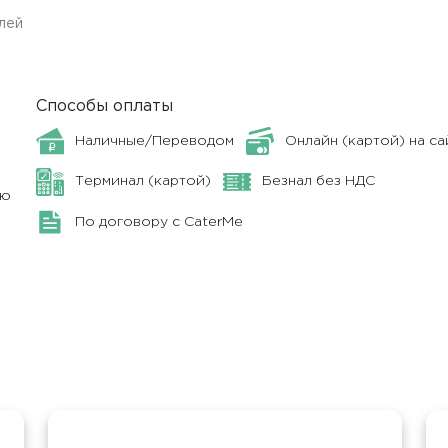
лей
Способы оплаты
Наличные/Переводом
Онлайн (картой) на са
Терминал (картой)
Безнал без НДС
ню
По договору с CaterMe