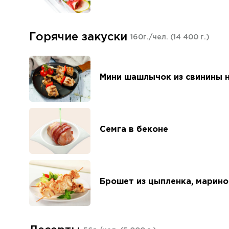
Горячие закуски
160г./чел.
(14 400 г.)
Мини шашлычок из свинины 
Семга в беконе
Брошет из цыпленка, марино