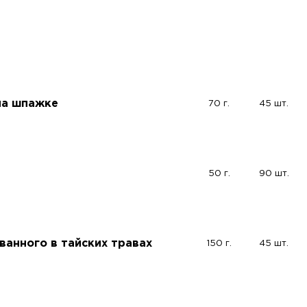
на шпажке
70 г.
45 шт.
50 г.
90 шт.
ванного в тайских травах
150 г.
45 шт.