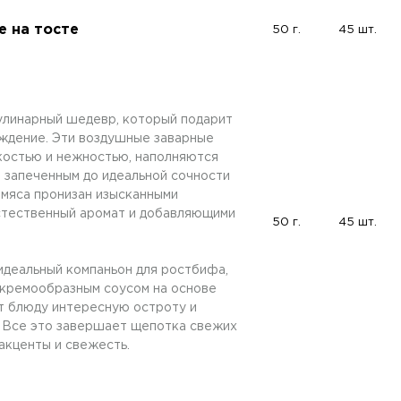
е на тосте
50 г.
45 шт.
линарный шедевр, который подарит
ждение. Эти воздушные заварные
остью и нежностью, наполняются
 запеченным до идеальной сочности
 мяса пронизан изысканными
стественный аромат и добавляющими
50 г.
45 шт.
 идеальный компаньон для ростбифа,
ремообразным соусом на основе
т блюду интересную остроту и
. Все это завершает щепотка свежих
акценты и свежесть.