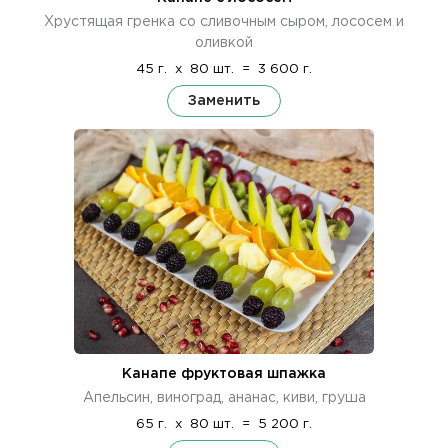
Хрустящая гренка со сливочным сыром, лососем и
оливкой
45 г.
x
80 шт.
=
3 600 г.
Заменить
Канапе фруктовая шпажка
Апельсин, виноград, ананас, киви, груша
65 г.
x
80 шт.
=
5 200 г.