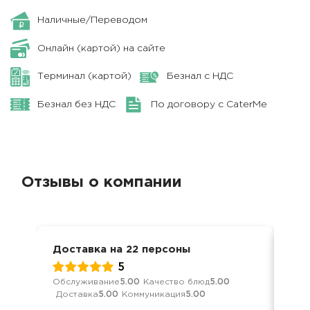
Наличные/Переводом
Онлайн (картой) на сайте
Терминал (картой)
Безнал с НДС
Безнал без НДС
По договору с CaterMe
Отзывы о компании
Доставка на 22 персоны
Вып
5
Обслуживание
5.00
Качество блюд
5.00
Обс
Доставка
5.00
Коммуникация
5.00
Дос