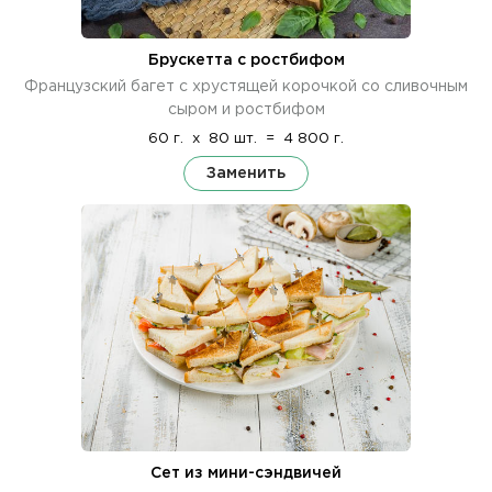
Брускетта с ростбифом
Французский багет с хрустящей корочкой со сливочным
сыром и ростбифом
60 г.
x
80 шт.
=
4 800 г.
Заменить
Сет из мини-сэндвичей