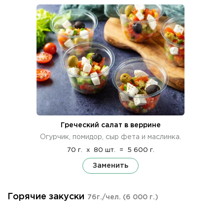
Греческий салат в веррине
Огурчик, помидор, сыр фета и маслинка.
70 г.
x
80 шт.
=
5 600 г.
Заменить
Горячие закуски
76г./чел.
(6 000 г.)