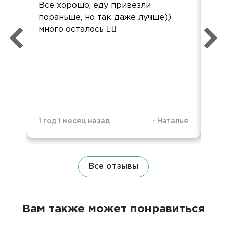
Все хорошо, еду привезли
Все
пораньше, но так даже лучше))
све
много осталось 🤷‍♀️
Сер
1 год 1 месяц назад
-
Наталья
2 г
Все отзывы
Вам также может понравиться