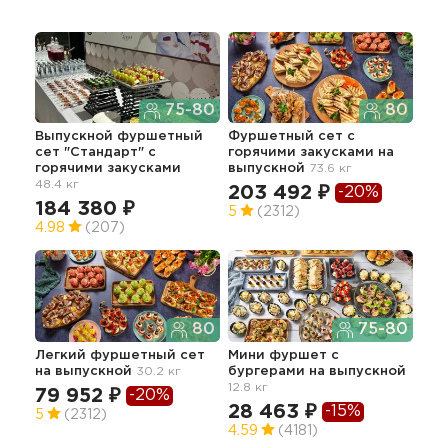
75-80
80
Выпускной фуршетный
Фуршетный сет с
Мин
сет "Стандарт" с
горячими закусками на
По
горячими закусками
выпускной
73.6 кг
вып
48.4 кг
203 492 ₽
43
-20%
184 380 ₽
5
(2312)
5
4.98
(207)
80
75-80
Сыт
Легкий фуршетный сет
Мини фуршет с
вып
на выпускной
30.2 кг
бургерами
на выпускной
28
12.8 кг
79 952 ₽
-20%
5
28 463 ₽
-15%
5
(2312)
4.59
(4181)