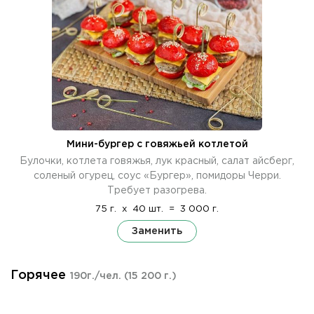
Мини-бургер с говяжьей котлетой
Булочки, котлета говяжья, лук красный, салат айсберг,
соленый огурец, соус «Бургер», помидоры Черри.
Требует разогрева.
75 г.
x
40 шт.
=
3 000 г.
Заменить
Горячее
190г./чел.
(15 200 г.)