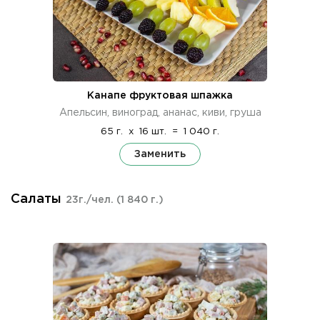
Канапе фруктовая шпажка
Апельсин, виноград, ананас, киви, груша
65 г.
x
16 шт.
=
1 040 г.
Заменить
Салаты
23г./чел.
(1 840 г.)