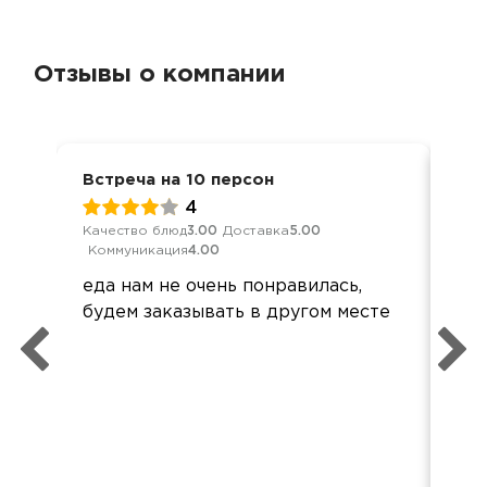
Отзывы о компании
Встреча на 10 персон
Ден
4
Качество блюд
3.00
Доставка
5.00
Кач
Коммуникация
4.00
Ком
еда нам не очень понравилась,
Все
будем заказывать в другом месте
при
Все
Спа