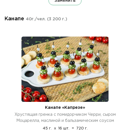
Заменить
Канапе
40г./чел.
(3 200 г.)
Канапе «Капрезе»
Хрустящая гренка с помидорчиком Черри, сыром
Моцарелла, маслиной и бальзамическим соусом
45 г.
x
16 шт.
=
720 г.