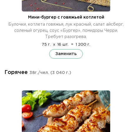
Мини-бургер с говяжьей котлетой
Булочки, котлета говяжья, лук красный, салат айсберг,
соленый огурец, соус «Бургер», помидоры Черри.
Требует разогрева.
75 г.
x
16 шт.
=
1 200 г.
Заменить
Горячее
38г./чел.
(3 040 г.)