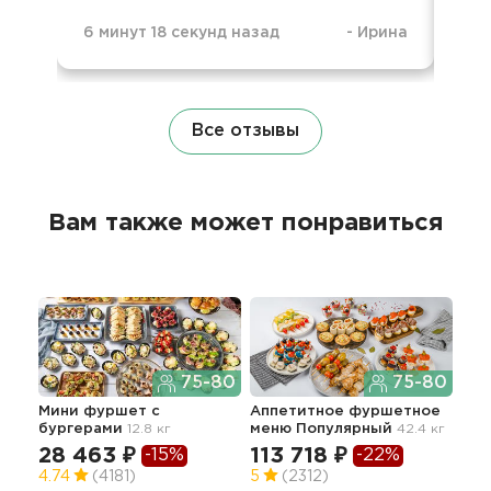
6 минут 18 секунд назад
-
Ирина
1 н
Все отзывы
Вам также может понравиться
75-80
75-80
Мини фуршет с
Аппетитное фуршетное
Сыт
бургерами
12.8 кг
меню Популярный
42.4 кг
109.
28 463 ₽
113 718 ₽
28
-15%
-22%
4.74
(4181)
5
(2312)
5