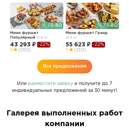
75-80
75-80
Мини фуршет
Мини фуршет Гранд
Популярный
15.8 кг
21.6 кг
Сыт
Пр
43 293 ₽
55 623 ₽
-22%
-22%
32
5
(2312)
5
(2312)
5
Все предложения
Или
разместите заявку
и получите до 7
индивидуальных предложений за 30 минут!
Галерея выполненных работ
компании