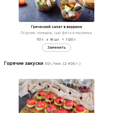
Греческий салат в веррине
Огурчик, помидор, сыр фета и маслинка.
70 г.
x
16 шт.
=
1 120 г.
Заменить
Горячие закуски
30г./чел.
(2 400 г.)