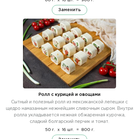
60 г.
x
16 шт.
=
960 г.
Заменить
Ролл с курицей и овощами
Сытный и полезный ролл из мексиканской лепешки с
щедро намазанным нежнейшим сливочным сыром. Внутри
ролла укладывается нежная обжаренная курочка,
сладкий болгарский перчик и томат.
50 г.
x
16 шт.
=
800 г.