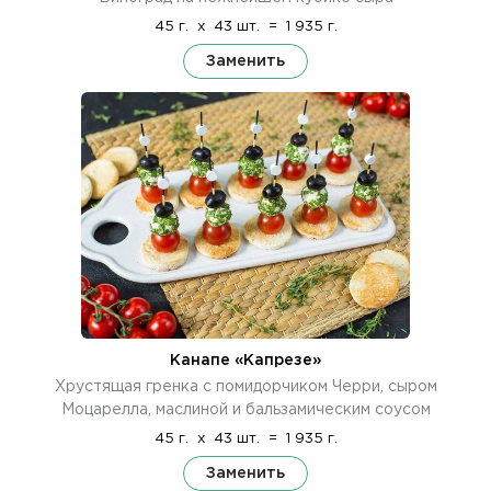
45 г.
x
43 шт.
=
1 935 г.
Заменить
Канапе «Капрезе»
Хрустящая гренка с помидорчиком Черри, сыром
Моцарелла, маслиной и бальзамическим соусом
45 г.
x
43 шт.
=
1 935 г.
Заменить