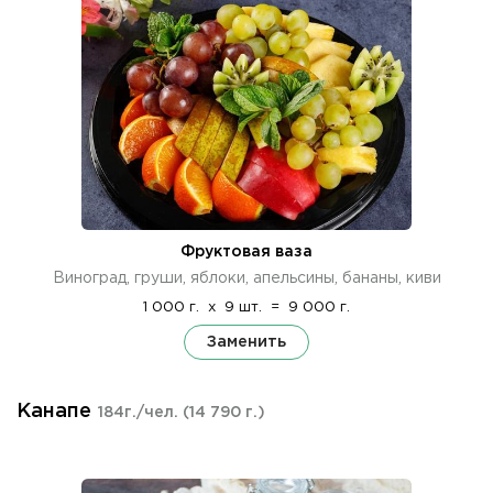
Фруктовая ваза
Виноград, груши, яблоки, апельсины, бананы, киви
1 000 г.
x
9 шт.
=
9 000 г.
Заменить
Канапе
184г./чел.
(14 790 г.)