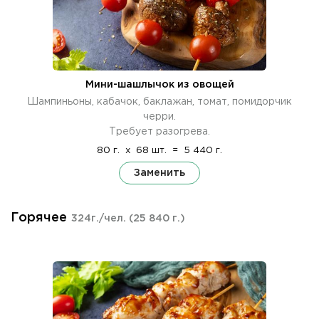
Мини-шашлычок из овощей
Шампиньоны, кабачок, баклажан, томат, помидорчик
черри.
Требует разогрева.
80 г.
x
68 шт.
=
5 440 г.
Заменить
Горячее
324г./чел.
(25 840 г.)