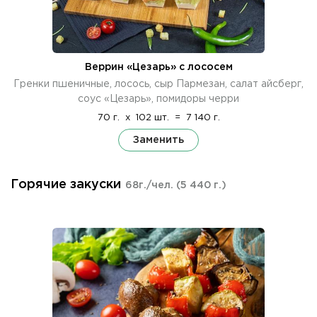
Веррин «Цезарь» с лососем
Гренки пшеничные, лосось, сыр Пармезан, салат айсберг,
соус «Цезарь», помидоры черри
70 г.
x
102 шт.
=
7 140 г.
Заменить
Горячие закуски
68г./чел.
(5 440 г.)