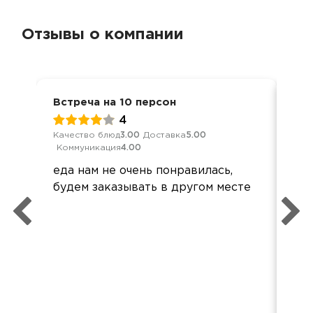
Отзывы о компании
Встреча на 10 персон
Ден
4
Качество блюд
3.00
Доставка
5.00
Кач
Коммуникация
4.00
Ком
еда нам не очень понравилась,
Все
будем заказывать в другом месте
при
Все
Спа