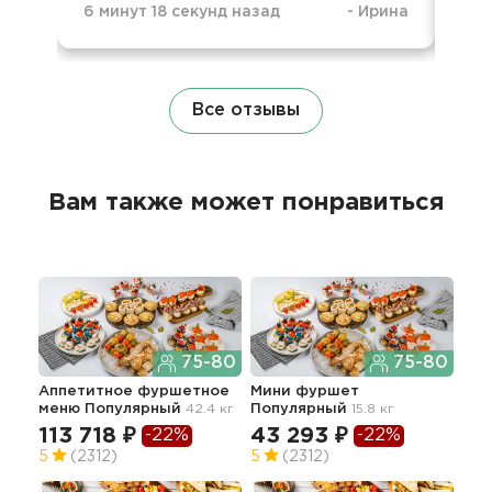
6 минут 18 секунд назад
-
Ирина
1 н
Все отзывы
Вам также может понравиться
75-80
75-80
Аппетитное фуршетное
Мини фуршет
Пло
меню Популярный
42.4 кг
Популярный
15.8 кг
мен
113.
113 718 ₽
43 293 ₽
-22%
-22%
28
5
(2312)
5
(2312)
5