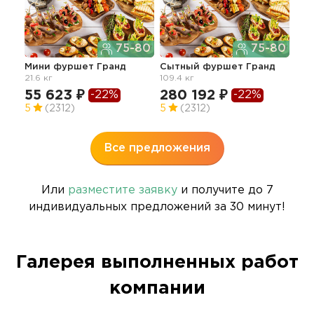
75-80
75-80
Мини фуршет Гранд
Сытный фуршет Гранд
21.6 кг
109.4 кг
Пло
ме
55 623 ₽
280 192 ₽
-22%
-22%
17
5
(2312)
5
(2312)
5
Все предложения
Или
разместите заявку
и получите до 7
индивидуальных предложений за 30 минут!
Галерея выполненных работ
компании