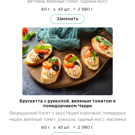
ветчина, вяленый томат, сырный мусс
60 г.
x
43 шт.
=
2 580 г.
Заменить
Брускетта с рукколой, вяленым томатом и
помидорчиком Черри
Французский багет с хрустящей корочкой, помидорка
черри, вяленый томат, руккола, сырный мусс, маслинка
60 г.
x
43 шт.
=
2 580 г.