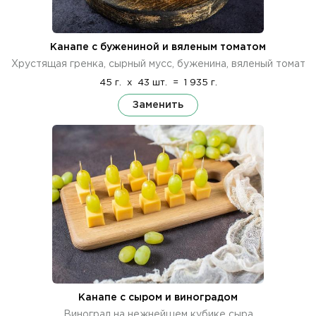
Канапе с бужениной и вяленым томатом
Хрустящая гренка, сырный мусс, буженина, вяленый томат
45 г.
x
43 шт.
=
1 935 г.
Заменить
Канапе с сыром и виноградом
Виноград на нежнейшем кубике сыра