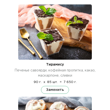
Тирамису
Печенье савоярди, кофейная пропитка, какао,
маскарпоне, сливки
90 г.
x
85 шт.
=
7 650 г.
Заменить