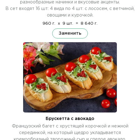
разнообразные начинки и вкусовые акценты.
В сет входят 16 шт: 4 вида по 4 шт: с лососем, с ветчиной,
овощами и курочкой.
960 г.
x
9 шт.
=
8 640 г.
Заменить
Брускетта с авокадо
Французский багет с хрустящей корочкой и нежной
серединкой, на который щедро укладывается
кремообразный творожный сыр и спелое авокадо,