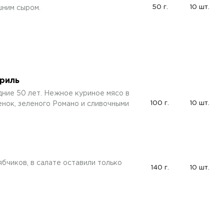
50 г.
10 шт.
ним сыром.
гриль
дние 50 лет. Нежное куриное мясо в
100 г.
10 шт.
енок, зеленого Романо и сливочными
бчиков, в салате оставили только
140 г.
10 шт.