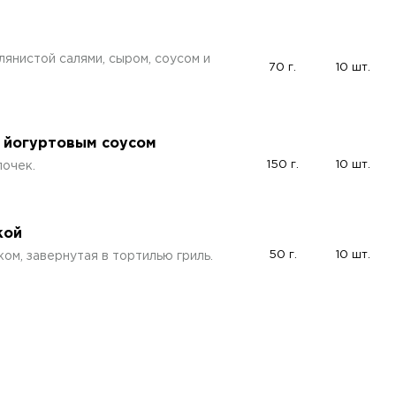
янистой салями, сыром, соусом и
70 г.
10 шт.
 йогуртовым соусом
150 г.
10 шт.
лочек.
кой
50 г.
10 шт.
ом, завернутая в тортилью гриль.