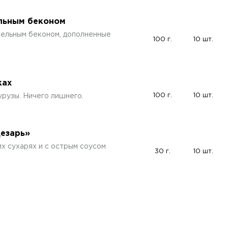
ельным беконом
мельным беконом, дополненные
100 г.
10 шт.
ках
100 г.
10 шт.
урузы. Ничего лишнего.
Цезарь»
х сухарях и с острым соусом
30 г.
10 шт.