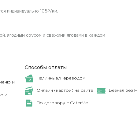
ся индивидуально 105₽/км.
й, ягодным соусом и свежими ягодами в каждом
Способы оплаты
Наличные/Переводом
меню и
Онлайн (картой) на сайте
Безнал без 
ю и
По договору с CaterMe