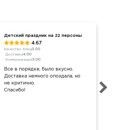
Детский праздник на 22 персоны
Детски
4.67
Качество блюд
5.00
Качеств
Доставка
4.00
Достав
Коммуникация
5.00
Коммун
Все в порядке, было вкусно.
Закуск
Доставка немного опоздала, но
Овощи
не критично.
свежие
Спасибо!