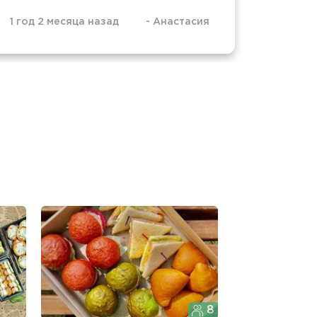
1 год 2 месяца назад
-
Анастасия
1 год 6
8