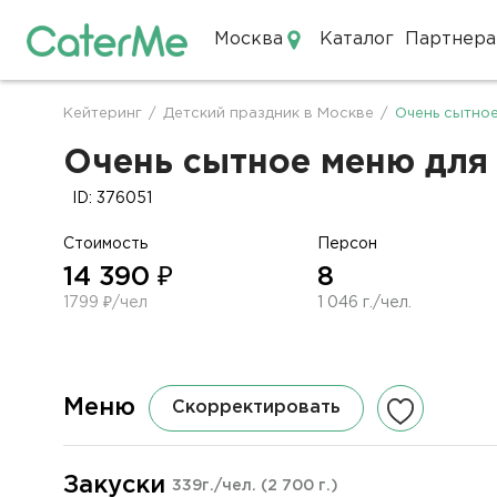
Москва
Каталог
Партнера
Кейтеринг в Москве
Кейтеринг
/
Детский праздник в Москве
/
Очень сытное
Строка
навигации
Очень сытное меню для д
ID: 376051
Стоимость
Персон
14 390 ₽
8
1799 ₽/чел
1 046 г./чел.
Меню
Скорректировать
Закуски
339г./чел.
(2 700 г.)