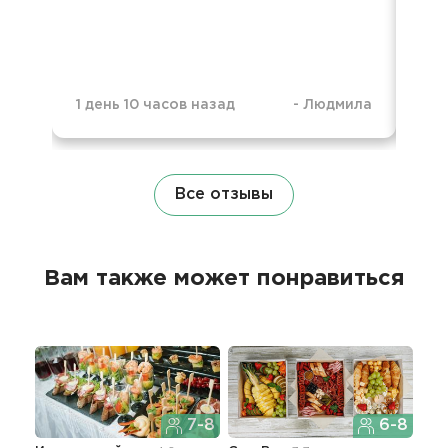
1 день 10 часов назад
-
Людмила
1 н
Все отзывы
Вам также может понравиться
7-8
6-8