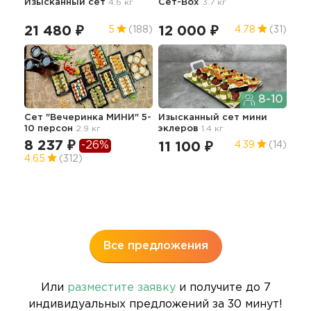
Изысканный сет
4.6 кг
Сет-Box
3.7 кг
Сет
21 480 ₽
12 000 ₽
11
5
(188)
4.78
(31)
8-10
Сет "Вечеринка МИНИ" 5-
Изысканный сет мини
БО
10 персон
2.9 кг
эклеров
1.4 кг
8 237 ₽
40
-26%
11 100 ₽
4.39
(14)
4.65
(312)
4.5
Все предложения
Или
разместите заявку
и получите до 7
индивидуальных предложений за 30 минут!