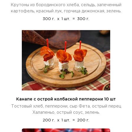
Крутоны из бородинского хлеба, сельдь, запеченный
картофель, красный лук, горчица дижонская, зелень.
300 г.
x
1 шт.
=
300 г.
Канапе с острой колбаской пепперони 10 шт
Тостовый хлеб, пепперони, сыр Фета, острый перец
Халапеньо, острый соус, зелень.
200 г.
x
1 шт.
=
200 г.