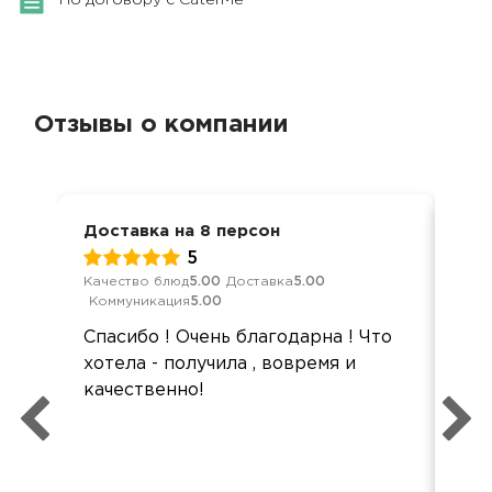
По договору с CaterMe
Отзывы о компании
Доставка на 8 персон
Дос
5
Качество блюд
5.00
Доставка
5.00
Кач
Коммуникация
5.00
Ком
Спасибо ! Очень благодарна ! Что
Все
хотела - получила , вовремя и
Все
качественно!
дог
мо
нел
мо