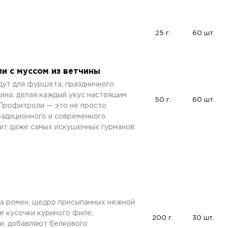
25 г.
60 шт.
и с муссом из ветчины
дут для фуршета, праздничного
ина, делая каждый укус настоящим
50 г.
60 шт.
Профитроли — это не просто
традиционного и современного
вит даже самых искушенных гурманов.
та ромен, щедро присыпанных нежной
е кусочки куриного филе,
200 г.
30 шт.
и, добавляют белкового