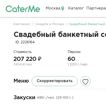
Москва
Каталог
Партнера
Кейтеринг в Москве
Кейтеринг
/
Свадьба в Москве
/
Свадебный банкетный 
Строка
навигации
Свадебный банкетный се
ID: 2226164
Стоимость
Персон
207 220 ₽
60
3454 ₽/чел
1 200 г./чел.
Меню
Скорректировать
Закуски
485г./чел.
(29 100 г.)