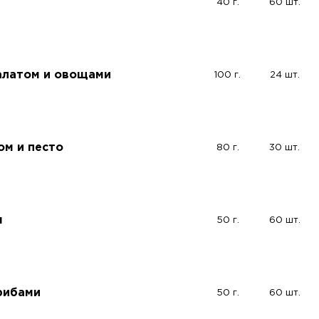
40 г.
60 шт.
салатом и овощами
100 г.
24 шт.
ом и песто
80 г.
30 шт.
м
50 г.
60 шт.
рибами
50 г.
60 шт.