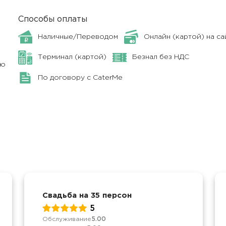
Способы оплаты
Наличные/Переводом
Онлайн (картой) на са
Терминал (картой)
Безнал без НДС
ню
По договору с CaterMe
Свадьба на 35 персон
5
Обслуживание
5.00