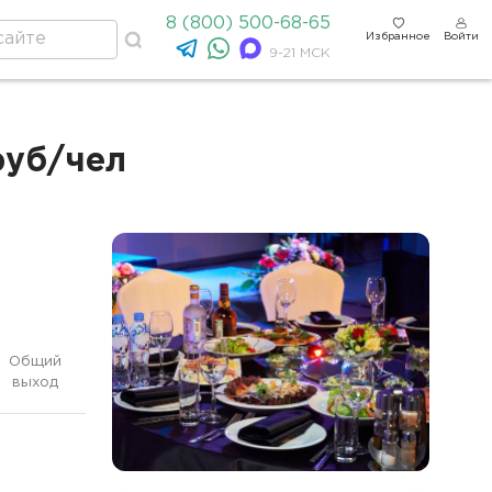
8 (800) 500-68-65
Избранное
Войти
9-21 МСК
руб/чел
Общий
выход