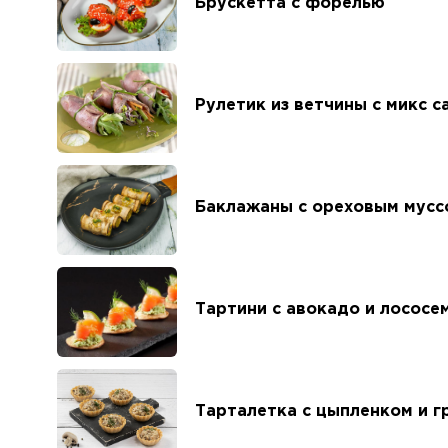
Брускетта с форелью
Рулетик из ветчины с микс 
Баклажаны с ореховым мусс
Тартини с авокадо и лососе
Тарталетка с цыпленком и г