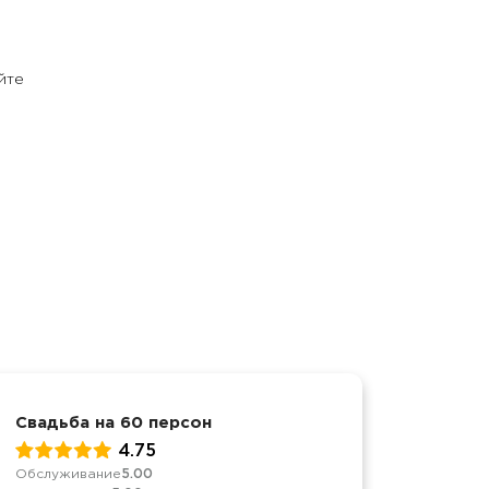
йте
Свадьба на 60 персон
8 март
4.75
Обслуживание
5.00
Качеств