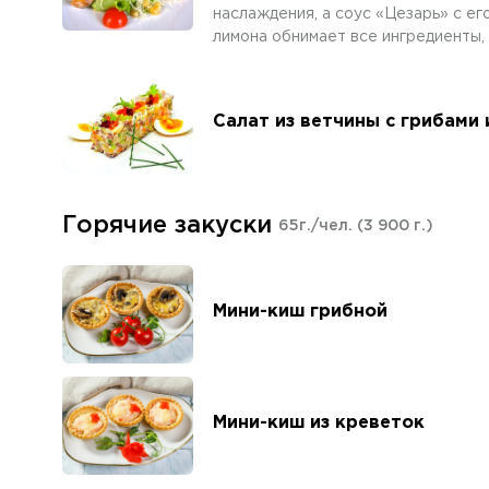
наслаждения, а соус «Цезарь» с ег
лимона обнимает все ингредиенты, 
Салат из ветчины с грибами
Горячие закуски
65г./чел.
(3 900 г.)
Мини-киш грибной
Мини-киш из креветок