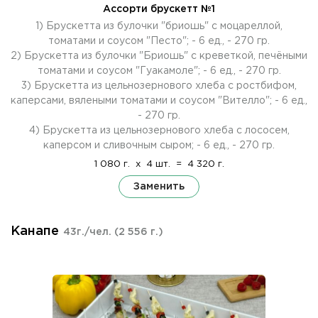
Ассорти брускетт №1
1) Брускетта из булочки "бриошь" с моцареллой,
томатами и соусом "Песто"; - 6 ед., - 270 гр.
2) Брускетта из булочки "Бриошь" с креветкой, печёными
томатами и соусом "Гуакамоле"; - 6 ед., - 270 гр.
3) Брускетта из цельнозернового хлеба с ростбифом,
каперсами, вялеными томатами и соусом "Вителло"; - 6 ед.,
- 270 гр.
4) Брускетта из цельнозернового хлеба с лососем,
каперсом и сливочным сыром; - 6 ед., - 270 гр.
1 080 г.
x
4 шт.
=
4 320 г.
Заменить
Канапе
43г./чел.
(2 556 г.)