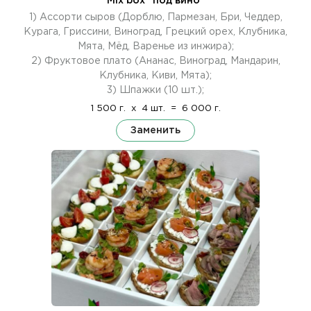
Mix box "под вино"
1) Ассорти сыров (Дорблю, Пармезан, Бри, Чеддер,
Курага, Гриссини, Виноград, Грецкий орех, Клубника,
Мята, Мёд, Варенье из инжира);
2) Фруктовое плато (Ананас, Виноград, Мандарин,
Клубника, Киви, Мята);
3) Шпажки (10 шт.);
1 500 г.
x
4 шт.
=
6 000 г.
Заменить