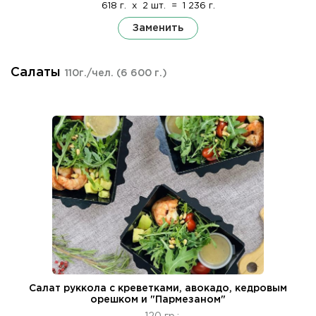
618 г.
x
2 шт.
=
1 236 г.
Заменить
Салаты
110г./чел.
(6 600 г.)
Салат руккола с креветками, авокадо, кедровым
орешком и "Пармезаном"