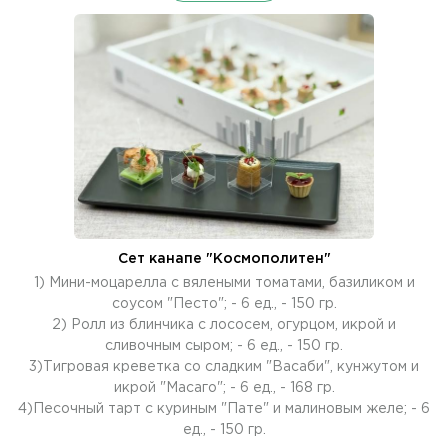
Сет канапе "Космополитен"
1) Мини-моцарелла с вялеными томатами, базиликом и
соусом "Песто"; - 6 ед., - 150 гр.
2) Ролл из блинчика с лососем, огурцом, икрой и
сливочным сыром; - 6 ед., - 150 гр.
3)Тигровая креветка со сладким "Васаби", кунжутом и
икрой "Масаго"; - 6 ед., - 168 гр.
4)Песочный тарт с куриным "Пате" и малиновым желе; - 6
ед., - 150 гр.