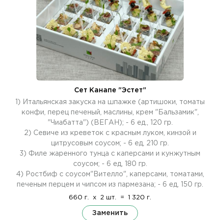
Сет Канапе "Эстет"
1) Итальянская закуска на шпажке (артишоки, томаты
конфи, перец печеный, маслины, крем "Бальзамик",
"Чиабатта") (ВЕГАН); - 6 ед., 120 гр.
2) Севиче из креветок с красным луком, кинзой и
цитрусовым соусом; - 6 ед, 210 гр.
3) Филе жаренного тунца с каперсами и кунжутным
соусом; - 6 ед, 180 гр.
4) Ростбиф с соусом"Вителло", каперсами, томатами,
печеным перцем и чипсом из пармезана; - 6 ед, 150 гр.
660 г.
x
2 шт.
=
1 320 г.
Заменить