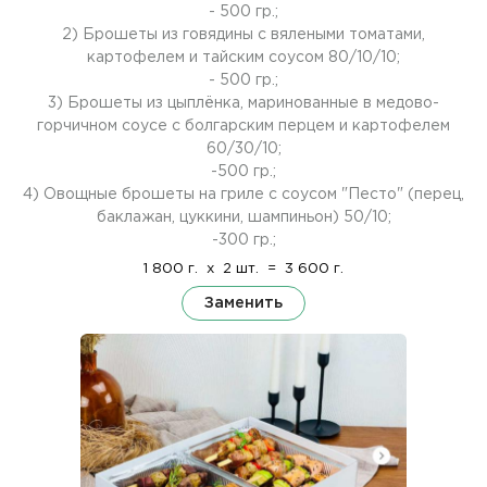
- 500 гр.;
2) Брошеты из говядины с вялеными томатами,
картофелем и тайским соусом 80/10/10;
- 500 гр.;
3) Брошеты из цыплёнка, маринованные в медово-
горчичном соусе с болгарским перцем и картофелем
60/30/10;
-500 гр.;
4) Овощные брошеты на гриле с соусом "Песто" (перец,
баклажан, цуккини, шампиньон) 50/10;
-300 гр.;
1 800 г.
x
2 шт.
=
3 600 г.
Заменить