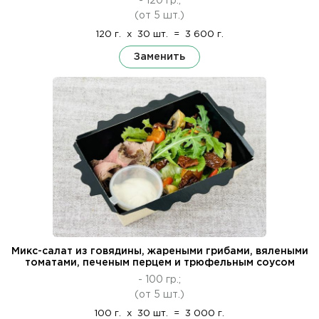
- 120 гр.;
(от 5 шт.)
120 г.
x
30 шт.
=
3 600 г.
Заменить
Микс-салат из говядины, жареными грибами, вялеными
томатами, печеным перцем и трюфельным соусом
- 100 гр.;
(от 5 шт.)
100 г.
x
30 шт.
=
3 000 г.