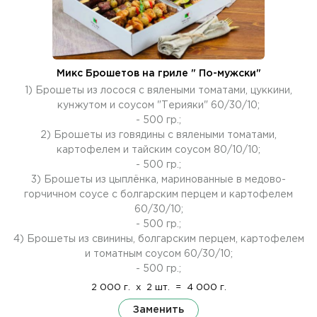
Микс Брошетов на гриле " По-мужски"
1) Брошеты из лосося с вялеными томатами, цуккини,
кунжутом и соусом "Терияки" 60/30/10;
- 500 гр.;
2) Брошеты из говядины с вялеными томатами,
картофелем и тайским соусом 80/10/10;
- 500 гр.;
3) Брошеты из цыплёнка, маринованные в медово-
горчичном соусе с болгарским перцем и картофелем
60/30/10;
- 500 гр.;
4) Брошеты из свинины, болгарским перцем, картофелем
и томатным соусом 60/30/10;
- 500 гр.;
2 000 г.
x
2 шт.
=
4 000 г.
Заменить