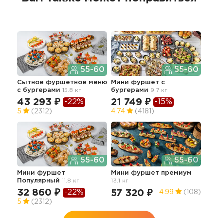
55-60
55-60
Сытное фуршетное меню
Мини фуршет с
Мин
с бургерами
15.8 кг
бургерами
9.7 кг
зак
43 293 ₽
21 749 ₽
-22%
-15%
45
5
(2312)
4.74
(4181)
55-60
55-60
Лег
Гр
Мини фуршет
Мини фуршет премиум
Популярный
11.8 кг
13.1 кг
55
32 860 ₽
-22%
57 320 ₽
4.99
(108)
5
5
(2312)