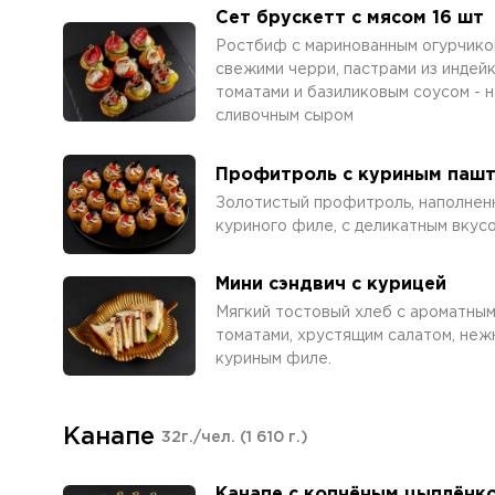
Сет брускетт с мясом 16 шт
Ростбиф с маринованным огурчиком
свежими черри, пастрами из индейк
томатами и базиликовым соусом - 
сливочным сыром
Профитроль с куриным паш
Золотистый профитроль, наполнен
куриного филе, с деликатным вкусо
Мини сэндвич с курицей
Мягкий тостовый хлеб с ароматным
томатами, хрустящим салатом, неж
куриным филе.
Канапе
32г./чел.
(1 610 г.)
Канапе с копчёным цыплёнко