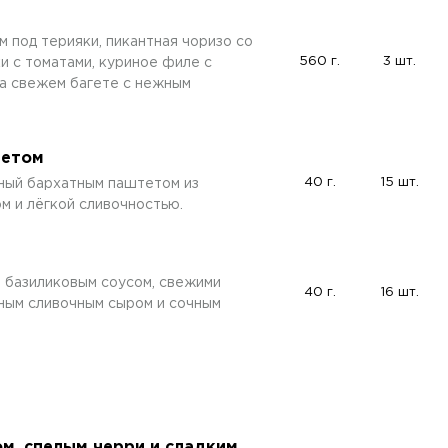
 под терияки, пикантная чоризо со
560 г.
3 шт.
и с томатами, куриное филе с
на свежем багете с нежным
тетом
40 г.
15 шт.
ный бархатным паштетом из
м и лёгкой сливочностью.
 базиликовым соусом, свежими
40 г.
16 шт.
ным сливочным сыром и сочным
м, спелым черри и сладким