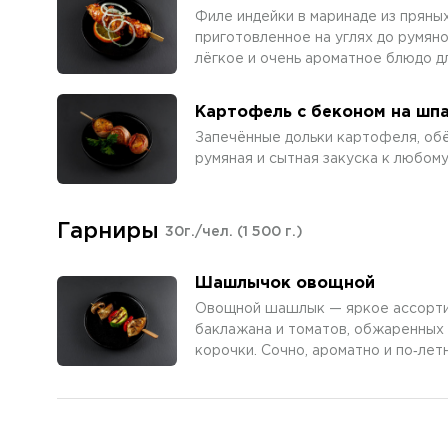
Филе индейки в маринаде из пряных
приготовленное на углях до румяно
лёгкое и очень ароматное блюдо д
Картофель с беконом на шп
Запечённые дольки картофеля, об
румяная и сытная закуска к любому
Гарниры
30г./чел.
(1 500 г.)
Шашлычок овощной
Овощной шашлык — яркое ассорти и
баклажана и томатов, обжаренных 
корочки. Сочно, ароматно и по‑лет