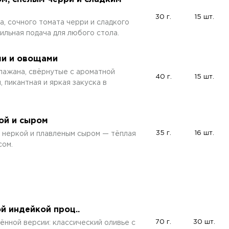
30 г.
15 шт.
, сочного томата черри и сладкого
тильная подача для любого стола.
ми и овощами
лажана, свёрнутые с ароматной
40 г.
15 шт.
 пикантная и яркая закуска в
ой и сыром
35 г.
16 шт.
 неркой и плавленым сыром — тёплая
сом.
й индейкой проц..
70 г.
30 шт.
ённой версии: классический оливье с