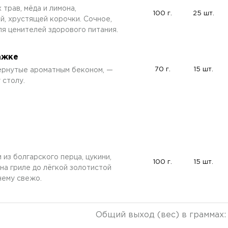
 трав, мёда и лимона,
100 г.
25 шт.
й, хрустящей корочки. Сочное,
ля ценителей здорового питания.
ажке
70 г.
15 шт.
ёрнутые ароматным беконом, —
 столу.
з болгарского перца, цукини,
100 г.
15 шт.
на гриле до лёгкой золотистой
нему свежо.
Общий выход (вес) в граммах