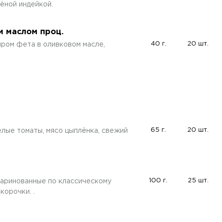
ёной индейкой.
м маслом проц.
40 г.
20 шт.
ыром фета в оливковом масле,
65 г.
20 шт.
лые томаты, мясо цыплёнка, свежий
100 г.
25 шт.
маринованные по классическому
корочки. .