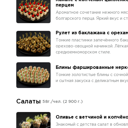
перцем
Ароматное сочетание нежного мяса
болгарского перца. Яркий вкус и с
Рулет из баклажана с ореха
Тонкие пластинки запечённого бак
орехово-овощной начинкой. Лёгкая,
средиземноморском стиле.
Блины фаршированные нерк
Тонкие золотистые блины с сочной
и сытная закуска с деликатным вку
Салаты
58г./чел.
(2 900 г.)
Оливье с ветчиной и копчёно
Знакомый с детства салат в обновл