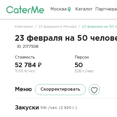
Москва
Каталог
Партнера
Кейтеринг в Москве
Кейтеринг
/
23 февраля в Москве
/
23 февраля на 50 
Строка
навигации
23 февраля на 50 челове
ID: 2177508
Стоимость
Персон
52 784 ₽
50
1056 ₽/чел
326 г./чел.
Меню
Скорректировать
Закуски
59г./чел.
(2 920 г.)