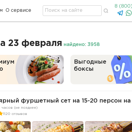
8 (800
м
О сервисе
а 23 февраля
найдено: 3958
миум
Выгодные
ю
боксы
ярный фуршетный сет на 15-20 персон на
2 часов (не позднее)
1120 отзывов