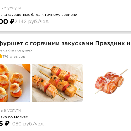
ые услуги:
авка фуршетных блюд к точному времени
00 ₽
2 142 руб./чел.
фуршет c горячими закусками Праздник на
утки (не позднее)
176 отзывов
ые услуги:
авка по Москве
5 ₽
1 080 руб./чел.