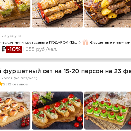
ые услуги:
ческие мини круассаны в ПОДАРОК (12шт)
Фуршетные мини-пр
 ₽
-10%
1 055 руб./чел.
й фуршетный сет на 15-20 персон на 23 ф
2 часов (не позднее)
2312 отзывов