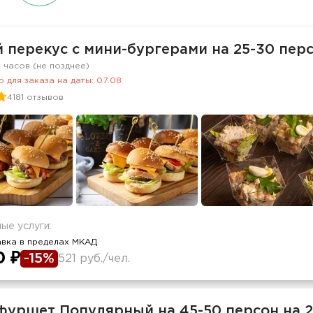
 перекус c мини-бургерами на 25-30 пер
8 часов (не позднее)
 для заказа на даты: 07.08
4181 отзывов
ые услуги:
авка в пределах МКАД
0 ₽
-15%
521 руб./чел.
фуршет Популярный на 45-50 персон на 