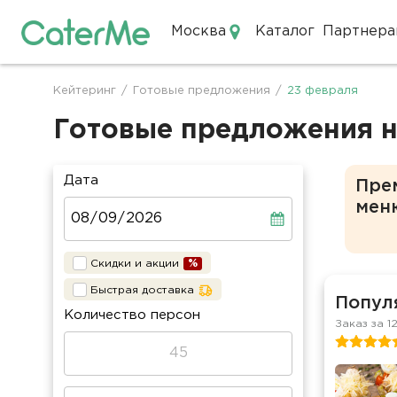
Москва
Каталог
Партнера
Кейтеринг в Москве
Кейтеринг
/
Готовые предложения
/
23 февраля
Строка
навигации
Готовые предложения н
Дата
Пре
мен
Скидки и акции
Быстрая доставка
Попул
Количество персон
Заказ за 1