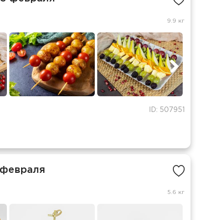
9.9 кг
ID: 507951
 февраля
5.6 кг