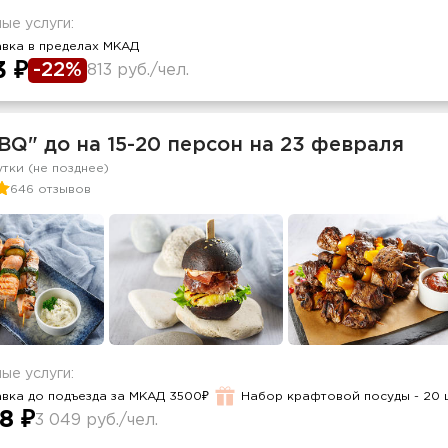
ые услуги:
авка в пределах МКАД
3 ₽
-22%
813 руб./чел.
BQ" до на 15-20 персон на 23 февраля
утки (не позднее)
646 отзывов
ые услуги:
вка до подъезда за МКАД 3500₽
Набор крафтовой посуды - 20 
8 ₽
3 049 руб./чел.