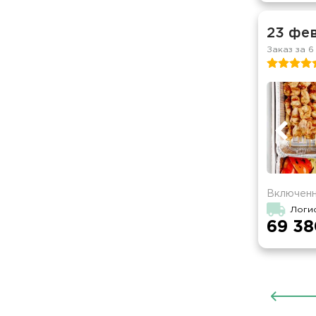
23 фе
Заказ за 6
Включенн
Логи
69 38