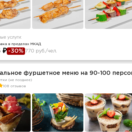
ые услуги:
авка в пределах МКАД
 ₽
-30%
770 руб./чел.
альное фуршетное меню на 90-100 персо
утки (не позднее)
108 отзывов