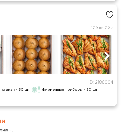
17.9 кг
7.2 л
ID: 2186004
стакан - 50 шт
Фирменные приборы - 50 шт
ми
риант.