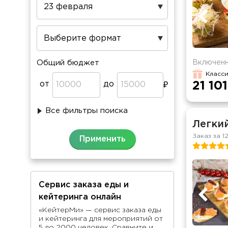
Включенн
Общий бюджет
Класси
от
до
21 101
Все фильтры поиска
Легки
Заказ за 1
Сервис заказа еды и
кейтеринга онлайн
«КейтерМи» — сервис заказа еды
и кейтеринга для мероприятий от
5 до 2000 человек. Сравните и