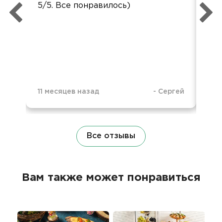
5/5. Все понравилось)
во
упа
11 месяцев назад
-
Сергей
1 г
Все отзывы
Вам также может понравиться