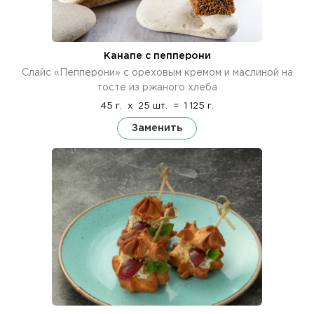
Канапе с пепперони
Слайс «Пепперони» с ореховым кремом и маслиной на
тосте из ржаного хлеба
45 г.
x
25 шт.
=
1 125 г.
Заменить