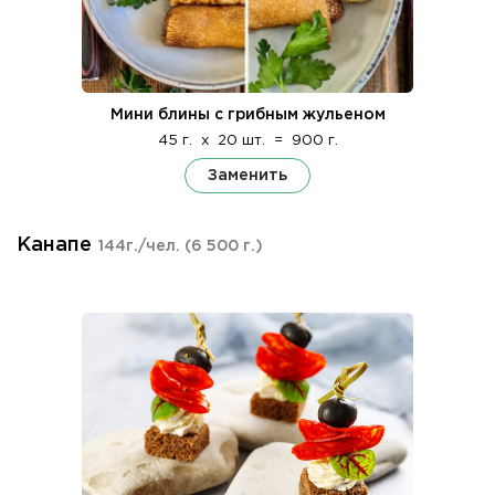
Мини блины с грибным жульеном
45 г.
x
20 шт.
=
900 г.
Заменить
Канапе
144г./чел.
(6 500 г.)