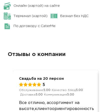
Онлайн (картой) на сайте
Терминал (картой)
Безнал без НДС
По договору с CaterMe
Отзывы о компании
Свадьба на 20 персон
Сва
5
Обслуживание
5.00
Качество блюд
5.00
Кач
Доставка
5.00
Коммуникация
5.00
Ком
Все отлично, ассортимент на
все
высоте,клиентоориентировонность
заб