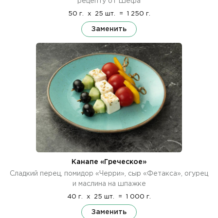
рецепту от Шефа
50 г.
x
25 шт.
=
1 250 г.
Заменить
Канапе «Греческое»
Сладкий перец, помидор «Черри», сыр «Фетакса», огурец
и маслина на шпажке
40 г.
x
25 шт.
=
1 000 г.
Заменить