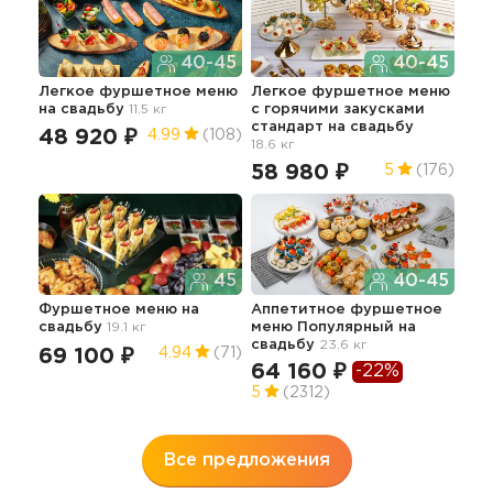
40-45
40-45
Легкое фуршетное меню
Легкое фуршетное меню
Иде
на свадьбу
11.5 кг
c горячими закусками
фур
стандарт
на свадьбу
ша
48 920 ₽
4.99
(108)
18.6 кг
95
58 980 ₽
5
(176)
5
45
40-45
Фуршетное меню
на
Аппетитное фуршетное
Пре
свадьбу
19.1 кг
меню Популярный
на
фур
свадьбу
23.6 кг
гор
69 100 ₽
4.94
(71)
34.5
64 160 ₽
-22%
14
5
(2312)
5
Все предложения