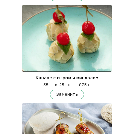
Канапе с сыром и миндалем
35 г.
x
25 шт.
=
875 г.
Заменить