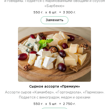
и говядины. Подается с маринованными овощами и соусом
«Барбекю»
550 г.
x
6 шт.
=
3 300 г.
Заменить
Сырное ассорти «Премиум»
Ассорти сыров «Камамбер», «Горгондзола», «Пармезан».
Подается с виноградом, медом и орехами
550 г.
x
5 шт.
=
2 750 г.