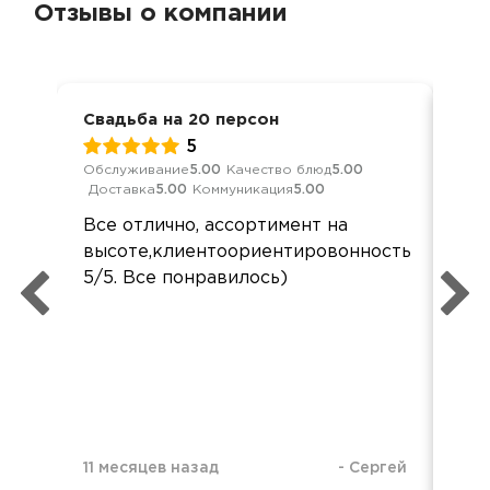
Отзывы о компании
Свадьба на 20 персон
Сва
5
Обслуживание
5.00
Качество блюд
5.00
Кач
Доставка
5.00
Коммуникация
5.00
Ком
Все отлично, ассортимент на
все
высоте,клиентоориентировонность
заб
5/5. Все понравилось)
во
упа
11 месяцев назад
-
Сергей
1 г