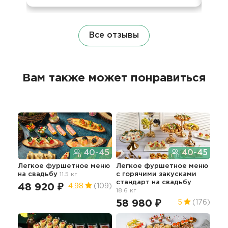
Все отзывы
Вам также может понравиться
40-45
40-45
Легкое фуршетное меню
Легкое фуршетное меню
Нед
на свадьбу
11.5 кг
c горячими закусками
бан
стандарт
на свадьбу
10
48 920 ₽
4.98
(109)
18.6 кг
5
58 980 ₽
5
(176)