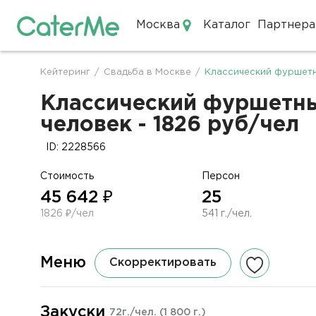
Москва
Каталог
Партнера
Кейтеринг в Москве
Кейтеринг
/
Свадьба в Москве
/
Классический фуршетн
Строка
навигации
Классический фуршетный
человек - 1826 руб/чел
ID: 2228566
Стоимость
Персон
45 642 ₽
25
1826 ₽/чел
541 г./чел.
Меню
Скорректировать
Закуски
72г./чел.
(1 800 г.)