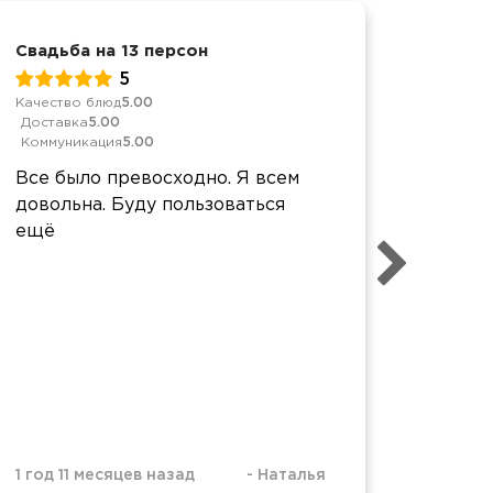
Свадьба на 13 персон
Свадьб
5
Качество блюд
5.00
Обслуж
Доставка
5.00
Качест
Коммуникация
5.00
Достав
Коммун
Все было превосходно. Я всем
Все пр
довольна. Буду пользоваться
Приве
ещё
Алина
столы,
2 года 
1 год 11 месяцев назад
-
Наталья