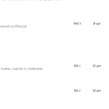
140 г.
9 шт.
реной колбасой
110 г.
12 шт.
тками, сыром и сливками
110 г.
13 шт.