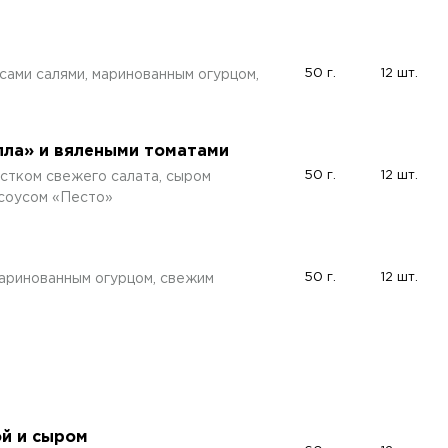
50 г.
12 шт.
ами салями, маринованным огурцом,
лла» и вялеными томатами
50 г.
12 шт.
стком свежего салата, сыром
 соусом «Песто»
50 г.
12 шт.
аринованным огурцом, свежим
ой и сыром