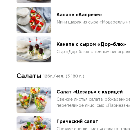
Канапе «Капрезе»
Мини шарик из сыра «Моцареллы» 
Канапе с сыром «Дор-блю»
Сыр «Дор-блю» с темным виноград
Салаты
126г./чел.
(3 180 г.)
Салат «Цезарь» с курицей
Свежие листья салата, обжаренное
перепелиное яйцо, сыр «Пармезан»
Греческий салат
Свежие овощи, листья салата, тома