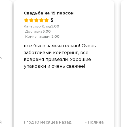
Свадьба на 15 персон
5
Качество блюд
5.00
Доставка
5.00
Коммуникация
5.00
все было замечательно! Очень
заботливый кейтеринг, все
ь
вовремя привезли, хорошие
упаковки и очень свежее!
й
1 год 10 месяцев назад
-
Полина