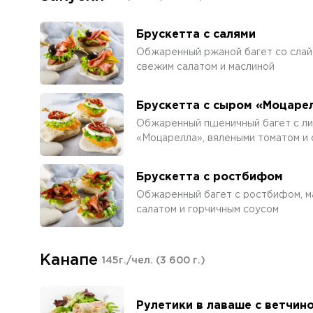
Брускетта с салями
Обжаренный ржаной багет со слайс
свежим салатом и маслиной
Брускетта с сыром «Моцаре
Обжаренный пшеничный багет с ли
«Моцарелла», вялеными томатом и
Брускетта с ростбифом
Обжаренный багет с ростбифом, м
салатом и горчичным соусом
Канапе
145г./чел.
(3 600 г.)
Рулетики в лаваше с ветчин