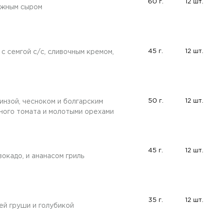
60 г.
12 шт.
нежным сыром
45 г.
12 шт.
с семгой с/с, сливочным кремом,
50 г.
12 шт.
инзой, чесноком и болгарским
ного томата и молотыми орехами
45 г.
12 шт.
окадо, и ананасом гриль
35 г.
12 шт.
ей груши и голубикой