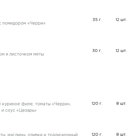
35 г.
12 шт.
с помидором «Черри»
30 г.
12 шт.
ом и листочком мяты
120 г.
8 шт.
 куриное филе, томаты «Черри»,
 и соус «Цезарь»
120 г.
8 шт.
ты, маслины, оливки и традиционный