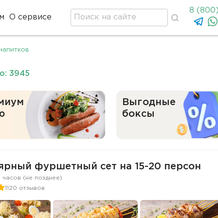
8 (800
м
О сервисе
напитков
о: 3945
миум
Выгодные
ю
боксы
ярный фуршетный сет на 15-20 персон
2 часов (не позднее)
1120 отзывов