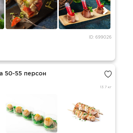
ID: 699026
а 50-55 персон
13.7 кг