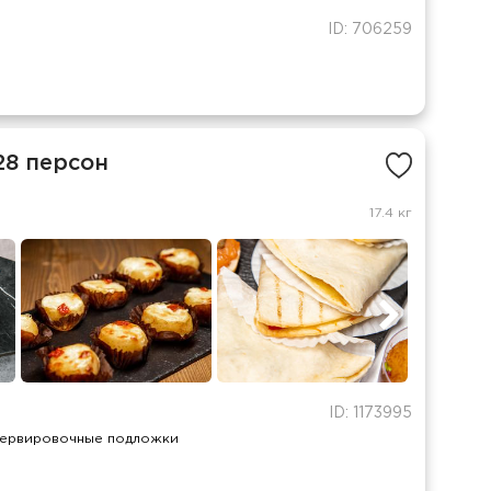
ID: 706259
28 персон
17.4 кг
ID: 1173995
сервировочные подложки