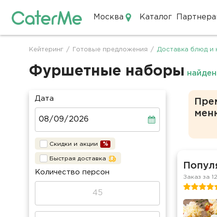
Москва
Каталог
Партнера
Кейтеринг в Москве
Кейтеринг
/
Готовые предложения
/
Доставка блюд и 
Строка
навигации
Фуршетные наборы
найден
Дата
Пре
мен
Скидки и акции
Быстрая доставка
Попул
Количество персон
Заказ за 1