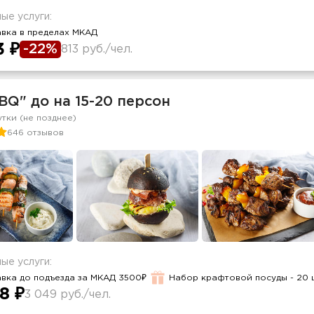
ые услуги:
авка в пределах МКАД
3 ₽
-22%
813 руб./чел.
BQ" до на 15-20 персон
утки (не позднее)
646 отзывов
ые услуги:
вка до подъезда за МКАД 3500₽
Набор крафтовой посуды - 20 
8 ₽
3 049 руб./чел.