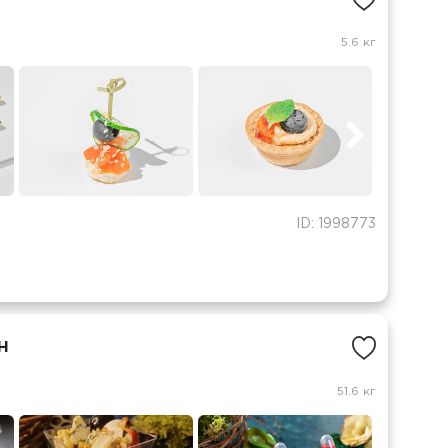
5.6 кг
ID: 1998773
н
51.6 кг