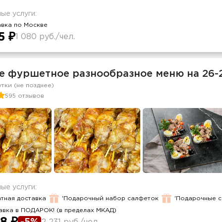
ые услуги:
авка по Москве
5 ₽
1 080 руб./чел.
е фуршетное разнообразное меню на 26-
утки (не позднее)
595 отзывов
ые услуги:
тная доставка
'Подарочный набор салфеток
'Подарочные 
авка в ПОДАРОК! (в пределах МКАД)
-5%