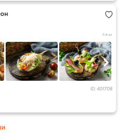
сон
7.4 кг
ID: 401708
ми