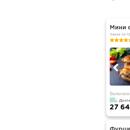
Мини 
Заказ за 1
Включенн
Доста
27 64
Фурше