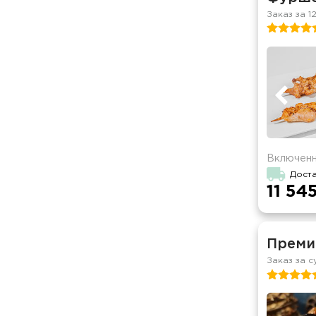
Заказ за 1
Включенн
Дост
11 545
Преми
Заказ за с