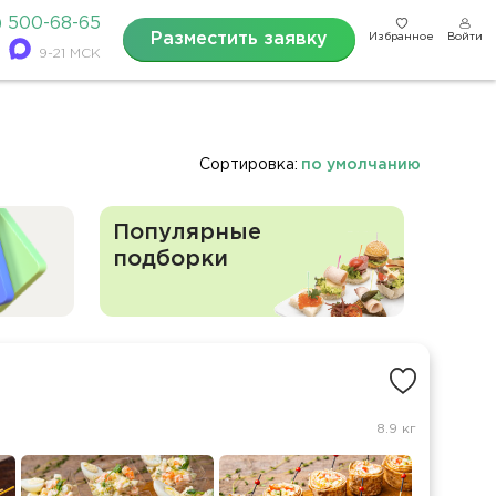
) 500-68-65
Разместить заявку
Избранное
Войти
9-21 МСК
Сортировка:
по умолчанию
Популярные
подборки
8.9 кг