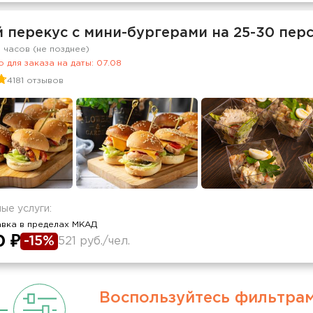
 перекус c мини-бургерами на 25-30 пер
8 часов (не позднее)
 для заказа на даты: 07.08
4181 отзывов
ые услуги:
авка в пределах МКАД
0 ₽
-15%
521 руб./чел.
Воспользуйтесь фильтра