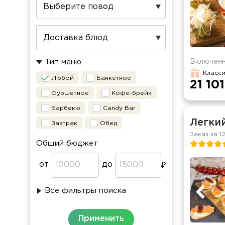
Включенн
Тип меню
Класси
Любой
Банкетное
21 101
Фуршетное
Кофе-брейк
Барбекю
Candy Bar
Легки
Завтрак
Обед
Заказ за 1
Общий бюджет
от
до
Все фильтры поиска