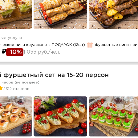
ые услуги:
ческие мини круассаны в ПОДАРОК (12шт)
Фуршетные мини-пр
 ₽
-10%
1 055 руб./чел.
й фуршетный сет на 15-20 персон
2 часов (не позднее)
2312 отзывов