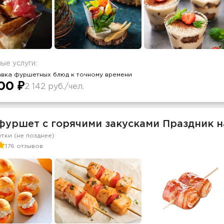
ые услуги:
авка фуршетных блюд к точному времени
00 ₽
2 142 руб./чел.
фуршет c горячими закусками Праздник н
утки (не позднее)
176 отзывов