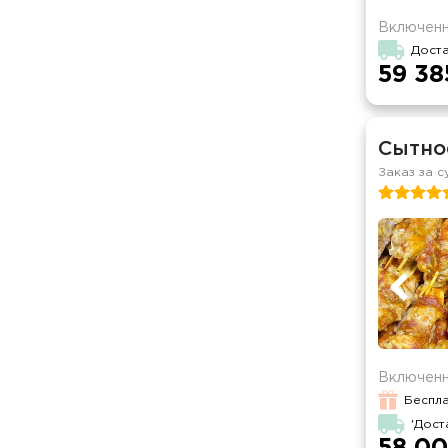
Включенн
Дост
59 38
Сытно
Заказ за с
Включенн
Беспла
'Дост