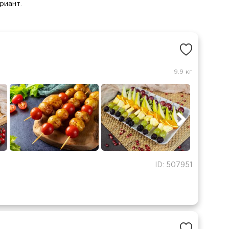
риант.
9.9 кг
ID: 507951