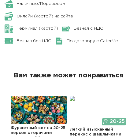
Наличные/Переводом
Онлайн (картой) на сайте
Терминал (картой)
Безнал с НДС
Безнал без НДС
По договору с CaterMe
Вам также может понравиться
20-25
Фуршетный сет на 20-25
Дос
Легкий изысканный
персон с горячими
нап
перекус с шашлычками