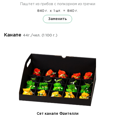
Паштет из грибов с попкорном из гречки
840 г.
x
1 шт.
=
840 г.
Заменить
Канапе
44г./чел.
(1 100 г.)
Сет канапе Фрителли