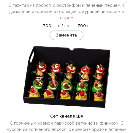
С тар-тар из лосося, с ростбифом и печеным перцем, с
домашним окороком и горчицей, с курицей ананасом и
сыром
700 г.
x
1 шт.
=
700 г.
Заменить
Сет канапе Шу
С горчичным кремом пармской ветчиной и фиником, С
муссом из копченого лосося, с кремом чоризо и вяленым