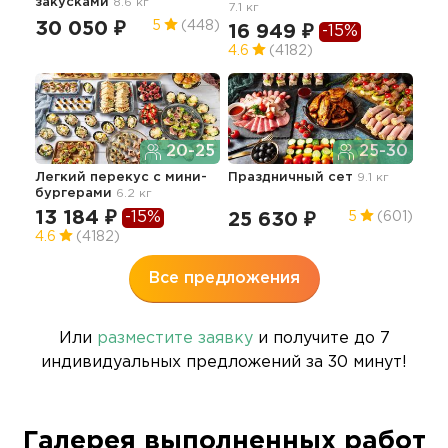
закусками
8.6 кг
7.1 кг
41
30 050 ₽
5
(448)
16 949 ₽
-15%
4.6
(4182)
Изы
20-25
25-30
62
Легкий перекус c мини-
Праздничный сет
9.1 кг
бургерами
6.2 кг
13 184 ₽
-15%
25 630 ₽
5
(601)
4.6
(4182)
Все предложения
Или
разместите заявку
и получите до 7
индивидуальных предложений за 30 минут!
Галерея выполненных работ