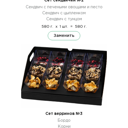
Сет сендвичей №2
Сендвич с печеными овощами и песто
Сендвич с цыпленком
Сендвич с тунцом
580 г.
x
1 шт.
=
580 г.
Заменить
Сет верринов №3
Бордо
Корни