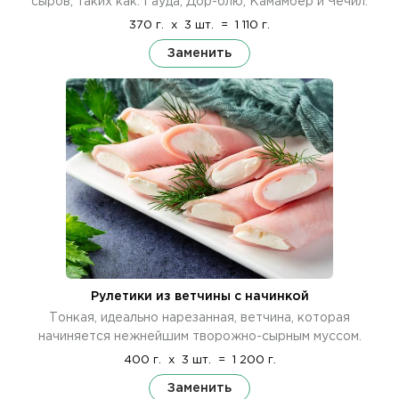
сыров, таких как: Гауда, Дор-блю, Камамбер и Чечил.
370 г.
x
3 шт.
=
1 110 г.
Заменить
Рулетики из ветчины с начинкой
Тонкая, идеально нарезанная, ветчина, которая
начиняется нежнейшим творожно-сырным муссом.
400 г.
x
3 шт.
=
1 200 г.
Заменить