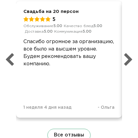
Свадьба на 20 персон
Сва
5
Обслуживание
5.00
Качество блюд
5.00
Обс
Доставка
5.00
Коммуникация
5.00
Дос
Спасибо огромное за организацию,
Все
все было на высшем уровне.
по 
Будем рекомендовать вашу
компанию.
1 неделя 4 дня назад
-
Ольга
10 
Все отзывы