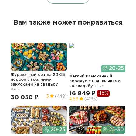
Вам также может понравиться
20-25
Фуршетный сет на 20-25
Дос
Легкий изысканный
персон с горячими
нап
перекус с шашлычками
закусками
на свадьбу
8.7 
на свадьбу
7.1 кг
8.6 кг
41
16 949 ₽
-15%
30 050 ₽
5
(448)
4.66
(4185)
20-25
25-30
Изы
сва