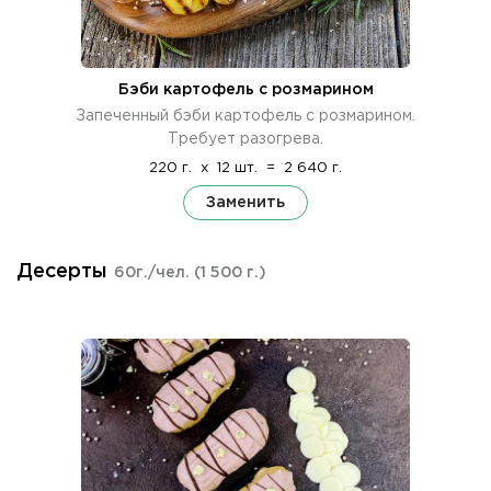
Бэби картофель с розмарином
Запеченный бэби картофель с розмарином.
Требует разогрева.
220 г.
x
12 шт.
=
2 640 г.
Заменить
Десерты
60г./чел.
(1 500 г.)