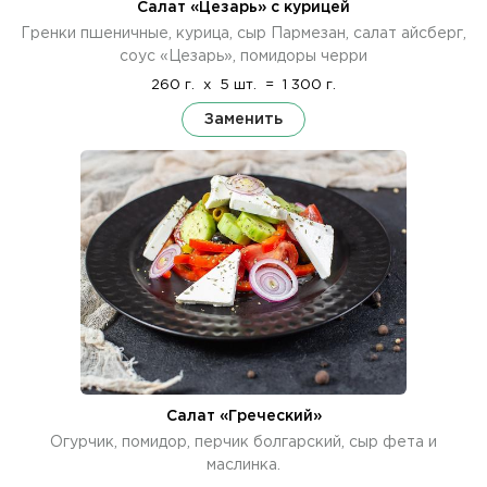
Салат «Цезарь» с курицей
Гренки пшеничные, курица, сыр Пармезан, салат айсберг,
соус «Цезарь», помидоры черри
260 г.
x
5 шт.
=
1 300 г.
Заменить
Салат «Греческий»
Огурчик, помидор, перчик болгарский, сыр фета и
маслинка.