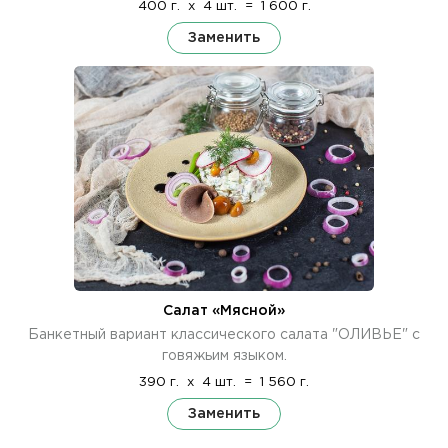
400 г.
x
4 шт.
=
1 600 г.
Заменить
Салат «Мясной»
Банкетный вариант классического салата "ОЛИВЬЕ" с
говяжьим языком.
390 г.
x
4 шт.
=
1 560 г.
Заменить