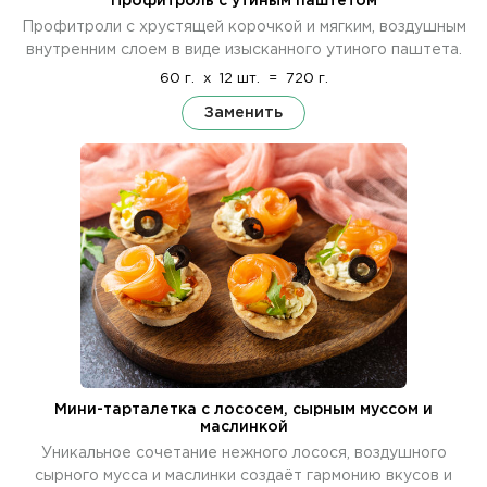
Профитроль с утиным паштетом
Профитроли с хрустящей корочкой и мягким, воздушным
внутренним слоем в виде изысканного утиного паштета.
60 г.
x
12 шт.
=
720 г.
Заменить
Мини-тарталетка с лососем, сырным муссом и
маслинкой
Уникальное сочетание нежного лосося, воздушного
сырного мусса и маслинки создаёт гармонию вкусов и