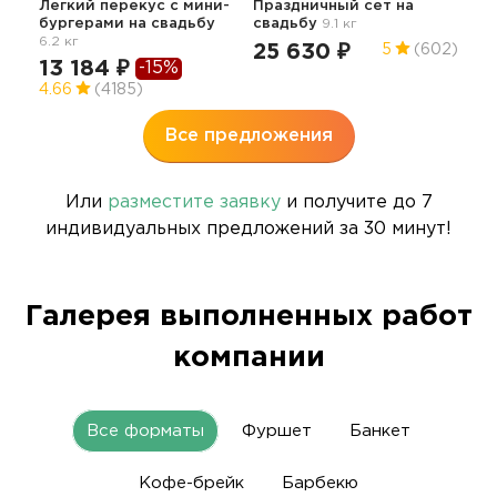
Легкий перекус c мини-
Праздничный сет
на
62
бургерами
на свадьбу
свадьбу
9.1 кг
6.2 кг
25 630 ₽
5
(602)
13 184 ₽
-15%
4.66
(4185)
Все предложения
Или
разместите заявку
и получите до 7
индивидуальных предложений за 30 минут!
Галерея выполненных работ
компании
Все форматы
Фуршет
Банкет
Кофе-брейк
Барбекю