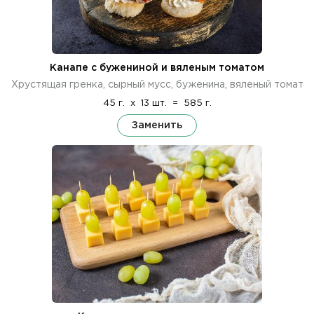
Канапе с бужениной и вяленым томатом
Хрустящая гренка, сырный мусс, буженина, вяленый томат
45 г.
x
13 шт.
=
585 г.
Заменить