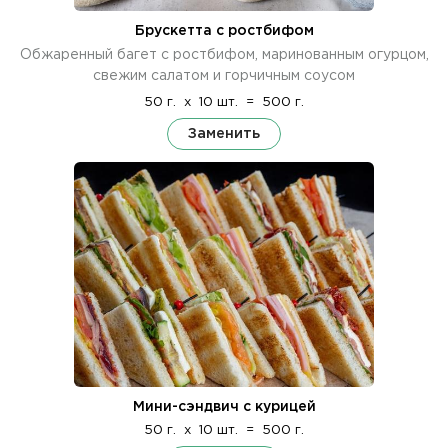
Брускетта с ростбифом
Обжаренный багет с ростбифом, маринованным огурцом,
свежим салатом и горчичным соусом
50 г.
x
10 шт.
=
500 г.
Заменить
Мини-сэндвич с курицей
50 г.
x
10 шт.
=
500 г.