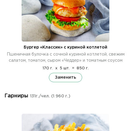
Бургер «Классик» с куриной котлетой
Пшеничная булочка с сочной куриной котлетой, свежим
салатом, томатом, сыром «Чеддер» и томатным соусом
170 г.
x
5 шт.
=
850 г.
Заменить
Гарниры
131г./чел.
(1 960 г.)