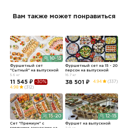
Вам также может понравиться
10-15
Фуршетный сет
Фуршетный сет на 15 - 20
Сет
"Сытный"
на выпускной
персон
на выпускной
19.4
5.6 кг
16.7 кг
50
11 545 ₽
-30%
38 501 ₽
4.94
(337)
4.98
(312)
Лег
15-20
12-15
бур
5.1 к
Сет "Премиум" с
Фуршет
на выпускной