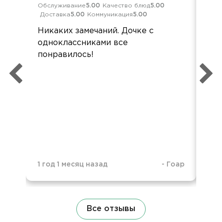
Обслуживание
5.00
Качество блюд
5.00
Обс
Доставка
5.00
Коммуникация
5.00
Дос
Никаких замечаний. Дочке с
Все
одноклассниками все
дос
понравилось!
1 год 1 месяц назад
-
Гоар
1 г
Все отзывы