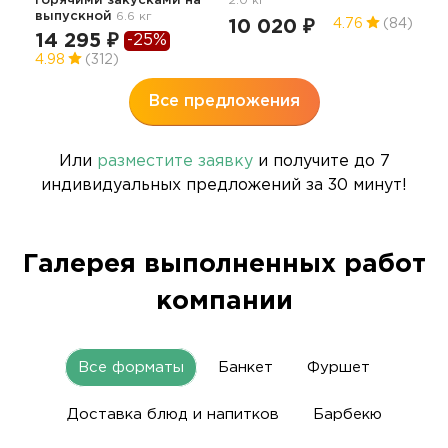
горячими закусками
на
2.0 кг
11
выпускной
6.6 кг
10 020 ₽
4.76
(84)
4.7
14 295 ₽
-25%
4.98
(312)
Все предложения
Или
разместите заявку
и получите до 7
индивидуальных предложений за 30 минут!
Галерея выполненных работ
компании
Все форматы
Банкет
Фуршет
Доставка блюд и напитков
Барбекю