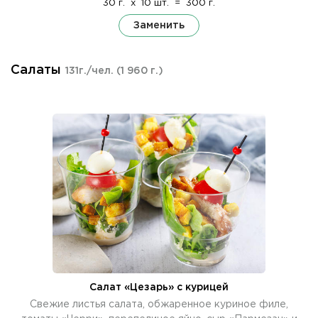
30 г.
x
10 шт.
=
300 г.
Заменить
Салаты
131г./чел.
(1 960 г.)
Салат «Цезарь» с курицей
Свежие листья салата, обжаренное куриное филе,