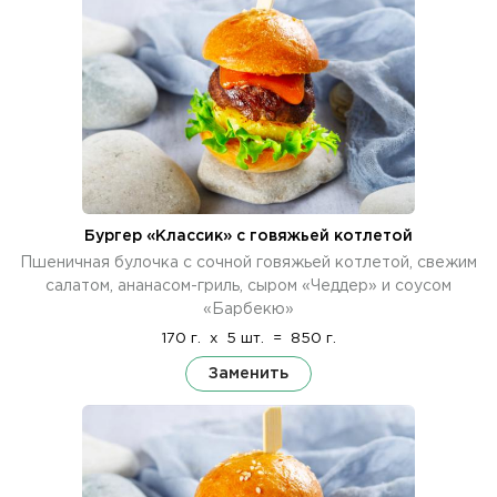
Бургер «Классик» с говяжьей котлетой
Пшеничная булочка с сочной говяжьей котлетой, свежим
салатом, ананасом-гриль, сыром «Чеддер» и соусом
«Барбекю»
170 г.
x
5 шт.
=
850 г.
Заменить