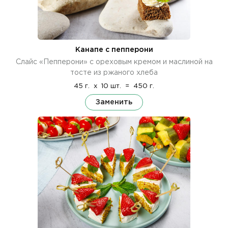
Канапе с пепперони
Слайс «Пепперони» с ореховым кремом и маслиной на
тосте из ржаного хлеба
45 г.
x
10 шт.
=
450 г.
Заменить