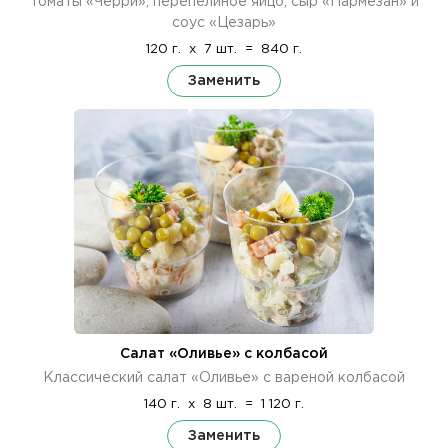
томаты «Черри», перепелиное яйцо, сыр «Пармезан» и
соус «Цезарь»
120 г.
x
7 шт.
=
840 г.
Заменить
Салат «Оливье» с колбасой
Классический салат «Оливье» с вареной колбасой
140 г.
x
8 шт.
=
1 120 г.
Заменить