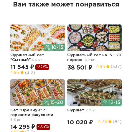
Вам также может понравиться
10-15
Фуршетный сет
Фуршетный сет на 15 - 20
Сет
"Сытный"
5.6 кг
персон
16.7 кг
11 545 ₽
-30%
38 501 ₽
50
4.95
(337)
4.96
(312)
15-20
12-15
Лег
бур
Сет "Премиум" с
Фуршет
2.0 кг
горячими закусками
11
6.6 кг
10 020 ₽
4.76
(84)
4.5
14 295 ₽
-25%