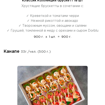
Классик Коллекция брускетт 18 шт
Хрустящие брускетты в сочетании с:
✓ Креветкой и томатами черри
✓ Нежной рикоттой и авокадо
✓ Творожным муссом, овощами и салями
✓ Грушей, томленной в меду с орехами и сыром Dorblu
900 г.
x
1 шт.
=
900 г.
Канапе
33г./чел.
(500 г.)