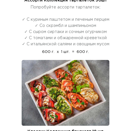
Ассорти Коллекция тарталеток 30шт
Попробуйте ассорти тарталеток:
✓ С куриным паштетом и печеным перцем
✓ Со скрэмбл и шампиньоном
✓ С сыром сиртаки и сочным огурчиком
✓ С томатами и обжаренной креветкой
✓ С итальянской салями и овощным мусом
600 г.
x
1 шт.
=
600 г.