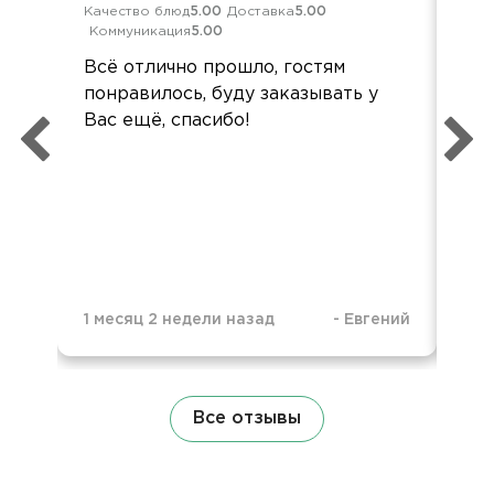
Качество блюд
5.00
Доставка
5.00
Кач
Коммуникация
5.00
Ком
Всё отлично прошло, гостям
Все
понравилось, буду заказывать у
пон
Вас ещё, спасибо!
по
1 месяц 2 недели назад
-
Евгений
7 м
Все отзывы