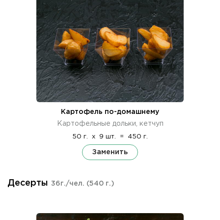
Картофель по-домашнему
Картофельные дольки, кетчуп
50 г.
x
9 шт.
=
450 г.
Заменить
Десерты
36г./чел.
(540 г.)