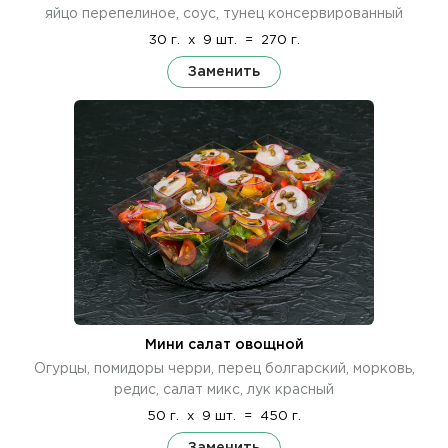
яйцо перепелиное, соус, тунец консервированный
30 г.
x
9 шт.
=
270 г.
Заменить
Мини салат овощной
Огурцы, помидоры черри, перец болгарский, морковь,
редис, салат микс, лук красный
50 г.
x
9 шт.
=
450 г.
Заменить