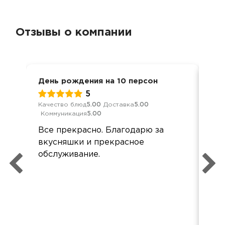
Отзывы о компании
День рождения на 10 персон
Дос
5
Качество блюд
5.00
Доставка
5.00
Кач
Коммуникация
5.00
Ком
Все прекрасно. Благодарю за
Все
вкусняшки и прекрасное
был
обслуживание.
не