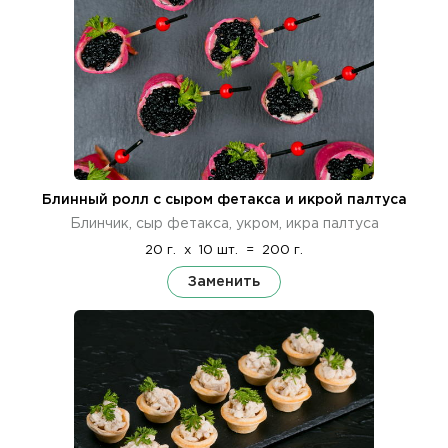
Блинный ролл с сыром фетакса и икрой палтуса
Блинчик, сыр фетакса, укром, икра палтуса
20 г.
x
10 шт.
=
200 г.
Заменить