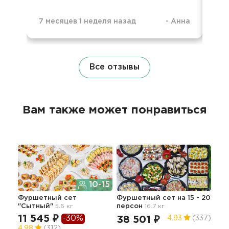
7 месяцев 1 неделя назад
-
Анна
1 г
Все отзывы
Вам также может понравиться
10-15
Фуршетный сет
Фуршетный сет на 15 - 20
Сет
"Сытный"
5.6 кг
персон
16.7 кг
11 545 ₽
-30%
38 501 ₽
50
4.93
(337)
4.98
(312)