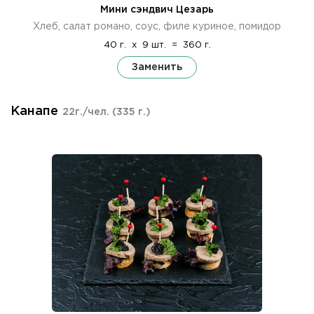
Мини сэндвич Цезарь
Хлеб, салат романо, соус, филе куриное, помидор
40 г.
x
9 шт.
=
360 г.
Заменить
Канапе
22г./чел.
(335 г.)