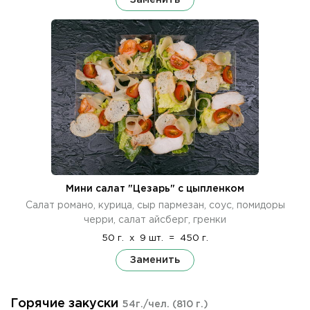
Мини салат "Цезарь" с цыпленком
Салат романо, курица, сыр пармезан, соус, помидоры
черри, салат айсберг, гренки
50 г.
x
9 шт.
=
450 г.
Заменить
Горячие закуски
54г./чел.
(810 г.)