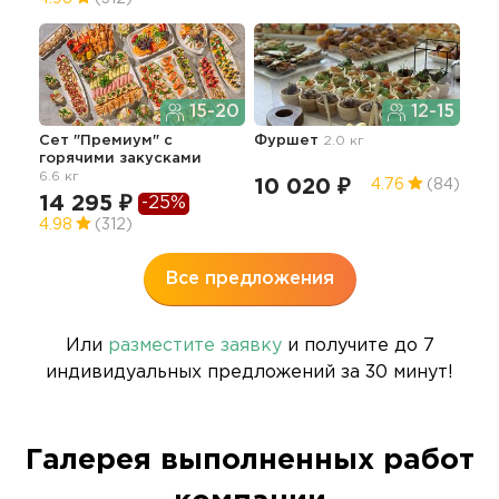
15-20
12-15
Лег
бур
Сет "Премиум" с
Фуршет
2.0 кг
горячими закусками
11
6.6 кг
10 020 ₽
4.76
(84)
4.6
14 295 ₽
-25%
4.98
(312)
Все предложения
Или
разместите заявку
и получите до 7
индивидуальных предложений за 30 минут!
Галерея выполненных работ