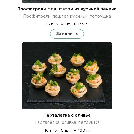
Профитроли с паштетом из куриной печени
Профитроли, паштет куриный, петрушка
15 г.
x
9 шт.
=
135 г.
Заменить
Тарталетка с оливье
Тарталетка, оливье, петрушка
16 г.
x
10 шт.
=
160 г.