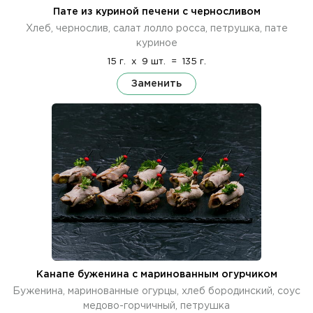
Пате из куриной печени с черносливом
Хлеб, чернослив, салат лолло росса, петрушка, пате
куриное
15 г.
x
9 шт.
=
135 г.
Заменить
Канапе буженина с маринованным огурчиком
Буженина, маринованные огурцы, хлеб бородинский, соус
медово-горчичный, петрушка