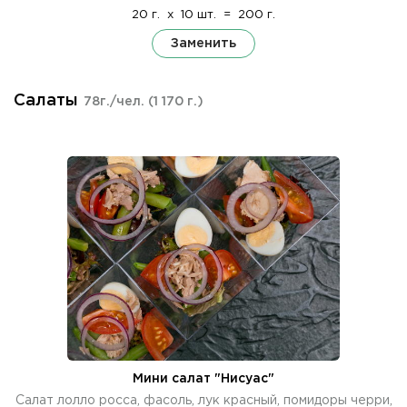
20 г.
x
10 шт.
=
200 г.
Заменить
Салаты
78г./чел.
(1 170 г.)
Мини салат "Нисуас"
Салат лолло росса, фасоль, лук красный, помидоры черри,